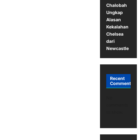
Chalobah
Ungkap
Alasan
Kekalahan
Chelsea
dari
Newcastle
Recent
Comments
No
comments
to show.