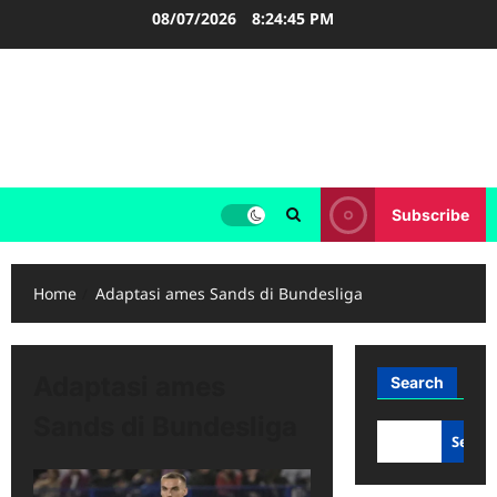
Skip
08/07/2026
8:24:46 PM
to
content
FOOTBALL BOOTS
SEPAK BOLA
Subscribe
Home
Adaptasi ames Sands di Bundesliga
Adaptasi ames
Search
Sands di Bundesliga
Searc