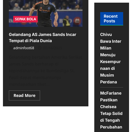
Recent
SEPAK BOLA
Posts
Chivu
Gelandang AS James Sands Incar
Tempat di Piala Dunia
Bawa Inter
Milan
adminfoot68
02/16/2025
Menuju
Gelandang bertahan Amerika Serikat
Kesempur
James Sands berharap di
naan di
kepindahannya ke Bundesliga St.
Musim
Pauli dapat membantunya
Perdana
mendapatkan tiket...
McFarlane
Read
Read More
more
Pastikan
about
Chelsea
Gelandang
AS
Tetap Solid
James
Sands
di Tengah
Incar
Perubahan
Tempat