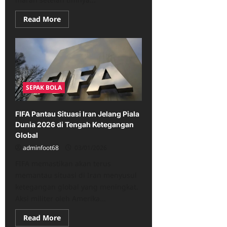
Read
Read More
more
about
Van
Dijk
Tegaskan
Arne
Slot
Berhak
Marah
SEPAK BOLA
Usai
Liverpool
Kalah
dari
FIFA Pantau Situasi Iran Jelang Piala
Wolves
Dunia 2026 di Tengah Ketegangan
Global
adminfoot68
03/01/2026
FIFA memastikan akan terus
memantau situasi di Iran menyusul
ketegangan global yang meningkat.
Aksi militer oleh Amerika...
Read
Read More
more