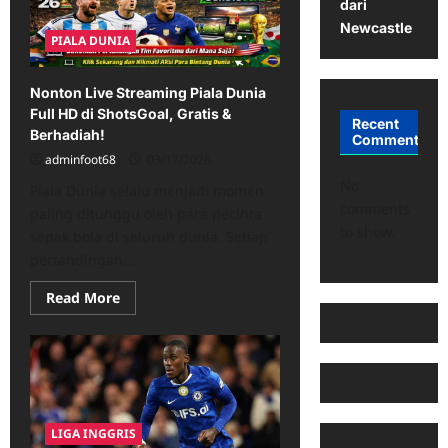
Maaf
dari
Namun
Newcastle
Chelsea
PIALA DUNIA
Tetap
Beri
Hukuman
Nonton Live Streaming Piala Dunia
Full HD di ShotsGoal, Gratis &
Recent
Berhadiah!
Comments
adminfoot68
03/17/2026
No
Piala Dunia selalu menjadi momen
comments
paling ditunggu oleh para pecinta
to show.
sepak bola di seluruh dunia. Setiap
pertandingan...
Read
Read More
more
about
Nonton
Live
Streaming
Piala
Dunia
Full
HD
LIGA INGGRIS
di