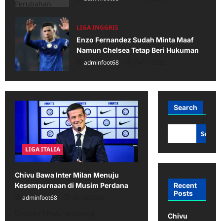
LIGA INGGRIS
Enzo Fernandez Sudah Minta Maaf
Namun Chelsea Tetap Beri Hukuman
adminfoot68
04/11/2026
Search
Searc
LIGA ITALIA
Chivu Bawa Inter Milan Menuju
Recent
Kesempurnaan di Musim Perdana
Posts
adminfoot68
05/16/2026
Cristian Chivu langsung
Chivu