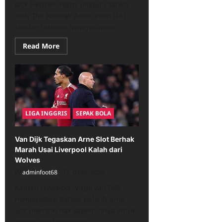
Jack Fletcher, resmi dijatuhi sanksi
oleh The Football Association (FA)
setelah terbukti mengucapkan...
Read
Read More
more
about
Jack
Fletcher
Minta
Maaf
Usai
Sanksi
FA
LIGA INGGRIS
SEPAK BOLA
atas
Ucapan
Anti-
Gay
Van Dijk Tegaskan Arne Slot Berhak
Marah Usai Liverpool Kalah dari
Wolves
adminfoot68
03/05/2026
Kapten Liverpool, Virgil van Dijk,
menegaskan bahwa pelatih Arne
Slot memiliki hak sepenuhnya untuk
marah setelah timnya...