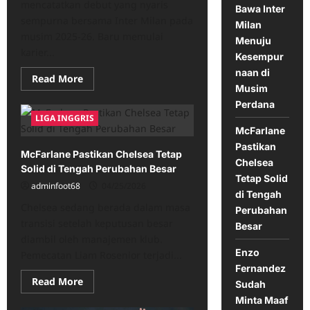
mencatatkan debut yang nyaris
Bawa Inter
sempurna bersama Inter Milan pada
Milan
musim 2025-26. Baru memulai
Menuju
karier...
Kesempur
naan di
Read
Read More
more
Musim
about
Perdana
Chivu
Bawa
LIGA INGGRIS
Inter
McFarlane
Milan
Menuju
Pastikan
McFarlane Pastikan Chelsea Tetap
Kesempurnaan
Chelsea
di
Solid di Tengah Perubahan Besar
Musim
Tetap Solid
Perdana
adminfoot68
04/25/2026
di Tengah
Chelsea sedang berada dalam masa
Perubahan
transisi setelah keputusan besar
Besar
diambil oleh manajemen klub.
Enzo
Pemecatan Liam Rosenior terjadi...
Fernandez
Read
Read More
Sudah
more
about
Minta Maaf
McFarlane