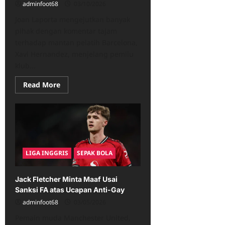
adminfoot68
03/10/2026
Joan Laporta mengejutkan banyak
pihak dengan komentar tajam
terhadap mantan pelatih Barcelona,
Xavi Hernandez, menjelang pemilu
klub...
Read
Read More
more
about
Laporta
Ungkap
Alasan
Xavi
Gagal
Bawa
Messi
LIGA INGGRIS
SEPAK BOLA
Kembali
ke
Barcelona
Jack Fletcher Minta Maaf Usai
Sanksi FA atas Ucapan Anti-Gay
adminfoot68
03/05/2026
Pemain muda Manchester United,