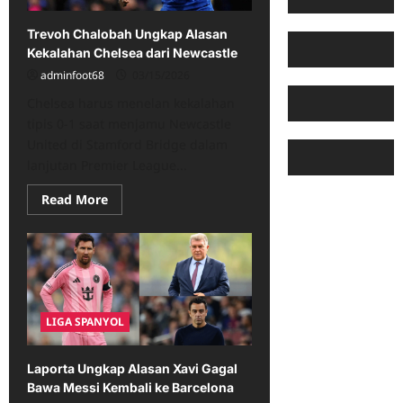
ShotsGoal,
Gratis
&
Trevoh Chalobah Ungkap Alasan
Berhadiah!
Kekalahan Chelsea dari Newcastle
adminfoot68
03/15/2026
Chelsea harus menelan kekalahan
tipis 0-1 saat menjamu Newcastle
United di Stamford Bridge dalam
lanjutan Premier League...
Read
Read More
more
about
Trevoh
Chalobah
Ungkap
Alasan
Kekalahan
Chelsea
dari
LIGA SPANYOL
Newcastle
Laporta Ungkap Alasan Xavi Gagal
Bawa Messi Kembali ke Barcelona