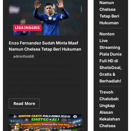
Namun
Pastikan
Chelsea
Chelsea
Tetap
Tetap Beri
Solid
di
Hukuman
Tengah
LIGA INGGRIS
Perubahan
Besar
Nonton
Live
Enzo Fernandez Sudah Minta Maaf
Streaming
Namun Chelsea Tetap Beri Hukuman
Piala Dunia
adminfoot68
04/11/2026
Full HD di
Enzo Fernandez menjadi sorotan
ShotsGoal,
utama di Chelsea setelah
Gratis &
pernyataannya mengenai masa
Berhadiah!
depan memicu kontroversi internal
klub. Gelandang...
Trevoh
Chalobah
Read
Read More
Ungkap
more
about
Alasan
Enzo
Kekalahan
Fernandez
Sudah
Chelsea
Minta