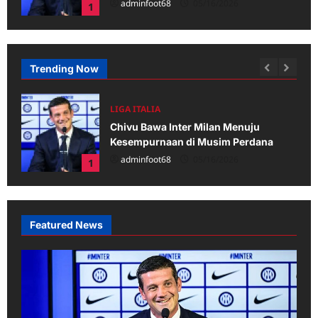
adminfoot68
05/16/2026
1
Trending Now
LIGA ITALIA
Chivu Bawa Inter Milan Menuju
e
Kesempurnaan di Musim Perdana
adminfoot68
05/16/2026
1
Featured News