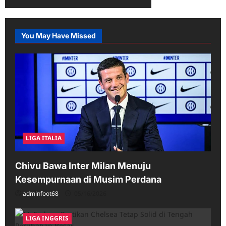
pagination
Baru
untuk
Spalletti
You May Have Missed
LIGA ITALIA
Chivu Bawa Inter Milan Menuju
Kesempurnaan di Musim Perdana
adminfoot68
05/16/2026
LIGA INGGRIS