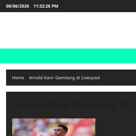
Skip
08/06/2026
11:32:27 PM
to
content
FOOTBALL BOOTS
SEPAK BOLA
Home
Arnold Karir Gemilang di Liverpool
Arnold Karir Gemilang di 