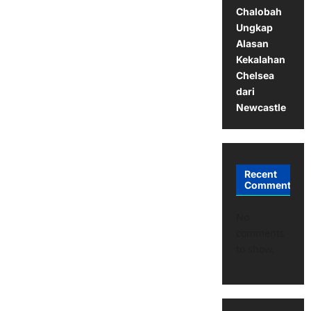
Chalobah
Ungkap
Alasan
Kekalahan
Chelsea
dari
Newcastle
Recent
Comments
No
comments
to show.