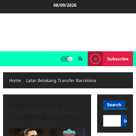
Skip
08/09/2026
to
content
FOOTBALL BOOTS
SEPAK BOLA
Subscribe
Home
Latar Belakang Transfer Barcelona
Latar Belakang
Search
Transfer Barcelona
Searc