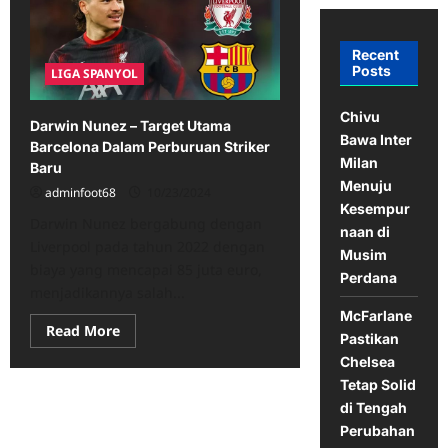
Recent
Posts
LIGA SPANYOL
Chivu
Darwin Nunez – Target Utama
Bawa Inter
Barcelona Dalam Perburuan Striker
Milan
Baru
Menuju
adminfoot68
10/23/2024
Kesempur
Darwin Nunez bergabung dengan
naan di
Liverpool pada tahun 2022 dengan
Musim
biaya yang mencapai 85 juta euro,
Perdana
menjadikannya salah...
McFarlane
Read
Read More
Pastikan
more
about
Chelsea
Darwin
Tetap Solid
Nunez
–
di Tengah
Target
Utama
Perubahan
Barcelona