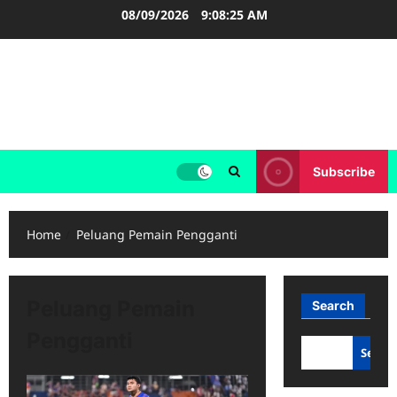
Skip
08/09/2026
9:08:25 AM
to
content
FOOTBALL BOOTS
SEPAK BOLA
Subscribe
Home
Peluang Pemain Pengganti
Peluang Pemain
Search
Pengganti
Searc