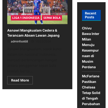
Recent
Posts
LIGA 1 INDONESIA
SEPAK BOLA
Chivu
Asnawi Mangkualam Cedera &
Bawa Inter
Terancam Absen Lawan Jepang
Milan
adminfoot68
10/22/2024
Menuju
Asnawi Mangkualam, sosok kunci
Kesempur
dalam tim nasional Indonesia,
naan di
menjadi perbincangan hangat
Musim
antara penggemar sepak bola
Perdana
setelah berita...
McFarlane
Read
Read More
Pastikan
more
about
Chelsea
Asnawi
Tetap Solid
Mangkualam
Cedera
di Tengah
&
Terancam
Perubahan
Absen