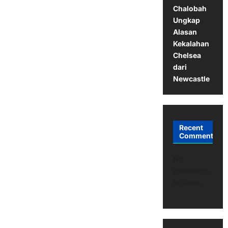
Chalobah
Ungkap
Alasan
Kekalahan
Chelsea
dari
Newcastle
Recent
Comments
No
comments
to show.