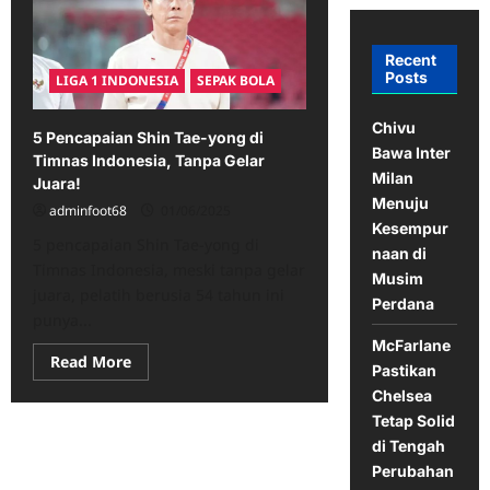
Recent
Posts
LIGA 1 INDONESIA
SEPAK BOLA
Chivu
5 Pencapaian Shin Tae-yong di
Bawa Inter
Timnas Indonesia, Tanpa Gelar
Milan
Juara!
Menuju
adminfoot68
01/06/2025
Kesempur
5 pencapaian Shin Tae-yong di
naan di
Timnas Indonesia, meski tanpa gelar
Musim
juara, pelatih berusia 54 tahun ini
Perdana
punya...
McFarlane
Read
Read More
Pastikan
more
about
Chelsea
5
Tetap Solid
Pencapaian
Shin
di Tengah
Tae-
yong
Perubahan
di