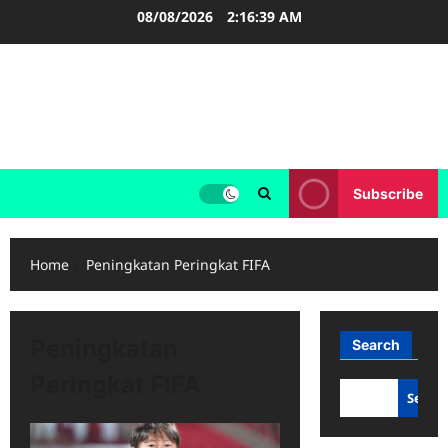
Skip
08/08/2026
2:16:39 AM
to
content
FOOTBALL BOOTS
SEPAK BOLA
Subscribe
Home
Peningkatan Peringkat FIFA
Peningkatan
Search
Peringkat FIFA
Searc