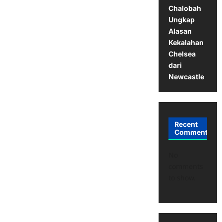
Chalobah
Ungkap
Alasan
Kekalahan
Chelsea
dari
Newcastle
Recent
Comments
No
comments
to show.