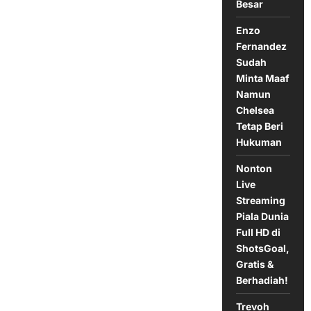
Besar
Timnas
Indonesia,
Tanpa
Enzo
Gelar
Juara!
Fernandez
Sudah
Minta Maaf
Namun
Chelsea
Tetap Beri
Hukuman
Nonton
Live
Streaming
Piala Dunia
Full HD di
ShotsGoal,
Gratis &
Berhadiah!
Trevoh