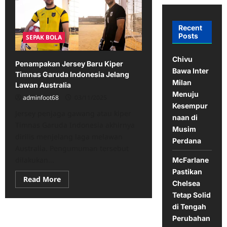
Recent
Posts
SEPAK BOLA
Chivu
Penampakan Jersey Baru Kiper
Bawa Inter
Timnas Garuda Indonesia Jelang
Milan
Lawan Australia
Menuju
adminfoot68
03/11/2025
Kesempur
Jersey penjaga gawang atau kiper
naan di
Timnas Garuda Indonesia akhirnya
Musim
dirilis menjelang laga melawan
Perdana
Australia. Pengumuman tersebut
dilakukan...
McFarlane
Pastikan
Read
Read More
Chelsea
more
about
Tetap Solid
Penampakan
di Tengah
Jersey
Baru
Perubahan
Kiper