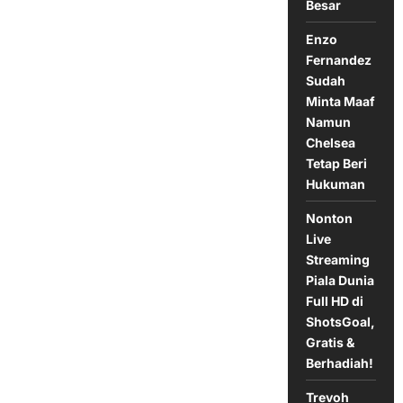
Timnas
Besar
Garuda
Indonesia
Enzo
Jelang
Lawan
Fernandez
Australia
Sudah
Minta Maaf
Namun
Chelsea
Tetap Beri
Hukuman
Nonton
Live
Streaming
Piala Dunia
Full HD di
ShotsGoal,
Gratis &
Berhadiah!
Trevoh