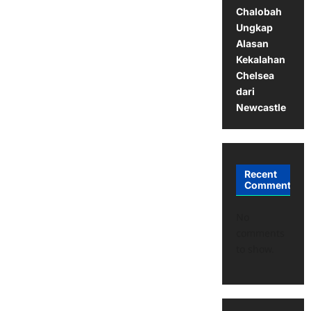
Chalobah
Ungkap
Alasan
Kekalahan
Chelsea
dari
Newcastle
Recent
Comments
No
comments
to show.