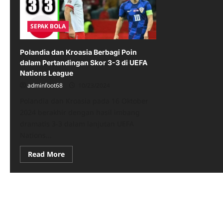
SEPAK BOLA
Polandia dan Kroasia Berbagi Poin
dalam Pertandingan Skor 3-3 di UEFA
Nations League
adminfoot68
10/23/2024
Polandia dan Kroasia pada 16 Oktober
2024 berakhir dengan hasil imbang
dramatis 3-3 dalam lanjutan UEFA
Nations...
Read
Read More
more
about
Polandia
dan
Kroasia
Berbagi
Poin
dalam
Pertandingan