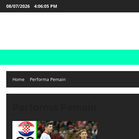
Skip
08/07/2026
4:06:05 PM
to
content
FOOTBALL BOOTS
SEPAK BOLA
Home
Performa Pemain
Performa Pemain