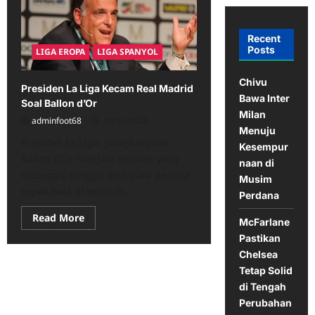
Recent
Posts
LIGA EROPA
LIGA SPANYOL
Chivu
Presiden La Liga Kecam Real Madrid
Bawa Inter
Soal Ballon d’Or
Milan
adminfoot68
10/31/2024
Menuju
Presiden La Liga, penghargaan
Kesempur
Ballon d’Or menjadi momen yang
naan di
ditunggu-tunggu oleh para pecinta
Musim
sepak bola di seluruh...
Perdana
Read
Read More
McFarlane
more
about
Pastikan
Presiden
Chelsea
La
Liga
Tetap Solid
Kecam
Real
di Tengah
Madrid
Perubahan
Soal