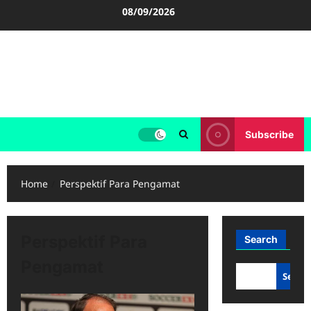
Skip
08/09/2026
to
content
FOOTBALL BOOTS
SEPAK BOLA
Subscribe
Home
Perspektif Para Pengamat
Perspektif Para
Search
Pengamat
Searc