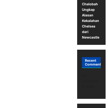
Chalobah
Ungkap
Alasan
Kekalahan
Chelsea
dari
Newcastle
Recent
Comments
No
comments
to show.