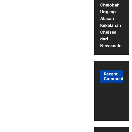
Chalobah
Ungkap
Alasan
Kekalahan
Chelsea
dari
Newcastle
Recent
Comments
No
comments
to show.