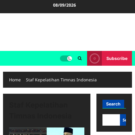
Skip
08/09/2026
to
content
FOOTBALL BOOTS
SEPAK BOLA
Subscribe
Home
Staf Kepelatihan Timnas Indonesia
Staf Kepelatihan
Search
Timnas Indonesia
Searc