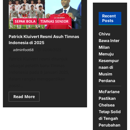
Recent
Posts
SEPAK BOLA
TIMNAS SENIOR
Chivu
Patrick Kluivert Resmi Asuh Timnas
Bawa Inter
Indonesia di 2025
Milan
adminfoot68
02/08/2025
Menuju
Patrick Kluivert resmi ditunjuk
Kesempur
sebagai pelatih baru Timnas
naan di
Indonesia pada 8 Januari 2025,
Musim
dalam rangka menggantikan
Perdana
posisi...
McFarlane
Read
Read More
Pastikan
more
about
Chelsea
Patrick
Tetap Solid
Kluivert
Resmi
di Tengah
Asuh
Timnas
Perubahan
Indonesia