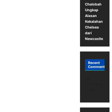
Chalobah
Ungkap
Alasan
Kekalahan
Chelsea
dari
Newcastle
Recent
Comments
No
comments
to show.