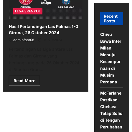
LIGA SPANYOL
Recent
Posts
Hasil Pertandingan Las Palmas 1-0
Girona, 26 Oktober 2024
Chivu
adminfoot68
10/29/2024
Bawa Inter
Milan
Pertandingan La Liga antara Las
Menuju
Palmas dan Girona yang
Kesempur
berlangsung pada 26 Oktober 2024
naan di
di Stadion Gran...
Musim
Read
Read More
Perdana
more
about
Hasil
McFarlane
Pertandingan
Pastikan
Las
Palmas
Chelsea
1-
0
Tetap Solid
Girona,
di Tengah
26
Oktober
Perubahan
2024