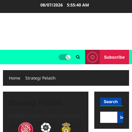
Skip
08/07/2026
5:55:41 AM
to
content
FOOTBALL BOOTS
SEPAK BOLA
Subscribe
Home
Strategi Pelatih
Strategi Pelatih
Search
Searc