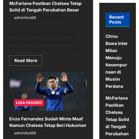
McFarlane Pastikan Chelsea Tetap
Solid di Tengah Perubahan Besar
Recent
adminfoot68
04/25/2026
Posts
Chelsea sedang berada dalam masa
transisi setelah keputusan besar
Chivu
diambil oleh manajemen klub.
Bawa Inter
Pemecatan Liam Rosenior terjadi...
Milan
Menuju
Read
Read More
more
Kesempur
about
naan di
McFarlane
Pastikan
Musim
Chelsea
Tetap
Perdana
Solid
di
McFarlane
Tengah
LIGA INGGRIS
Perubahan
Pastikan
Besar
Chelsea
Enzo Fernandez Sudah Minta Maaf
Tetap Solid
Namun Chelsea Tetap Beri Hukuman
di Tengah
adminfoot68
04/11/2026
Perubahan