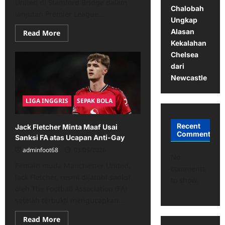
United di Stamford Bridge dalam
Chalobah
lanjutan Premier League...
Ungkap
Alasan
Read
Read More
more
Kekalahan
about
Trevoh
Chelsea
Chalobah
dari
Ungkap
Alasan
Newcastle
Kekalahan
Chelsea
dari
LIGA INGGRIS
SEPAK BOLA
Newcastle
Recent
Jack Fletcher Minta Maaf Usai
Comments
Sanksi FA atas Ucapan Anti-Gay
adminfoot68
03/05/2026
No
Pemain muda Manchester United,
comments
Jack Fletcher, resmi dijatuhi sanksi
to show.
oleh The Football Association (FA)
setelah terbukti mengucapkan...
Read
Read More