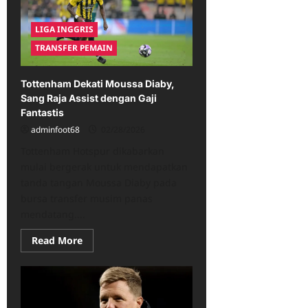
Tegaskan
Arne
Slot
LIGA INGGRIS
Berhak
Marah
TRANSFER PEMAIN
Usai
Liverpool
Kalah
dari
Tottenham Dekati Moussa Diaby,
Wolves
Sang Raja Assist dengan Gaji
Fantastis
adminfoot68
02/28/2026
Tottenham Hotspur dikabarkan
mulai bergerak untuk mendapatkan
tanda tangan Moussa Diaby pada
bursa transfer musim panas
mendatang....
Read
Read More
more
about
Tottenham
Dekati
Moussa
Diaby,
Sang