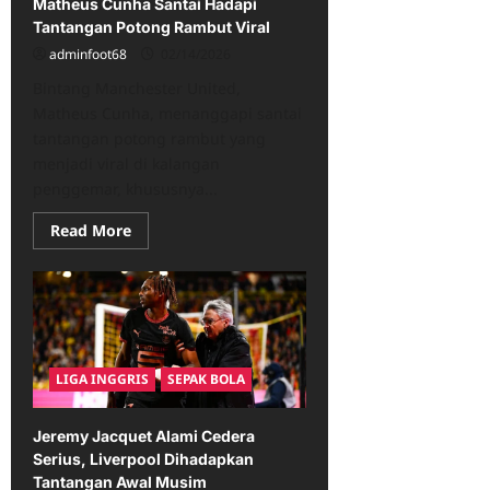
Matheus Cunha Santai Hadapi
Tantangan Potong Rambut Viral
adminfoot68
02/14/2026
Bintang Manchester United,
Matheus Cunha, menanggapi santai
tantangan potong rambut yang
menjadi viral di kalangan
penggemar, khususnya...
Read
Read More
more
about
Matheus
Cunha
Santai
Hadapi
Tantangan
Potong
Rambut
LIGA INGGRIS
SEPAK BOLA
Viral
Jeremy Jacquet Alami Cedera
Serius, Liverpool Dihadapkan
Tantangan Awal Musim