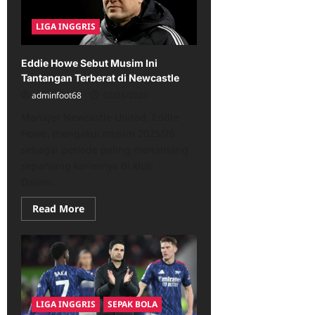
Raja
Assist
LIGA INGGRIS
dengan
Gaji
Fantastis
Eddie Howe Sebut Musim Ini
Tantangan Terberat di Newcastle
adminfoot68
02/25/2026
Manajer Newcastle United, Eddie
Howe, mengakui musim 2025/26
sebagai periode paling menantang
sepanjang kariernya di klub.
Dalam...
Read
Read More
more
about
Eddie
Howe
Sebut
Musim
Ini
Tantangan
Terberat
LIGA INGGRIS
SEPAK BOLA
di