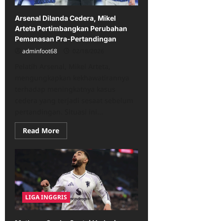
Newcastle
Arsenal Dilanda Cedera, Mikel
Arteta Pertimbangkan Perubahan
Pemanasan Pra-Pertandingan
adminfoot68
02/18/2026
Pelatih Arsenal, Mikel Arteta,
mengungkapkan kekhawatirannya
terhadap meningkatnya kasus
cedera yang terjadi sesaat sebelum
pertandingan. Situasi ini...
Read
Read More
more
about
Arsenal
Dilanda
Cedera,
Mikel
Arteta
Pertimbangkan
Perubahan
LIGA INGGRIS
Pemanasan
Pra-
Pertandingan