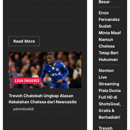
Besar
Enzo Fernandez menjadi sorotan
utama di Chelsea setelah
Enzo
pernyataannya mengenai masa
Fernandez
depan memicu kontroversi internal
Sudah
klub. Gelandang...
Minta Maaf
Namun
Read
Read More
more
Chelsea
about
Tetap Beri
Enzo
Fernandez
Hukuman
Sudah
Minta
Maaf
Nonton
Namun
Live
Chelsea
LIGA INGGRIS
Tetap
Streaming
Beri
Hukuman
Piala Dunia
Trevoh Chalobah Ungkap Alasan
Full HD di
Kekalahan Chelsea dari Newcastle
ShotsGoal,
adminfoot68
03/15/2026
Gratis &
Berhadiah!
Chelsea harus menelan kekalahan
tipis 0-1 saat menjamu Newcastle
Trevoh