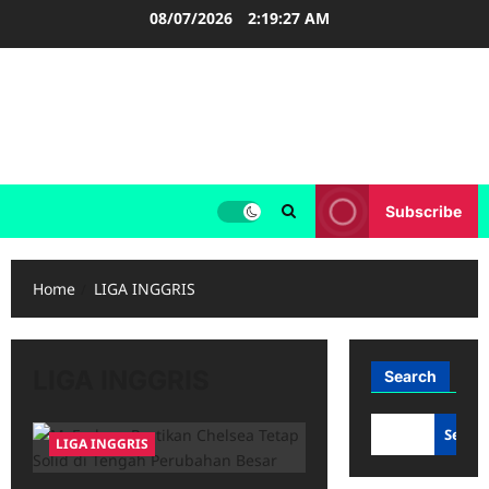
Skip
08/07/2026
2:19:28 AM
to
content
FOOTBALL BOOTS
SEPAK BOLA
Subscribe
Home
LIGA INGGRIS
LIGA INGGRIS
Search
Searc
LIGA INGGRIS