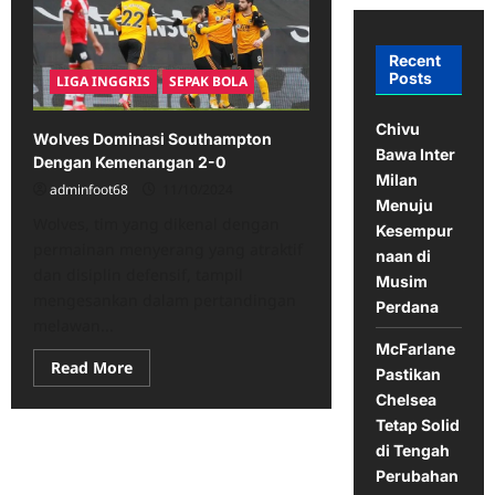
Recent
Posts
LIGA INGGRIS
SEPAK BOLA
Chivu
Wolves Dominasi Southampton
Bawa Inter
Dengan Kemenangan 2-0
Milan
adminfoot68
11/10/2024
Menuju
Wolves, tim yang dikenal dengan
Kesempur
permainan menyerang yang atraktif
naan di
dan disiplin defensif, tampil
Musim
mengesankan dalam pertandingan
Perdana
melawan...
McFarlane
Read
Read More
Pastikan
more
about
Chelsea
Wolves
Tetap Solid
Dominasi
Southampton
di Tengah
Dengan
Kemenangan
Perubahan
2-