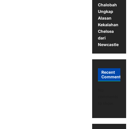
Chalobah
Ungkap
Alasan
Kekalahan
Chelsea
dari
Newcastle
Recent
Comments
No
comments
to show.