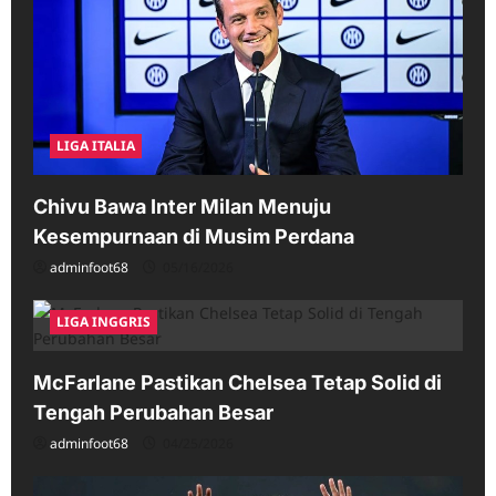
LIGA ITALIA
Chivu Bawa Inter Milan Menuju
Kesempurnaan di Musim Perdana
adminfoot68
05/16/2026
LIGA INGGRIS
McFarlane Pastikan Chelsea Tetap Solid di
Tengah Perubahan Besar
adminfoot68
04/25/2026