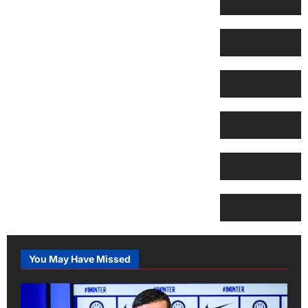
You May Have Missed