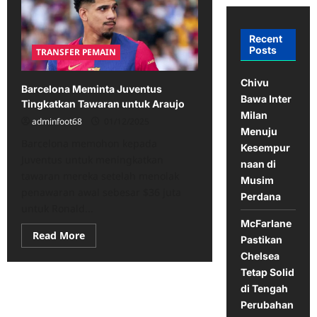
Recent
Posts
TRANSFER PEMAIN
Chivu
Barcelona Meminta Juventus
Bawa Inter
Tingkatkan Tawaran untuk Araujo
Milan
adminfoot68
01/12/2025
Menuju
Barcelona memohon kepada
Kesempur
Juventus untuk meningkatkan
naan di
tawaran mereka setelah menolak
Musim
penawaran awal sebesar $36 juta
Perdana
untuk Ronald...
McFarlane
Read
Read More
Pastikan
more
about
Chelsea
Barcelona
Tetap Solid
Meminta
Juventus
di Tengah
Tingkatkan
Tawaran
Perubahan
untuk