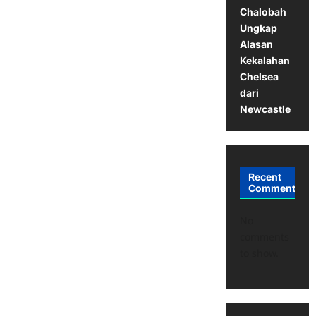
Chalobah
Ungkap
Alasan
Kekalahan
Chelsea
dari
Newcastle
Recent
Comments
No
comments
to show.