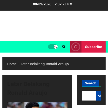
Skip
08/09/2026
2:32:24 PM
to
content
FOOTBALL BOOTS
SEPAK BOLA
Subscribe
Home
Latar Belakang Ronald Araujo
Latar Belakang
Search
Ronald Araujo
Searc