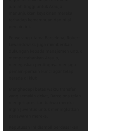
jumlah tinggi untuk Araujo
menunjukkan keyakinan mereka
terhadap kemampuan dan nilai
pemain ini.
Penyerang utama Barcelona, Robert
Lewandowski, juga memberikan
dukungan kepada manajemen untuk
mempertahankan Araujo,
menegaskan pentingnya menjaga
pemain-pemain kunci agar tetap
berada di klub.
Menghadapi batas waktu transfer
yang semakin dekat, Barcelona telah
mengekspresikan bahwa mereka
ingin Juventus untuk meningkatkan
penawaran mereka.
Keputusan ini diambil berdasarkan