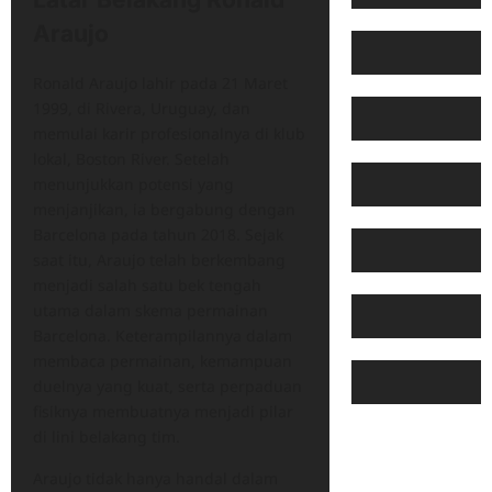
Araujo
Ronald Araujo lahir pada 21 Maret
1999, di Rivera, Uruguay, dan
memulai karir profesionalnya di klub
lokal, Boston River. Setelah
menunjukkan potensi yang
menjanjikan, ia bergabung dengan
Barcelona pada tahun 2018. Sejak
saat itu, Araujo telah berkembang
menjadi salah satu bek tengah
utama dalam skema permainan
Barcelona. Keterampilannya dalam
membaca permainan, kemampuan
duelnya yang kuat, serta perpaduan
fisiknya membuatnya menjadi pilar
di lini belakang tim.
Araujo tidak hanya handal dalam