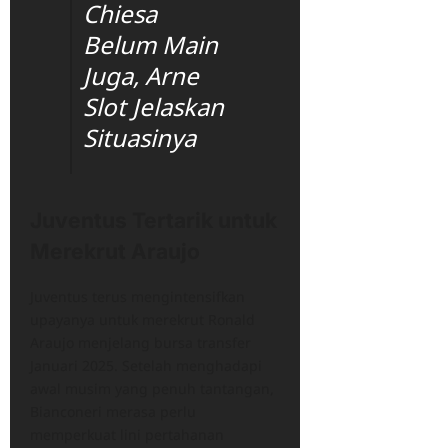
Chiesa
Belum Main
Juga, Arne
Slot Jelaskan
Situasinya
Juventus Tertarik untuk
Merekrut Araujo
Juventus terus mengintensifkan
upayanya untuk merekrut Ronald
Araujo menjelang bursa transfer
Januari 2025. Setelah menghadapi
awal musim yang penuh tantangan,
Bianconeri merasa perlu
memperkuat lini pertahanan