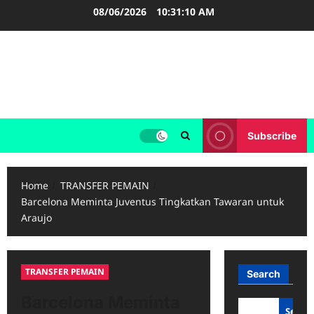
Skip
08/06/2026
10:31:11 AM
to
content
FOOTBALL BOOTS
SEPAK BOLA
Subscribe
Home
TRANSFER PEMAIN
Barcelona Meminta Juventus Tingkatkan Tawaran untuk
Araujo
TRANSFER PEMAIN
Search
Barcelona Meminta
Searc