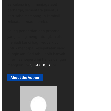
Barcelona ingin menjaga aset
berharga, sementara Juventus
berusaha membangun kembali
kekuatan skuad mereka.
Saling pengertian dan proposal
yang saling menguntungkan bisa
menjadi kunci bagi kedua klub
untuk mencapai kesepakatan yang
diinginkan. Cari tahu lebih banyak
informasi seperti ini hanya dengan
mengklik link
SEPAK BOLA
ini.
About the Author