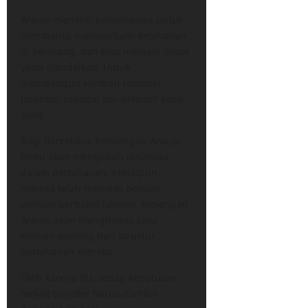
Araujo memiliki kemampuan untuk
membantu memperbaiki ketahanan
di belakang, dan bisa menjadi sosok
yang diandalkan. Untuk
membangun kembali reputasi
Juventus sebagai tim defensif yang
solid.
Bagi Barcelona, kehilangan Araujo
tentu akan mengubah dinamika
dalam pertahanan. Meskipun
mereka telah memiliki pemain-
pemain berbakat lainnya, kepergian
Araujo akan menghapus satu
elemen penting dari struktur
pertahanan mereka.
Oleh karena itu, setiap keputusan
terkait transfer harus diambil