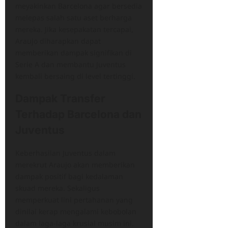
meyakinkan Barcelona agar bersedia
melepas salah satu aset berharga
mereka. Jika kesepakatan tercapai,
Araujo diharapkan dapat
memberikan dampak signifikan di
Serie A dan membantu Juventus
kembali bersaing di level tertinggi.
Dampak Transfer
Terhadap Barcelona dan
Juventus
Keberhasilan Juventus dalam
merekrut Araujo akan memberikan
dampak positif bagi kedalaman
skuad mereka. Sekaligus
memperkuat lini pertahanan yang
dinilai kerap mengalami kebobolan
dalam laga-laga krusial musim ini.