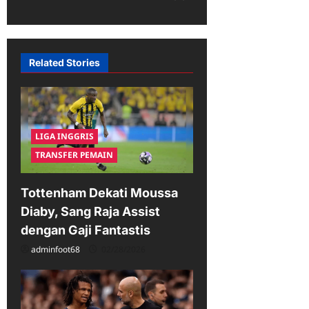
a
v
i
Related Stories
g
a
t
i
LIGA INGGRIS
TRANSFER PEMAIN
o
n
Tottenham Dekati Moussa
Diaby, Sang Raja Assist
dengan Gaji Fantastis
adminfoot68
02/28/2026