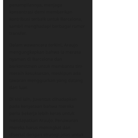
penampilannya, menjaga
konsentrasi demi memberikan
kontribusi terbaik untuk Barcelona,
sambil menghadapi berbagai rumor
transfer.
Dalam wawancara terkini, Araujo
mengungkapkan bahwa ia merasa
nyaman di Barcelona dan
berkomitmen untuk membantu tim
meraih kesuksesan, meskipun ada
tawaran menggiurkan yang datang
dari luar.
Di sisi lain, Juventus dihadapkan
pada kenyataan bahwa mereka
perlu bekerja lebih keras untuk
mendapatkan Araujo. Penawaran
mereka harus meningkat dan
disertai dengan strategi jelas untuk