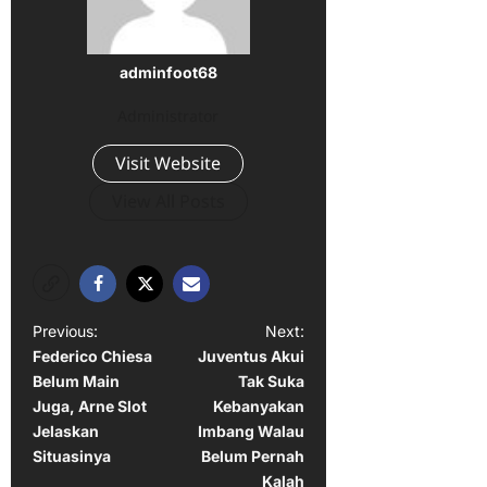
adminfoot68
Administrator
Visit Website
View All Posts
P
Previous:
Next:
Federico Chiesa
Juventus Akui
o
Belum Main
Tak Suka
s
Juga, Arne Slot
Kebanyakan
t
Jelaskan
Imbang Walau
Situasinya
Belum Pernah
n
Kalah