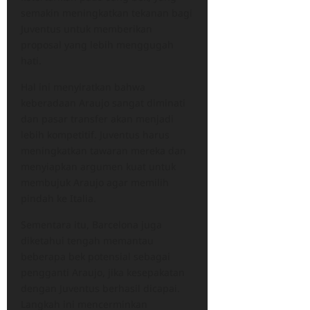
semakin meningkatkan tekanan bagi
Juventus untuk memberikan
proposal yang lebih menggugah
hati.
Hal ini menyiratkan bahwa
keberadaan Araujo sangat diminati
dan pasar transfer akan menjadi
lebih kompetitif. Juventus harus
meningkatkan tawaran mereka dan
menyiapkan argumen kuat untuk
membujuk Araujo agar memilih
pindah ke Italia.
Sementara itu, Barcelona juga
diketahui tengah memantau
beberapa bek potensial sebagai
pengganti Araujo, jika kesepakatan
dengan Juventus berhasil dicapai.
Langkah ini mencerminkan