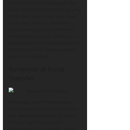
analisis mendalam mengenai nilai
pasar Araujo dan kontribusinya yang
tidak dapat tergantikan bagi skuad.
Di sisi lain, Juventus dihadapkan
pada tantangan yang lebih besar,
menginginkan Araujo namun harus
menemukan cara untuk meyakinkan
Barcelona bahwa mereka memiliki
tawaran yang sesuai.
Kompetisi di Bursa
Transfer
Persaingan untuk mendapatkan
Araujo tidak terhenti pada Juventus
saja. Beberapa klub lain, termasuk
Arsenal, juga menunjukkan
ketertarikan pada sang bek, yang