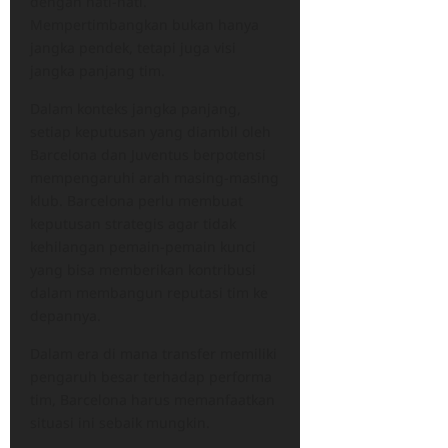
dengan hati-hati.
Mempertimbangkan bukan hanya
jangka pendek, tetapi juga visi
jangka panjang tim.
Dalam konteks jangka panjang,
setiap keputusan yang diambil oleh
Barcelona dan Juventus berpotensi
mempengaruhi arah masing-masing
klub. Barcelona perlu membuat
keputusan strategis agar tidak
kehilangan pemain-pemain kunci
yang bisa memberikan kontribusi
dalam membangun reputasi tim ke
depannya.
Dalam era di mana transfer memiliki
pengaruh besar terhadap performa
tim, Barcelona harus memanfaatkan
situasi ini sebaik mungkin.