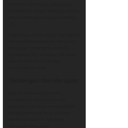
komitmen Barcelona untuk terus
memperkuat skuad meskipun dalam
situasi keuangan yang menantang
ini.
Keputusan untuk mencari pengganti
mengindikasikan bahwa Barcelona
menyadari pentingnya memiliki
kedalaman tim, terutama jika salah
satu pemain kunci mereka
meninggalkan klub.
Tantangan dan Harapan
Bagi Ronald Araujo sendiri,
peningkatan ketertarikan dari
berbagai klub besar menunjukkan
betapa berharganya ia di dunia
sepak bola saat ini. Dia tetap
berupaya fokus pada