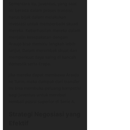
Sementara itu, Juventus, yang saat
ini berada dalam proses transisi,
harus bijak dalam melakukan
investasi untuk memperbaiki skuad
mereka. Keberhasilan mereka dalam
menjalin kesepakatan dengan
Araujo bisa memicu langkah lebih
lanjut. Dalam merombak skuat dan
memperkuat daya saing di kancah
domestik serta Eropa.
Jika mereka dapat membawa Araujo
ke Turin, maka dampak dari transfer
ini bisa membuka peluang kompetisi
bagi Juventus untuk merebut
kembali posisi superior di Serie A.
Strategi Negosiasi yang
Efektif