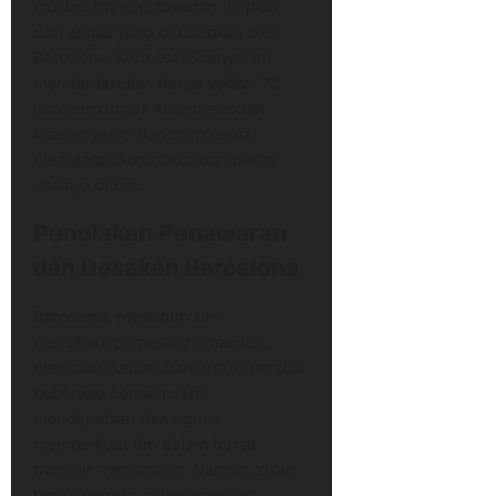
musim. Namun, tawaran ini jauh
dari angka yang diharapkan oleh
Barcelona. ​Klub asal Spanyol ini
memberlakukan harga sekitar 70
juta euro untuk Araujo, sebuah
kisaran yang dianggap sesuai
mengingat kontribusi dan peran
vitalnya di tim.​
Penolakan Penawaran
dan Desakan Barcelona
Barcelona, meskipun kini
menghadapi masalah finansial,
mengakui kebutuhan untuk menjual
beberapa pemain demi
mendapatkan dana guna
memperkuat tim dalam bursa
transfer mendatang. Namun, sikap
teguh mereka dalam meminta