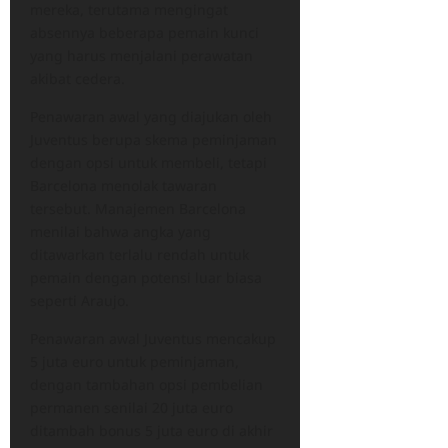
mereka, terutama mengingat
absennya beberapa pemain kunci
yang harus menjalani perawatan
akibat cedera.
Penawaran awal yang diajukan oleh
Juventus berupa skema peminjaman
dengan opsi untuk membeli, tetapi
Barcelona menolak tawaran
tersebut. Manajemen Barcelona
menilai bahwa angka yang
ditawarkan terlalu rendah untuk
pemain dengan potensi luar biasa
seperti Araujo.
Penawaran awal Juventus mencakup
5 juta euro untuk peminjaman,
dengan tambahan opsi pembelian
permanen senilai 20 juta euro
ditambah bonus 5 juta euro di akhir