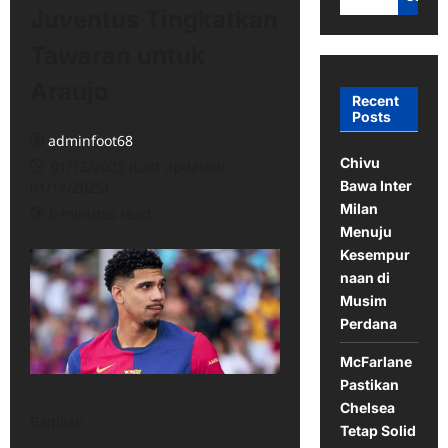
Juventus Tingkatkan
Tawaran untuk
Araujo
Recent
Posts
adminfoot68
Chivu
01/12/2025 (Last updated:
Bawa Inter
01/12/2025)
Milan
6 minutes read
Menuju
Kesempur
naan di
Musim
Perdana
McFarlane
Pastikan
Chelsea
Bagikan
Tetap Solid