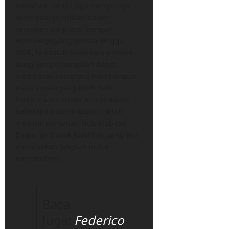
bertahan, tetapi juga mempunyai
kontribusi signifikan dalam
serangan set-piece. Dengan
kontraknya yang tersisa hingga
2026, ia adalah salah satu pemain
kunci yang diharapkan dapat
membantu Barcelona membangun
masa depan yang lebih baik.
Performa konsisten Araujo dalam
beberapa musim terakhir telah
menarik perhatian klub-klub top
Eropa, termasuk Juventus, yang kini
menyiapkan langkah untuk
merekrutnya.
Baca
Juga:
Federico