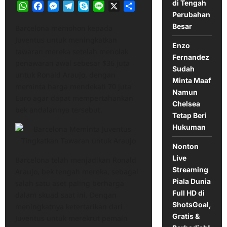
di Tengah
WhatsApp
Facebook
Messenger
Telegram
Skype
Line
X
Share
Perubahan
Besar
Barcelona memohon kepada
Juventus untuk meningkatkan
Enzo
tawaran mereka setelah menolak
Fernandez
penawaran awal sebesar $36 juta
Sudah
untuk Ronald Araujo, dengan
Minta Maaf
meminta harga mendekati 70 juta
Namun
Euro agar dapat mempertahankan
Chelsea
bek andalannya tersebut.
Tetap Beri
Hukuman
Nonton
Live
Barcelona telah menjadikan Ronald
Streaming
Araujo, bek tengah mereka, sebagai
Piala Dunia
salah satu aset paling berharga
Full HD di
dalam skuad saat ini. Dengan
ShotsGoal,
meningkatnya ketertarikan dari
Gratis &
Juventus untuk merekrut pemain