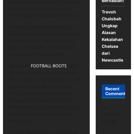
Berhadiah!
internasional Uruguay ini, Barcelona
meminta klub Serie A itu untuk
Trevoh
meningkatkan penawaran mereka.
Chalobah
Ungkap
Persaingan antara dua raksasa
Alasan
sepak bola Eropa ini mengundang
Kekalahan
perhatian besar dari penggemar
Chelsea
dan analis sepak bola menjelang
dari
bursa transfer Januari 2025.
Newcastle
Berikut ini
FOOTBALL BOOTS
akan
membahas lebih dalam tentang
situasi terkini antara Barcelona dan
Juventus terkait dengan Ronald
Recent
Araujo, termasuk detail terbaru
Comments
mengenai penawaran yang ada,
faktor-faktor yang mempengaruhi
No
transfer, serta dampaknya bagi
comments
kedua klub.
to show.
Latar Belakang Ronald