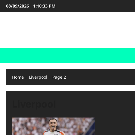
Skip
08/09/2026
1:10:34 PM
to
content
FOOTBALL BOOTS
SEPAK BOLA
Home
Liverpool
Page 2
Liverpool