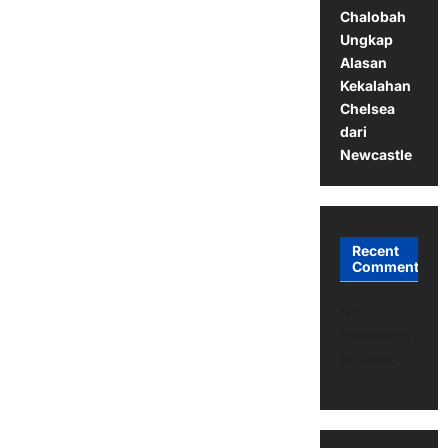
Chalobah
Ungkap
Alasan
Kekalahan
Chelsea
dari
Newcastle
Recent
Comments
No
comments
to show.