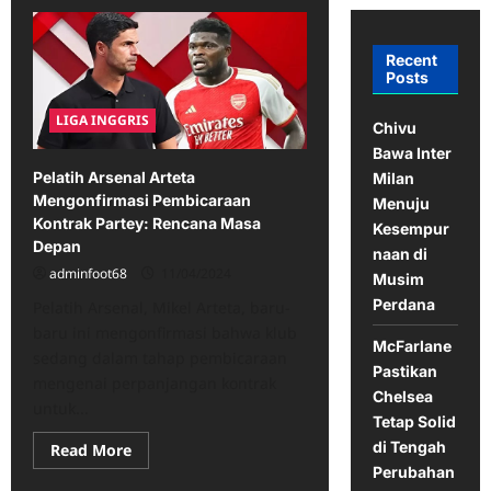
Recent
Posts
LIGA INGGRIS
Chivu
Bawa Inter
Pelatih Arsenal Arteta
Milan
Mengonfirmasi Pembicaraan
Menuju
Kontrak Partey: Rencana Masa
Kesempur
Depan
naan di
adminfoot68
11/04/2024
Musim
Perdana
Pelatih Arsenal, Mikel Arteta, baru-
baru ini mengonfirmasi bahwa klub
McFarlane
sedang dalam tahap pembicaraan
Pastikan
mengenai perpanjangan kontrak
Chelsea
untuk...
Tetap Solid
di Tengah
Read
Read More
more
Perubahan
about