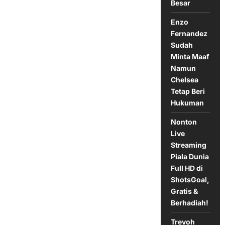
Pelatih
Besar
Arsenal
Arteta
Enzo
Mengonfirmasi
Pembicaraan
Fernandez
Kontrak
Partey:
Sudah
Rencana
Minta Maaf
Masa
Depan
Namun
Chelsea
Tetap Beri
Hukuman
Nonton
Live
Streaming
Piala Dunia
Full HD di
ShotsGoal,
Gratis &
Berhadiah!
Trevoh