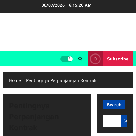
Skip
08/07/2026
6:15:20 AM
to
content
FOOTBALL BOOTS
SEPAK BOLA
Subscribe
Home
Pentingnya Perpanjangan Kontrak
Pentingnya
Search
Perpanjangan
Searc
Kontrak