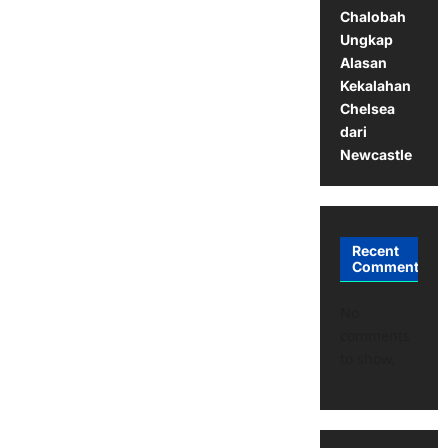
Chalobah
Ungkap
Alasan
Kekalahan
Chelsea
dari
Newcastle
Recent
Comments
No
comments
to show.