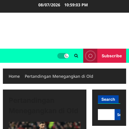
Skip
08/07/2026
10:59:03 PM
to
content
FOOTBALL BOOTS
SEPAK BOLA
Subscribe
Home
Pertandingan Menegangkan di Old
Pertandingan
Search
Menegangkan di Old
Searc