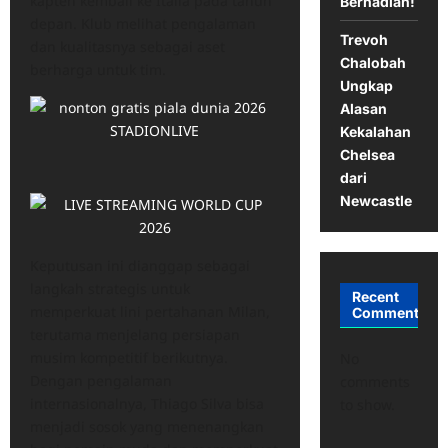
kapten kembali ke Italia pada tahun
Berhadiah!
depan. Klub melihat pengalaman
Trevoh
dan kualitasnya sebagai aset
Chalobah
berharga untuk tim.
Ungkap
Alasan
Kekalahan
Chelsea
dari
Newcastle
Keputusan ini dianggap sebagai
langkah strategis untuk
Recent
memperkuat lini pertahanan Milan,
Comments
terutama menjelang persiapan
musim kompetitif berikutnya.
No
Dengan pengalaman
comments
internasionalnya, Thiago Silva bisa
to show.
menjadi sosok yang menenangkan