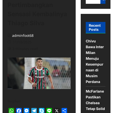
Pertimbangkan
Sensasi Kembalinya
Thiago Silva
Recent
Posts
adminfoot68
Chivu
11/18/2025
Bawa Inter
3 minutes read
Milan
Menuju
Kesempur
naan di
Musim
Perdana
McFarlane
Pastikan
Bagikan
Chelsea
Tetap Solid
WhatsApp
Facebook
Messenger
Telegram
Skype
Line
X
Share