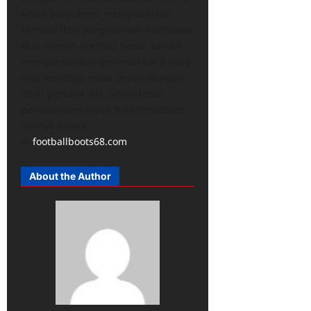
Milan berpotensi menghadirkan
kembali ikon yang pernah membawa
klub meraih prestasi besar, sambil
mempersiapkan generasi baru yang
siap menatap masa depan dengan
lebih percaya diri. Simak terus
pembahasan sepak bola terupdate
lainnya hanya
di
footballboots68.com
.
About the Author