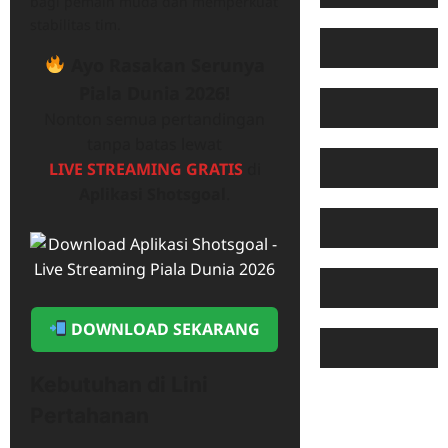
bagi pemain muda dan memperkuat
stabilitas tim.
Ayo Rasakan Serunya
Piala Dunia 2026!
Nonton semua pertandingan
tanpa batas lewat
LIVE STREAMING GRATIS
di
Aplikasi Shotsgoal
.
DOWNLOAD SEKARANG
Kebutuhan di Lini
Pertahanan