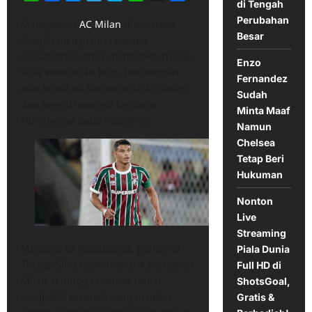
di Tengah
Perubahan
Manajemen
AC Milan
dikabarkan
Besar
tengah menyusun rencana
sensasional untuk membawa Thiago
Enzo
Silva kembali ke klub. Bek veteran
Fernandez
asal Brasil ini kini berusia 41 tahun
Sudah
dan tampil impresif bersama
Minta Maaf
Fluminense pada musim ini.
Namun
Chelsea
Tetap Beri
Hukuman
Nonton
Live
Streaming
Menurut La Repubblica, performa
Piala Dunia
Thiago Silva telah menarik perhatian
Full HD di
Milan sehingga mereka mulai
ShotsGoal,
menjajaki prospek sang mantan
Gratis &