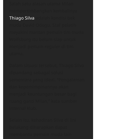
Salah satu alasan utama Milan
mempertimbangkan kembalinya
Thiago Silva
adalah kondisi bek
muda David Odogu. Staf pelatih
meyakini mantan pemain tim muda
Wolfsburg itu belum siap untuk
menjadi pemain reguler di tim
utama.
Dalam situasi tersebut, Thiago Silva
dipandang sebagai solusi
sementara yang ideal. “Pengalaman
dan kepemimpinannya akan
menjadi keuntungan besar bagi
ruang ganti Milan,” kata sumber
internal klub.
Selain itu, kehadiran Silva di lini
belakang diharapkan dapat
membantu pemain muda lain