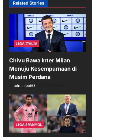
Related Stories
i
g
a
t
i
LIGA ITALIA
o
Chivu Bawa Inter Milan
n
Menuju Kesempurnaan di
Musim Perdana
adminfoot68
05/16/2026
LIGA SPANYOL