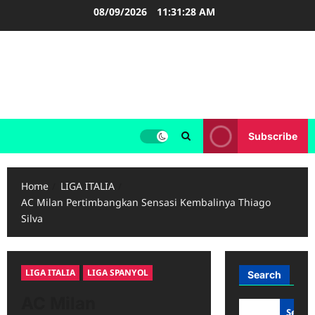
Skip
08/09/2026
11:31:28 AM
to
content
FOOTBALL BOOTS
SEPAK BOLA
Subscribe
Home
LIGA ITALIA
AC Milan Pertimbangkan Sensasi Kembalinya Thiago
Silva
LIGA ITALIA
LIGA SPANYOL
Search
AC Milan
Searc