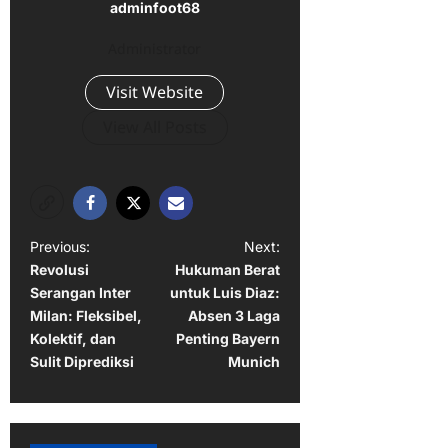
adminfoot68
Administrator
Visit Website
View All Posts
P
Previous:
Next:
Revolusi
Hukuman Berat
o
Serangan Inter
untuk Luis Diaz:
s
Milan: Fleksibel,
Absen 3 Laga
t
Kolektif, dan
Penting Bayern
Sulit Diprediksi
Munich
n
a
v