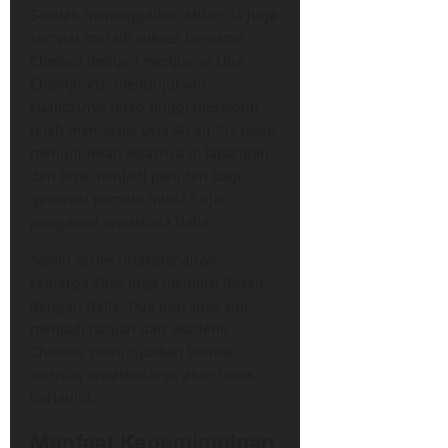
Setelah meninggalkan Milan, ia juga
sempat meraih sukses bersama
Chelsea dengan menjuarai Liga
Champions, menunjukkan
kualitasnya tetap tinggi meskipun
telah memasuki usia 40-an. “Ia tetap
menunjukkan kelasnya di lapangan
dan bisa menjadi panutan bagi
generasi pemain muda,” ujar
pengamat sepakbola Italia.
Selain karier profesionalnya,
keluarga Silva juga memiliki ikatan
dengan Italia. Dua putranya kini
menjadi bagian dari akademi
Chelsea, menunjukkan bahwa
warisan sepakbolanya akan terus
berlanjut.
Manfaat Kepemimpinan