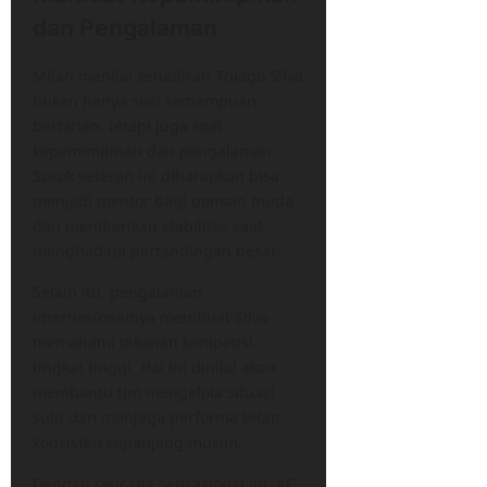
dan Pengalaman
Milan menilai kehadiran Thiago Silva
bukan hanya soal kemampuan
bertahan, tetapi juga soal
kepemimpinan dan pengalaman.
Sosok veteran ini diharapkan bisa
menjadi mentor bagi pemain muda
dan memberikan stabilitas saat
menghadapi pertandingan besar.
Selain itu, pengalaman
internasionalnya membuat Silva
memahami tekanan kompetisi
tingkat tinggi. Hal ini dinilai akan
membantu tim mengelola situasi
sulit dan menjaga performa tetap
konsisten sepanjang musim.
Dengan rencana sensasional ini, AC