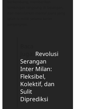
berkembang, memberikan
bimbingan langsung di lapangan,
dan menularkan mental juara yang
telah ia miliki selama karier
panjangnya.
Baca
Juga:
Revolusi
Serangan
Inter Milan:
Fleksibel,
Kolektif, dan
Sulit
Diprediksi