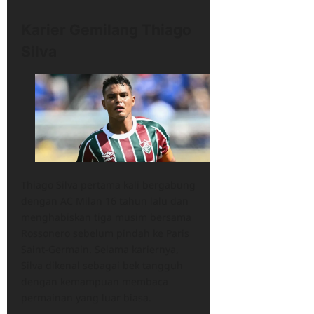
Karier Gemilang Thiago
Silva
Thiago Silva pertama kali bergabung
dengan AC Milan 16 tahun lalu dan
menghabiskan tiga musim bersama
Rossonero sebelum pindah ke Paris
Saint-Germain. Selama kariernya,
Silva dikenal sebagai bek tangguh
dengan kemampuan membaca
permainan yang luar biasa.