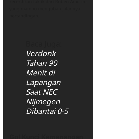
kecerdikan taktik dari Ruben Amorim
yang mampu mengubah jalannya
pertandingan.
Baca Juga:
Verdonk
Tahan 90
Menit di
Lapangan
Saat NEC
Nijmegen
Dibantai 0-5
Gol Kunci Kemenangan