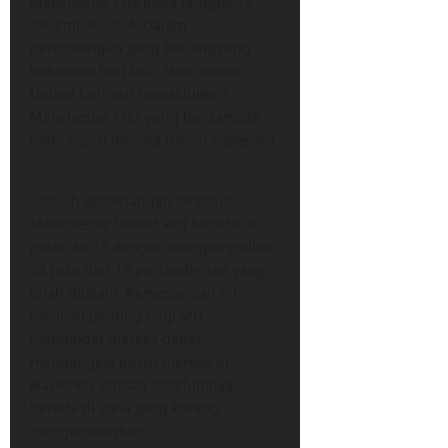
Manchester City pada tanggal 15
Desember 2024. Dalam
pertandingan yang berlangsung
beberapa hari lalu, Manchester
United berhasil menaklukkan
Manchester City, yang berdampak
pada posisi mereka dalam klasemen.
Setelah kemenangan tersebut,
Manchester United kini berada di
posisi ke-13 dengan mengumpulkan
22 poin dari 16 pertandingan yang
telah dijalani.​ Kemenangan ini
menjadi penting bagi MU,
mengingat mereka dapat
mengangkat posisi mereka di
klasemen setelah sebelumnya
berada di zona yang kurang
menguntungkan.