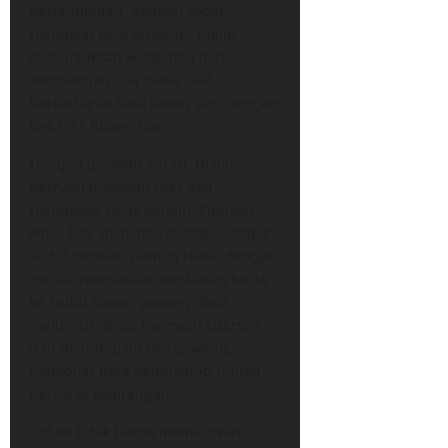
pertandingan, dengan cepat
mengejar bola tersebut. Diallo
menunjukkan kecepatan dan
ketenangan luar biasa saat
berhadapan satu lawan satu dengan
bek City, Ruben Dias.
Dengan gerakan lincah, Diallo
berhasil melewati Dias dan
mendekati kotak penalti. Ederson,
kiper City, mencoba mempersempit
sudut tembak, namun Diallo dengan
cerdik melepaskan tembakan keras
ke sudut kanan gawang. Bola
meluncur deras melewati Ederson
dan menghujam jala gawang,
membuat para pendukung United
bersorak kegirangan.
Gol ini tidak hanya memastikan