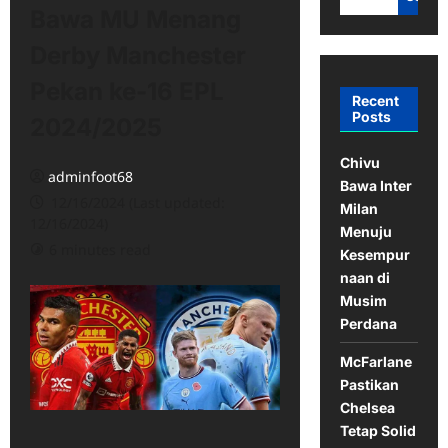
Bawa MU Menang
Derby Manchester
Pekan ke-16 EPL
Recent
Posts
2024/2025
Chivu
adminfoot68
Bawa Inter
12/16/2024 (Last updated:
Milan
12/16/2024)
Menuju
6 minutes read
Kesempur
naan di
Musim
Perdana
McFarlane
Pastikan
Chelsea
Tetap Solid