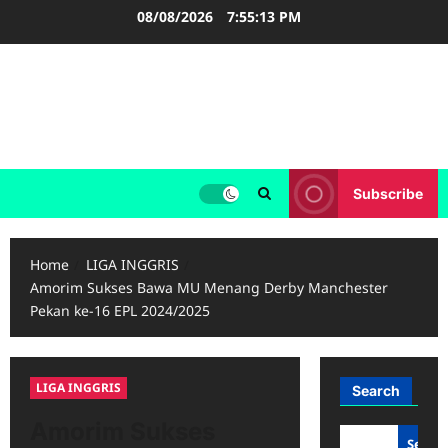
Skip
08/08/2026
7:55:14 PM
to
content
FOOTBALL BOOTS
SEPAK BOLA
Subscribe
Home
LIGA INGGRIS
Amorim Sukses Bawa MU Menang Derby Manchester
Pekan ke-16 EPL 2024/2025
LIGA INGGRIS
Search
Amorim Sukses
Searc