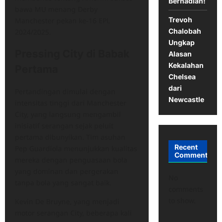
Berhadiah!
bawa MU menang Derby
Trevoh
Manchester pekan ke-16 EPL
Chalobah
2024/2025.
Ungkap
Pressing City di Babak
Alasan
Kekalahan
Pertama
Chelsea
dari
Pertandingan dimulai dengan
Newcastle
intensitas tinggi dari Manchester
City, yang langsung mengambil
inisiatif serangan sejak peluit
pertama dibunyikan. Tim asuhan
Recent
Pep Guardiola menunjukkan kualitas
Comments
mereka dengan penguasaan bola
yang dominan dan pergerakan
No
tanpa bola yang sangat baik.
comments
to show.
Kevin De Bruyne, yang menjadi
motor serangan City, beberapa kali