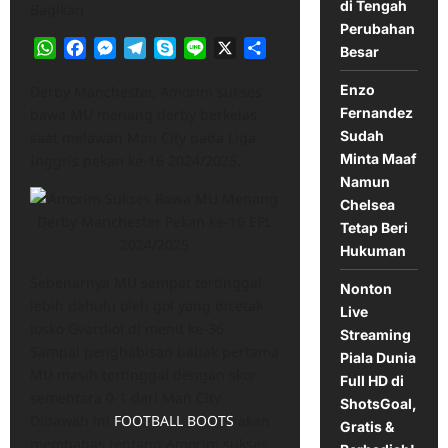
di Tengah
Bagikan
Perubahan
WhatsApp
Facebook
Messenger
Telegram
Skype
Line
X
Share
Besar
Enzo
Derby Manchester, Amorim sukses
Fernandez
bawa MU menang derby berkelas
Sudah
saat melawan Man City pada Liga
Minta Maaf
Inggris pekan ke-16 2024/2025.
Namun
Chelsea
Tetap Beri
Hukuman
Sebenarnya MU sempat tertinggal
Nonton
lebih dahulu oleh gol yang dicetak
Live
Josko Gvardiol di menit ke-36.
Streaming
Sampai penghabisan babak pertama
Piala Dunia
MU masih tertinggal dengan skor
Full HD di
sementara 0-1 dari Man City.
ShotsGoal,
Dibawah ini
FOOTBALL BOOTS
akan
Gratis &
membahas tentang Amorim sukses