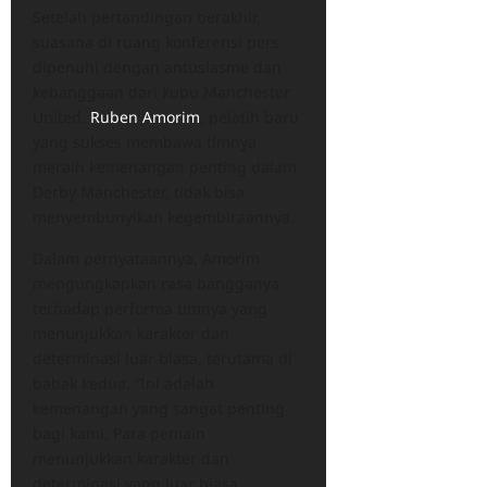
Setelah pertandingan berakhir,
suasana di ruang konferensi pers
dipenuhi dengan antusiasme dan
kebanggaan dari kubu Manchester
United.
Ruben Amorim
, pelatih baru
yang sukses membawa timnya
meraih kemenangan penting dalam
Derby Manchester, tidak bisa
menyembunyikan kegembiraannya.
Dalam pernyataannya, Amorim
mengungkapkan rasa bangganya
terhadap performa timnya yang
menunjukkan karakter dan
determinasi luar biasa, terutama di
babak kedua. “Ini adalah
kemenangan yang sangat penting
bagi kami. Para pemain
menunjukkan karakter dan
determinasi yang luar biasa,