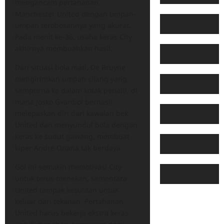
mengancam pertahanan
Manchester United dengan umpan-
umpan terobosannya yang akurat.
Pada menit ke-36, usaha keras City
akhirnya membuahkan hasil.
Dari situasi bola mati, De Bruyne
mengirimkan umpan silang yang
sempurna ke dalam kotak penalti, di
mana Josko Gvardiol berhasil
melepaskan diri dari kawalan bek
United dan menyundul bola dengan
keras ke sudut gawang, membuat
kiper Andre Onana tak berdaya.
Gol ini semakin memotivasi City
untuk terus menekan, sementara
United tampak kesulitan untuk
keluar dari tekanan. Pertahanan
United harus bekerja ekstra keras