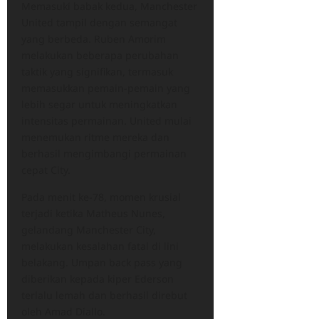
Memasuki babak kedua, Manchester
United tampil dengan semangat
yang berbeda. Ruben Amorim
melakukan beberapa perubahan
taktik yang signifikan, termasuk
memasukkan pemain-pemain yang
lebih segar untuk meningkatkan
intensitas permainan. United mulai
menemukan ritme mereka dan
berhasil mengimbangi permainan
cepat City.
Pada menit ke-78, momen krusial
terjadi ketika Matheus Nunes,
gelandang Manchester City,
melakukan kesalahan fatal di lini
belakang. Umpan back pass yang
diberikan kepada kiper Ederson
terlalu lemah dan berhasil direbut
oleh Amad Diallo.