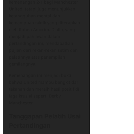
kemenangan 2-1 bagi Manchester
United, tetapi juga menunjukkan
ketangguhan mental dan
kemampuan taktik yang diterapkan
oleh Ruben Amorim. Diallo, yang
menjadi pahlawan dalam
pertandingan ini, mendapatkan
pujian dari rekan-rekan setim dan
pelatihnya atas penampilan
gemilangnya.
Kemenangan ini menjadi bukti
bahwa United mampu bangkit dari
tekanan dan meraih hasil positif di
laga krusial seperti Derby
Manchester.
Tanggapan Pelatih Usai
Pertandingan