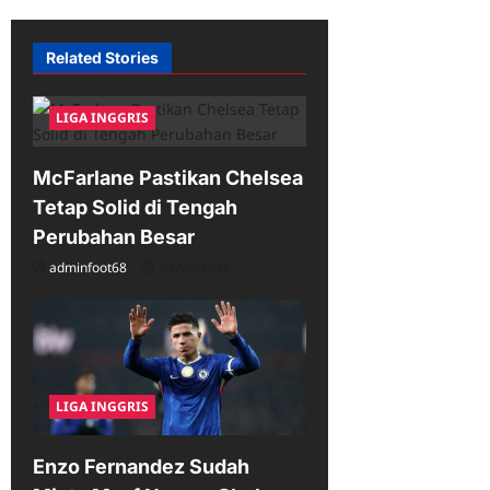
v
Related Stories
i
g
LIGA INGGRIS
a
t
McFarlane Pastikan Chelsea
i
Tetap Solid di Tengah
o
Perubahan Besar
n
adminfoot68
04/25/2026
LIGA INGGRIS
Enzo Fernandez Sudah