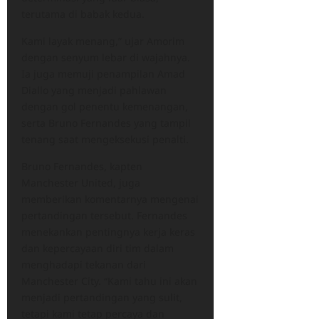
terutama di babak kedua.
Kami layak menang,” ujar Amorim
dengan senyum lebar di wajahnya.
Ia juga memuji penampilan Amad
Diallo yang menjadi pahlawan
dengan gol penentu kemenangan,
serta Bruno Fernandes yang tampil
tenang saat mengeksekusi penalti.
Bruno Fernandes, kapten
Manchester United, juga
memberikan komentarnya mengenai
pertandingan tersebut. Fernandes
menekankan pentingnya kerja keras
dan kepercayaan diri tim dalam
menghadapi tekanan dari
Manchester City. “Kami tahu ini akan
menjadi pertandingan yang sulit,
tetapi kami tetap percaya dan