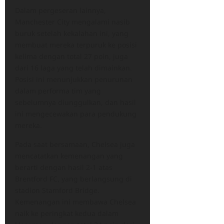
Dalam pergeseran lainnya,
Manchester City mengalami nasib
buruk setelah kekalahan ini, yang
membuat mereka terpuruk ke posisi
kelima dengan total 27 poin, juga
dari 16 laga yang telah dimainkan.
Posisi ini menunjukkan penurunan
dalam performa tim yang
sebelumnya diunggulkan, dan hasil
ini mengecewakan para pendukung
mereka.
Pada saat bersamaan, Chelsea juga
mencatatkan kemenangan yang
berarti dengan hasil 2-1 atas
Brentford FC, yang berlangsung di
stadion Stamford Bridge.
Kemenangan ini membawa Chelsea
naik ke peringkat kedua dalam