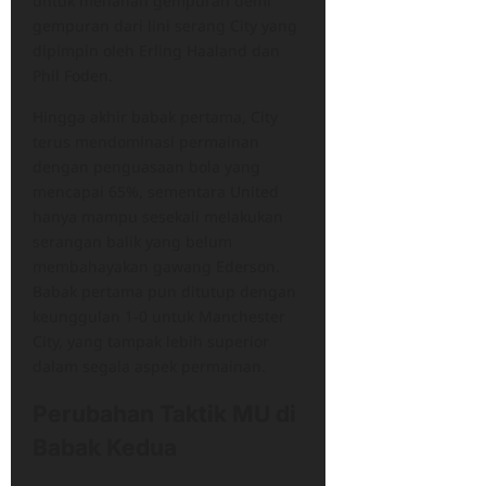
untuk menahan gempuran demi
gempuran dari lini serang City yang
dipimpin oleh Erling Haaland dan
Phil Foden.
Hingga akhir babak pertama, City
terus mendominasi permainan
dengan penguasaan bola yang
mencapai 65%, sementara United
hanya mampu sesekali melakukan
serangan balik yang belum
membahayakan gawang Ederson.
Babak pertama pun ditutup dengan
keunggulan 1-0 untuk Manchester
City, yang tampak lebih superior
dalam segala aspek permainan.
Perubahan Taktik MU di
Babak Kedua