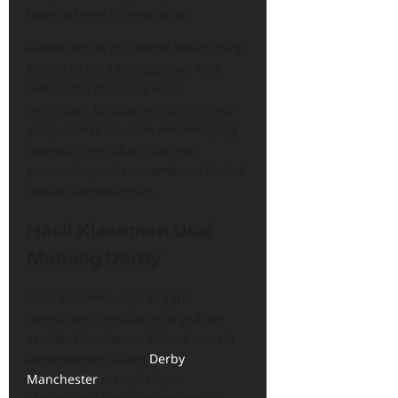
bekerja keras hingga akhir.
Kemenangan ini sangat berarti bagi
kami dan para penggemar,” kata
Fernandes dengan penuh
semangat. Ia juga memuji strategi
yang diterapkan oleh Amorim yang
mampu mengubah jalannya
pertandingan dan membawa United
meraih kemenangan.
Hasil Klasemen Usai
Menang Derby
Hasil klasemen Liga Inggris
mengalami perubahan signifikan
setelah Manchester United meraih
kemenangan dalam
Derby
Manchester
menghadapi