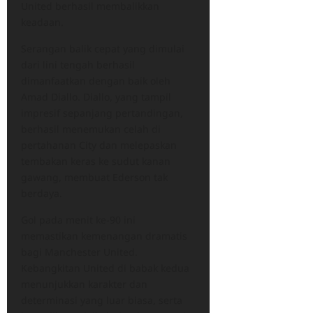
United berhasil membalikkan
keadaan.
Serangan balik cepat yang dimulai
dari lini tengah berhasil
dimanfaatkan dengan baik oleh
Amad Diallo. Diallo, yang tampil
impresif sepanjang pertandingan,
berhasil menemukan celah di
pertahanan City dan melepaskan
tembakan keras ke sudut kanan
gawang, membuat Ederson tak
berdaya.
Gol pada menit ke-90 ini
memastikan kemenangan dramatis
bagi Manchester United.
Kebangkitan United di babak kedua
menunjukkan karakter dan
determinasi yang luar biasa, serta