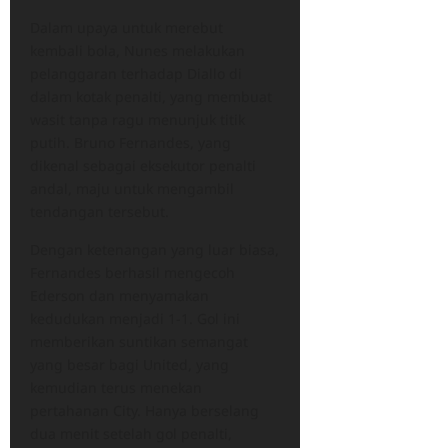
Dalam upaya untuk merebut
kembali bola, Nunes melakukan
pelanggaran terhadap Diallo di
dalam kotak penalti, yang membuat
wasit tanpa ragu menunjuk titik
putih. Bruno Fernandes, yang
dikenal sebagai eksekutor penalti
andal, maju untuk mengambil
tendangan tersebut.
Dengan ketenangan yang luar biasa,
Fernandes berhasil mengecoh
Ederson dan menyamakan
kedudukan menjadi 1-1. Gol ini
memberikan suntikan semangat
yang besar bagi United, yang
kemudian terus menekan
pertahanan City. Hanya berselang
dua menit setelah gol penalti,