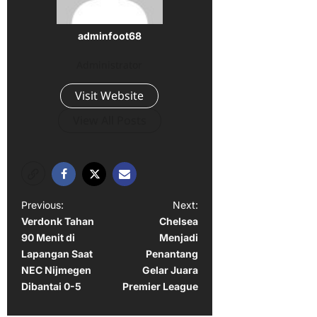
adminfoot68
Administrator
Visit Website
View All Posts
P
Previous:
Next:
Verdonk Tahan
Chelsea
o
90 Menit di
Menjadi
s
Lapangan Saat
Penantang
t
NEC Nijmegen
Gelar Juara
Dibantai 0-5
Premier League
n
a