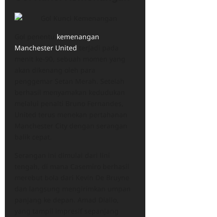
Gol penentu
kemenangan
Manchester United
terjadi pada
menit ke-90, sebuah momen yang
akan dikenang oleh para
penggemar Setan Merah. Setelah
berhasil menyamakan kedudukan
melalui penalti Bruno Fernandes,
United terus menekan pertahanan
Manchester City dengan serangan
balik cepat.
Serangan ini dimulai dari lini
tengah, di mana Casemiro berhasil
merebut bola dari Kevin De Bruyne
dan langsung mengirimkan umpan
panjang ke depan. Amad Diallo,
yang tampil impresif sepanjang