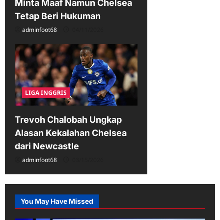
Minta Maaf Namun Chelsea
Tetap Beri Hukuman
adminfoot68
04/11/2026
LIGA INGGRIS
Trevoh Chalobah Ungkap
Alasan Kekalahan Chelsea
dari Newcastle
adminfoot68
03/15/2026
You May Have Missed