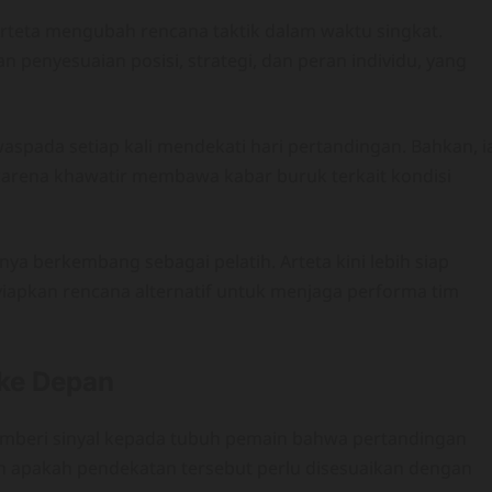
eta mengubah rencana taktik dalam waktu singkat.
 penyesuaian posisi, strategi, dan peran individu, yang
aspada setiap kali mendekati hari pertandingan. Bahkan, i
karena khawatir membawa kabar buruk terkait kondisi
nya berkembang sebagai pelatih. Arteta kini lebih siap
iapkan rencana alternatif untuk menjaga performa tim
ke Depan
memberi sinyal kepada tubuh pemain bahwa pertandingan
n apakah pendekatan tersebut perlu disesuaikan dengan