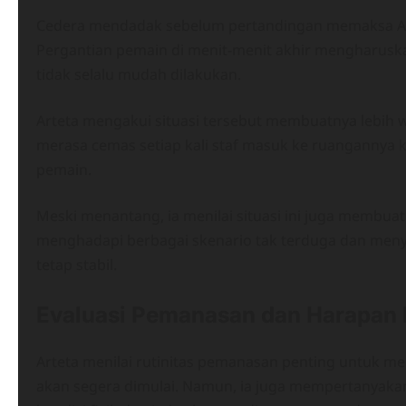
Cedera mendadak sebelum pertandingan memaksa Art
Pergantian pemain di menit-menit akhir mengharuskan
tidak selalu mudah dilakukan.
Arteta mengakui situasi tersebut membuatnya lebih w
merasa cemas setiap kali staf masuk ke ruangannya 
pemain.
Meski menantang, ia menilai situasi ini juga membuat
menghadapi berbagai skenario tak terduga dan meny
tetap stabil.
Evaluasi Pemanasan dan Harapan 
Arteta menilai rutinitas pemanasan penting untuk 
akan segera dimulai. Namun, ia juga mempertanyaka