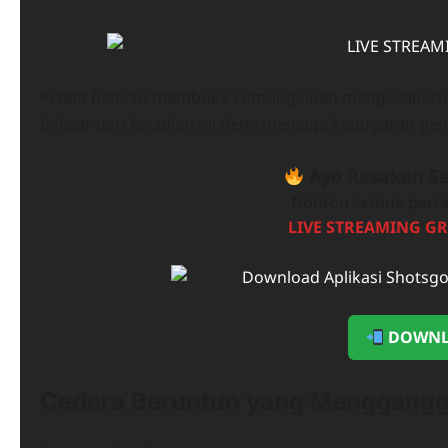
Arteta bahkan membuka kemungkinan mengevaluasi tr
belajar dari kejadian ini demi menjaga kebugaran p
Ayo Rasakan Se
Nonton semua perta
LIVE STREAMING GR
DOWNL
Cedera Beruntun yang Menggangg