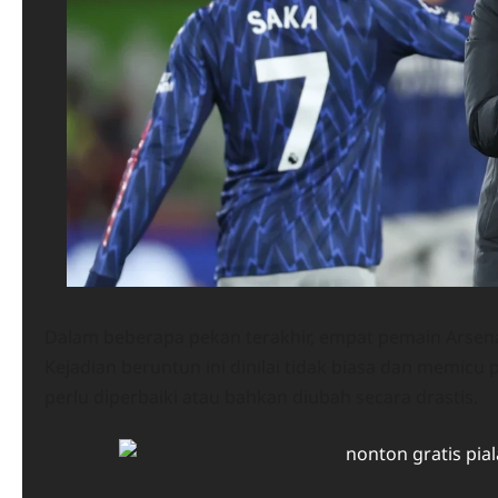
Dalam beberapa pekan terakhir, empat pemain Arsen
Kejadian beruntun ini dinilai tidak biasa dan memi
perlu diperbaiki atau bahkan diubah secara drastis.