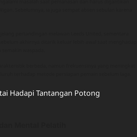
mengalami masalah saat pemanasan dan harus digantikan
 Wigan. Sebelumnya, ia juga sempat absen sebulan karena
jelang pertandingan melawan Leeds United, sementara
sebelum akhirnya ditarik keluar lebih awal saat menghadap
ih semakin waspada.
arakteristik berbeda, namun frekuensinya yang meningkat
eluruh terhadap metode persiapan pemain sebelum laga.
ai Hadapi Tantangan Potong
dan Mental Pelatih