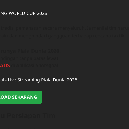
adisi pemanasan secara menyeluruh. Ia menilai tim haru
emain dan menghindari gangguan terhadap rencana taktik.
runya Piala Dunia 2026!
ndingan tanpa batas lewat
ATIS
di
Aplikasi Shotsgoal
.
OAD SEKARANG
u Persiapan Tim