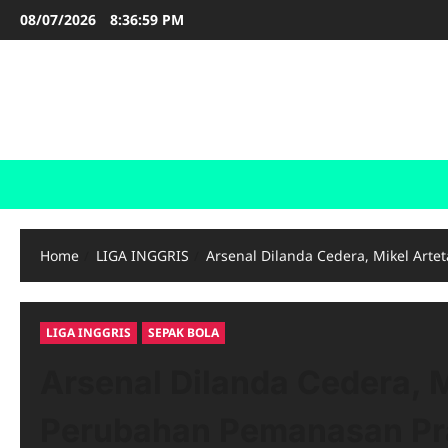
Skip
08/07/2026
8:37:01 PM
to
content
FOOTBALL BOOTS
SEPAK BOLA
Home
LIGA INGGRIS
Arsenal Dilanda Cedera, Mikel Art
LIGA INGGRIS
SEPAK BOLA
Arsenal Dilanda Cedera, 
Perubahan Pemanasan Pr