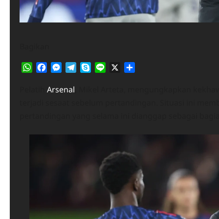
Bagikan
WhatsApp
Facebook
Messenger
Telegram
Skype
Line
X
Share
Pelatih
Arsenal
, Mikel Arteta, mengungkapkan kekha
terjadi sesaat sebelum pertandingan. Situasi ini mem
pertandingan yang selama ini dianggap sebagai bagia