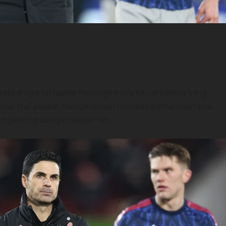
watirannya terhadap meningkatnya kasus cedera yang
buat staf pelatih mengevaluasi rutinitas pemanasan pra-
n penting dari persiapan tim.