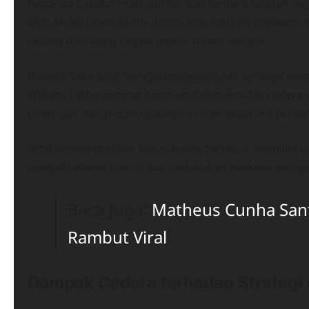
Riccardo Calafiori menjadi korban terbaru setelah 
oleh Myles Lewis-Skelly dalam laga Piala FA melawan
cedera otot yang terjadi dalam situasi serupa.
Bukayo Saka juga mengalami cedera tak terduga men
William Saliba sempat bermain dalam kondisi cedera 
Liverpool. Rangkaian kejadian ini membuat tim pelat
Arteta menyebutkan kasus-kasus tersebut memiliki k
menjadi alasan kuat untuk melakukan evaluasi meny
Baca Juga:
Matheus Cunha Sant
Rambut Viral
Dampak Cedera terhadap Strategi 