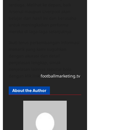
terduga. Melihat ke depan, baik
Arsenal maupun Liverpool akan
belajar dari hasil ini dan berusaha
untuk meningkatkan performa
mereka di laga-laga selanjutnya.
Ikuti terus perkembangan informasi
menarik yang kami suguhkan
dengan akurasi dan detail
penjelasan lengkap, simak
penjelasan lainnya seputar bola
dengan klik link
footballmarketing.tv
.
About the Author