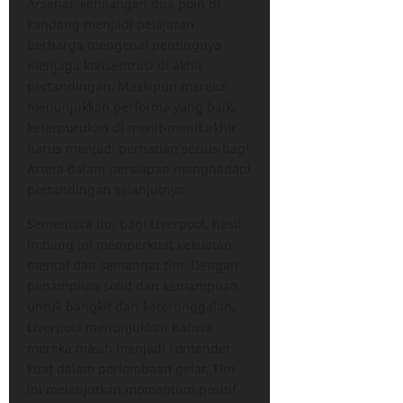
Arsenal, kehilangan dua poin di
kandang menjadi pelajaran
berharga mengenai pentingnya
menjaga konsentrasi di akhir
pertandingan. Meskipun mereka
menunjukkan performa yang baik,
keterpurukan di menit-menit akhir
harus menjadi perhatian serius bagi
Arteta dalam persiapan menghadapi
pertandingan selanjutnya.
Sementara itu, bagi Liverpool, hasil
imbang ini memperkuat kekuatan
mental dan semangat tim. Dengan
penampilan solid dan kemampuan
untuk bangkit dari ketertinggalan,
Liverpool menunjukkan bahwa
mereka masih menjadi kontender
kuat dalam perlombaan gelar. Tim
ini melanjutkan momentum positif