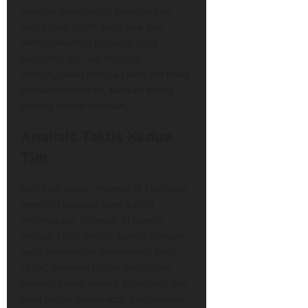
mampu mengambil keuntungan
dari setiap celah yang ada dan
menjadikannya peluang yang
berujung gol. Gol ini juga
menunjukkan betapa Liverpool tidak
pernah menyerah, bahkan ketika
berada dalam tekanan.
Analisis Taktis Kedua
Tim
Dari segi taktis, Arsenal vs Liverpool
memiliki strategi yang saling
melengkapi. Arsenal, di bawah
arahan Mikel Arteta, tampil dengan
gaya permainan menyerang yang
cepat, memanfaatkan kecepatan
pemain sayap seperti Martinelli dan
Saka untuk menerobos pertahanan