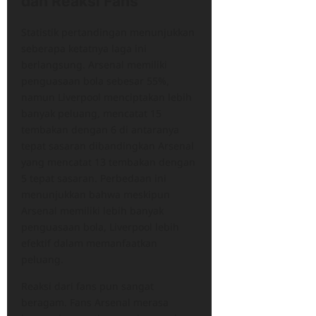
dan Reaksi Fans
Statistik pertandingan menunjukkan
seberapa ketatnya laga ini
berlangsung. Arsenal memiliki
penguasaan bola sebesar 55%,
namun Liverpool menciptakan lebih
banyak peluang, mencatat 15
tembakan dengan 6 di antaranya
tepat sasaran dibandingkan Arsenal
yang mencatat 13 tembakan dengan
5 tepat sasaran. Perbedaan ini
menunjukkan bahwa meskipun
Arsenal memiliki lebih banyak
penguasaan bola, Liverpool lebih
efektif dalam memanfaatkan
peluang.
Reaksi dari fans pun sangat
beragam. Fans Arsenal merasa