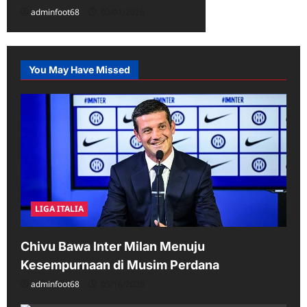
adminfoot68
03/01/2026
You May Have Missed
LIGA ITALIA
Chivu Bawa Inter Milan Menuju
Kesempurnaan di Musim Perdana
adminfoot68
05/16/2026