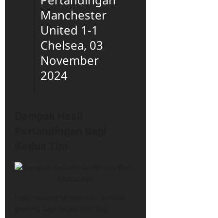
Manchester
United 1-1
Chelsea, 03
November
2024
Dampak Hasil
Pertandingan Bagi
Kedua Tim
Hasil imbang ini memiliki dampak
penting bagi kedua tim. Bagi