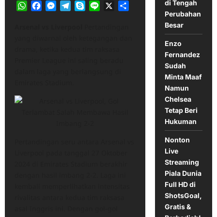
di Tengah
WhatsApp
Facebook
Messenger
Telegram
Skype
Line
X
Share
Perubahan
Besar
Arsenal vs Liverpool
Pertandingan
yang diwarnai oleh ketegangan dan
Enzo
drama, ketika kedua tim raksasa
Fernandez
Premier League ini saling beradu
Sudah
dalam laga yang berlangsung di
Minta Maaf
Emirates Stadium.
Namun
Chelsea
Tetap Beri
Hukuman
Nonton
Pertandingan seru antara Arsenal vs
Live
Liverpool pada tanggal 27 Oktober
Streaming
2024 di Emirates Stadium berakhir
Piala Dunia
dengan hasil imbang 2-2. Laga ini
Full HD di
kembali memperlihatkan intensitas
ShotsGoal,
rivalitas antara kedua tim raksasa
Gratis &
asal Inggris ini. Dengan gol-gol