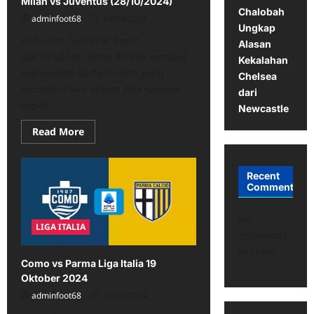
Milan vs Juventus (28/10/2024)
Chalobah
adminfoot68
10/28/2024
Ungkap
Pada dini hari WIB, Senin
Alasan
(28/10/2024), Derby d’Italia kembali
Kekalahan
menyajikan pertarungan yang
Chelsea
mendebarkan antara dua raksasa
dari
sepak...
Newcastle
Read
Read More
more
about
Duel
Sengit
Recent
di
Comments
Derby
d’Italia:
Inter
No
Milan
LIGA ITALIA
vs
comments
Juventus
(28/10/2024)
to show.
Como vs Parma Liga Italia 19
Oktober 2024
adminfoot68
10/28/2024