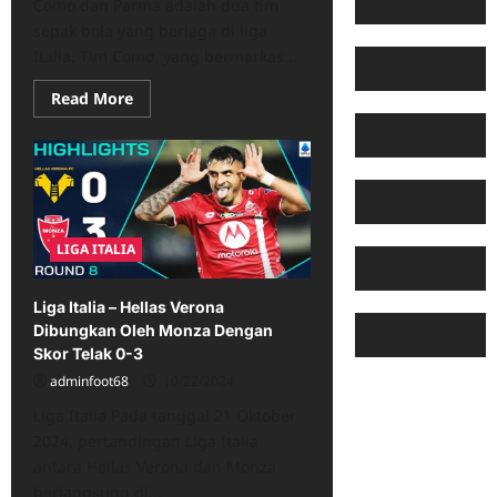
Como dan Parma adalah dua tim
sepak bola yang berlaga di liga
Italia. Tim Como, yang bermarkas...
Read
Read More
more
about
Como
vs
Parma
Liga
Italia
19
Oktober
LIGA ITALIA
2024
Liga Italia – Hellas Verona
Dibungkan Oleh Monza Dengan
Skor Telak 0-3
adminfoot68
10/22/2024
Liga Italia Pada tanggal 21 Oktober
2024, pertandingan Liga Italia
antara Hellas Verona dan Monza
berlangsung di...