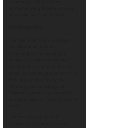
menemukan kembali ritme
permainan yang dapat membawa
mereka ke jalur kemenangan.
Kesimpulan
​Dominasi total yang ditunjukkan
oleh Fiorentina dengan
memenangkan pertandingan
melawan AS Roma dengan skor 5-1
adalah momen yang penuh makna
dalam perjalanan Serie A musim ini.​
Pertandingan ini tidak hanya
mengungkapkan keunggulan
Fiorentina, tetapi juga menyoroti
berbagai masalah yang dihadapi AS
Roma.
Dominasi Kemenangan ini
mengukuhkan status Fiorentina