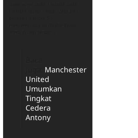
gawangnya sendiri setelah salah
mengantisipasi umpan. Skor pun
berubah menjadi 5-1,
mencerminkan ketidakberdayaan
Roma di laga tersebut.
Baca
Juga:
Manchester
United
Umumkan
Tingkat
Cedera
Antony