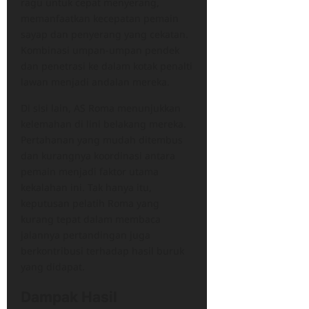
ragu untuk cepat menyerang,
memanfaatkan kecepatan pemain
sayap dan penyerang yang cekatan.
Kombinasi umpan-umpan pendek
dan penetrasi ke dalam kotak penalti
lawan menjadi andalan mereka.
Di sisi lain, AS Roma menunjukkan
kelemahan di lini belakang mereka.
Pertahanan yang mudah ditembus
dan kurangnya koordinasi antara
pemain menjadi faktor utama
kekalahan ini. Tak hanya itu,
keputusan pelatih Roma yang
kurang tepat dalam membaca
jalannya pertandingan juga
berkontribusi terhadap hasil buruk
yang didapat.
Dampak Hasil