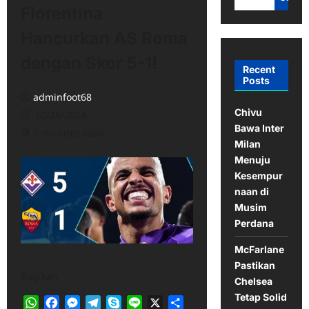
Fiorentina
Hancurkan AS Roma
dengan Skor 5-1!
Recent
Posts
adminfoot68
Chivu
10/28/2024
Bawa Inter
5 minutes read
Milan
Menuju
Kesempur
naan di
Musim
Perdana
McFarlane
Pastikan
Bagikan
Chelsea
Tetap Solid
WhatsApp
Facebook
Messenger
Telegram
Skype
Line
X
Share