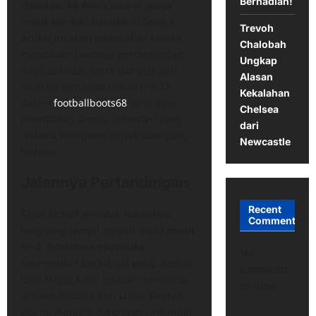
Berhadiah!
dihadapi AS Roma dalam upaya
untuk kembali bangkit di Serie A.
Trevoh
Artikel ini akan membahas secara
Chalobah
mendalam jalannya pertandingan,
Ungkap
analisis taktis, serta dampak dari
Alasan
hasil ini terhadap kedua tim. Di
Kekalahan
dalam
footballboots68
kami akan
Chelsea
membahas semua informasi yang
dari
terbaru mengenai sepak bola yang
Newcastle
terbaru.
Jalannya Pertandingan
Recent
Sejak kickoff dimulai, Fiorentina
Comments
langsung tampil agresif. Pada menit
ke-9, Fiorentina membuka
No
keunggulan berkat gol yang dicetak
comments
oleh Moise Kean setelah menerima
to show.
umpan matang dari Lucas Beltran.
Gol ini menjadi dorongan semangat