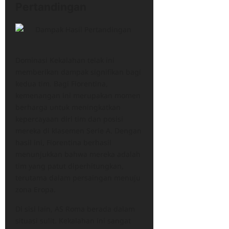
Pertandingan
Dominasi Kekalahan telak ini
memberikan dampak signifikan bagi
kedua tim. Bagi Fiorentina,
kemenangan ini merupakan momen
berharga untuk meningkatkan
kepercayaan diri tim dan posisi
mereka di klasemen Serie A. Dengan
hasil ini, Fiorentina berhasil
menunjukkan bahwa mereka adalah
tim yang patut diperhitungkan,
terutama dalam persaingan menuju
zona Eropa.
Di sisi lain, AS Roma berada dalam
situasi sulit. Kekalahan ini sangat