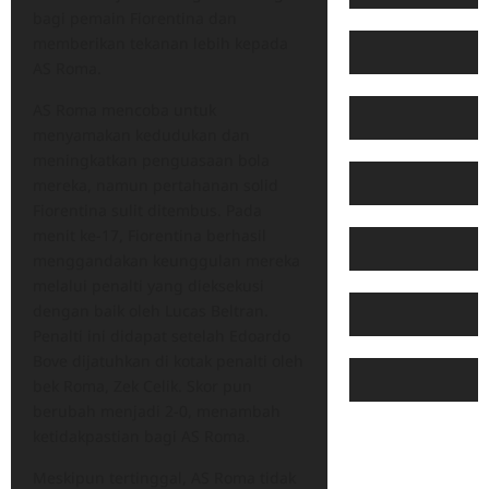
bagi pemain Fiorentina dan
memberikan tekanan lebih kepada
AS Roma.
AS Roma mencoba untuk
menyamakan kedudukan dan
meningkatkan penguasaan bola
mereka, namun pertahanan solid
Fiorentina sulit ditembus. Pada
menit ke-17, Fiorentina berhasil
menggandakan keunggulan mereka
melalui penalti yang dieksekusi
dengan baik oleh Lucas Beltran.
Penalti ini didapat setelah Edoardo
Bove dijatuhkan di kotak penalti oleh
bek Roma, Zek Celik. Skor pun
berubah menjadi 2-0, menambah
ketidakpastian bagi AS Roma.
Meskipun tertinggal, AS Roma tidak