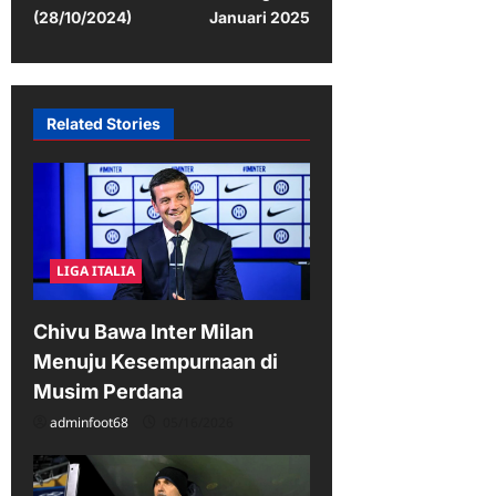
(28/10/2024)
Januari 2025
n
a
v
Related Stories
i
g
a
t
i
LIGA ITALIA
o
Chivu Bawa Inter Milan
n
Menuju Kesempurnaan di
Musim Perdana
adminfoot68
05/16/2026