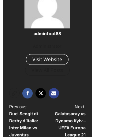
adminfoot68
Administrator
Visit Website
View All Posts
P
Previous:
Next:
Duel Sengit di
Galatasaray vs
o
Derby d’Italia:
Dynamo Kyiv –
s
Inter Milan vs
UEFA Europa
t
Juventus
League 21