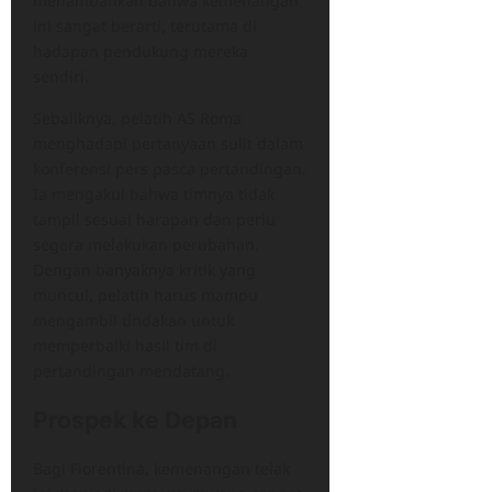
menambahkan bahwa kemenangan
ini sangat berarti, terutama di
hadapan pendukung mereka
sendiri.
Sebaliknya, pelatih AS Roma
menghadapi pertanyaan sulit dalam
konferensi pers pasca pertandingan.
Ia mengakui bahwa timnya tidak
tampil sesuai harapan dan perlu
segera melakukan perubahan.
Dengan banyaknya kritik yang
muncul, pelatih harus mampu
mengambil tindakan untuk
memperbaiki hasil tim di
pertandingan mendatang.
Prospek ke Depan
Bagi Fiorentina, kemenangan telak