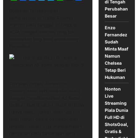
di Tengah
Perubahan
Dominasi Pertandingan
Besar
berlangsung di Stadio Artemio
Franchi pada tanggal 27 Oktober
Enzo
2024, menjadi momen yang tak
Fernandez
terlupakan bagi para pendukung
Sudah
Fiorentina.
Minta Maaf
Namun
Chelsea
Tetap Beri
Hukuman
Tim tuan rumah, Fiorentina,
Nonton
menunjukkan performa luar biasa
Live
dengan menghancurkan AS Roma
Streaming
dengan skor telak 5-1. Hasil ini tidak
Piala Dunia
hanya menunjukkan dominasi tim
Full HD di
tuan rumah dalam pertandingan
ShotsGoal,
tersebut, tetapi juga mempertajam
Gratis &
perhatian pada tantangan yang