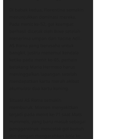
Di babak kedua, Fiorentina semakin
menunjukkan dominasi mereka.
Pada menit ke-52, gol keempat
berhasil dicetak oleh Bove setelah
menerima umpan dari Yacine Adli.
AS Roma yang berusaha untuk
bangkit, justru menemui kendala
ketika pada menit ke-65, pemain
belakang Mario Hermoso harus
meninggalkan lapangan setelah
mendapatkan kartu merah akibat
akumulasi dua kartu kuning.
Situasi AS Roma semakin
memburuk. Momen menyakitkan
terjadi pada menit ke-71 saat Mats
Hummels, yang baru masuk sebagai
penggantinya, mencetak gol bunuh
diri dengan mengarahkan bola ke