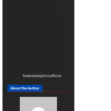
sebagai tim yang patut
diperhitungkan di kompetisi,
sementara AS Roma harus
menghadapi kenyataan pahit dan
mencari cara untuk bangkit dari
keterpurukan. Dengan banyaknya
pertandingan yang masih tersisa,
baik Fiorentina maupun AS Roma
harus dapat memanfaatkan
momentum untuk mencapai target
masing-masing di akhir musim.
Simak informasi terupdate seputar
sepak bola terbaru secara lengkap
hanya di
footballdolphinsofficial.
About the Author