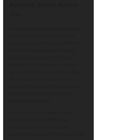
Analisis Taktis Kedua
Tim
Fiorentina berhasil menunjukkan
dominasi taktis yang luar biasa
sepanjang pertandingan. Pelatih
Fiorentina menerapkan strategi
bermain yang agresif, dengan
menekan lini pertahanan Roma
sejak awal. Pemain-pemain seperti
Moise Kean dan Lucas Beltran
berperan sebagai motor serangan,
mampu menciptakan peluang-
peluang berbahaya.
Salah satu kunci keberhasilan
Fiorentina adalah efektivitas
serangan balik mereka. Saat
mendapatkan bola, Fiorentina tidak