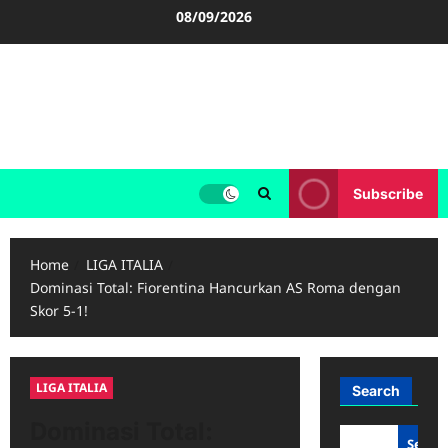
Skip
08/09/2026
to
content
FOOTBALL BOOTS
SEPAK BOLA
Subscribe
Home
LIGA ITALIA
Dominasi Total: Fiorentina Hancurkan AS Roma dengan
Skor 5-1!
LIGA ITALIA
Search
Dominasi Total:
Searc