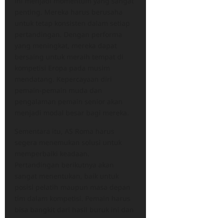
ini menjadi momentum yang sangat
penting. Mereka harus berusaha
untuk tetap konsisten dalam setiap
pertandingan. Dengan performa
yang meningkat, mereka dapat
bersaing untuk meraih tempat di
kompetisi Eropa pada musim
mendatang. Kepercayaan diri
pemain-pemain muda dan
pengalaman pemain senior akan
menjadi modal besar bagi mereka.
Sementara itu, AS Roma harus
segera menemukan solusi untuk
memperbaiki keadaan.
Pertandingan berikutnya akan
sangat menentukan, baik untuk
posisi pelatih maupun masa depan
tim dalam kompetisi. Pemain harus
bisa bangkit dari hasil buruk ini dan