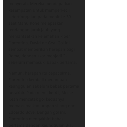
menyerah. Mereka mendapatkan
kesempatan untuk memperkecil
ketertinggalan pada menit ke-39
saat Manu Kone melepaskan
tendangan jarak jauh yang
memanfaatkan kelemahan kiper
Fiorentina, David de Gea. Gol ini
sempat memberikan harapan bagi
Roma, dengan skor menjadi 2-1
sebelum memasuki babak pertama.
Namun, harapan itu cepat sirna.
Fiorentina kembali menambah
keunggulan sebelum babak pertama
berakhir. Pada menit ke-41, Moise
Kean mencetak gol keduanya,
memaksimalkan umpan silang dari
Edoardo Bove. Dengan gol ini,
Fiorentina mengakhiri babak
pertama dengan keunggulan 3-1.