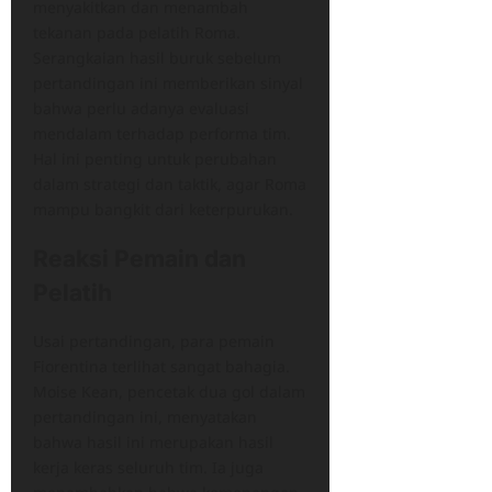
menyakitkan dan menambah
tekanan pada pelatih Roma.
Serangkaian hasil buruk sebelum
pertandingan ini memberikan sinyal
bahwa perlu adanya evaluasi
mendalam terhadap performa tim.
Hal ini penting untuk perubahan
dalam strategi dan taktik, agar Roma
mampu bangkit dari keterpurukan.
Reaksi Pemain dan
Pelatih
Usai pertandingan, para pemain
Fiorentina terlihat sangat bahagia.
Moise Kean, pencetak dua gol dalam
pertandingan ini, menyatakan
bahwa hasil ini merupakan hasil
kerja keras seluruh tim. Ia juga