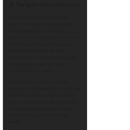
di Tengah Inkonsistensi
Sebelum laga melawan Napoli,
Juventus menjalani periode yang
tidak sepenuhnya konsisten.
Kekalahan tipis dari Cagliari sempat
menimbulkan tanda tanya besar
terkait stabilitas tim. Namun
kemenangan atas Benfica menjadi
sinyal bahwa Juventus masih
memiliki mental juara.
Pertandingan melawan Napoli
menjadi pembuktian lanjutan bahwa
Juventus mampu bangkit dengan
cepat. Meski diterpa badai cedera,
tim asuhan Massimiliano Allegri
tetap mampu tampil solid dan
efektif.