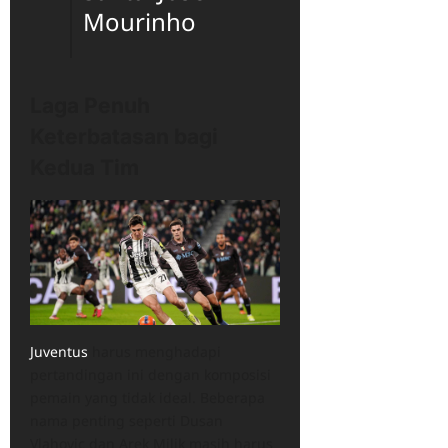
Mourinho
Laga Penuh
Keterbatasan bagi
Kedua Tim
Juventus
harus menghadapi
pertandingan ini dengan komposisi
pemain yang tidak ideal. Beberapa
nama penting seperti Dusan
Vlahovic dan Arek Milik masih harus