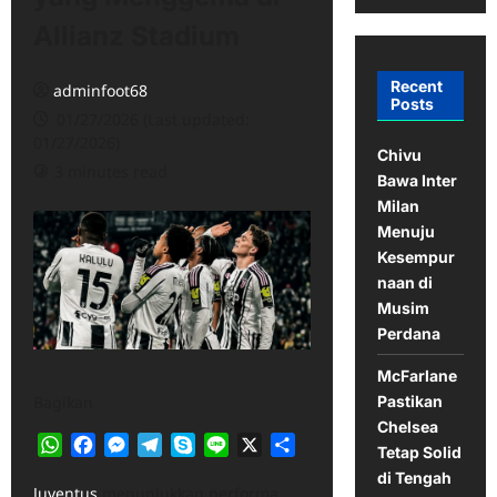
Allianz Stadium
Recent
adminfoot68
Posts
01/27/2026 (Last updated:
01/27/2026)
Chivu
3 minutes read
Bawa Inter
Milan
Menuju
Kesempur
naan di
Musim
Perdana
McFarlane
Pastikan
Bagikan
Chelsea
WhatsApp
Facebook
Messenger
Telegram
Skype
Line
X
Share
Tetap Solid
di Tengah
Juventus
menunjukkan performa