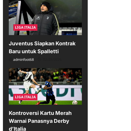
LIGA ITALIA
Juventus Siapkan Kontrak
Baru untuk Spalletti
adminfoot68
02/28/2026
LIGA ITALIA
Kontroversi Kartu Merah
Warnai Panasnya Derby
d’Italia