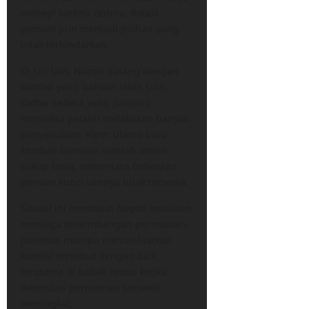
menepi karena cedera. Rotasi
pemain pun menjadi pilihan yang
tidak terhindarkan.
Di sisi lain, Napoli datang dengan
kondisi yang bahkan lebih sulit.
Daftar cedera yang panjang
memaksa pelatih melakukan banyak
penyesuaian. Kiper utama baru
kembali bermain setelah absen
cukup lama, sementara beberapa
pemain kunci lainnya tidak tersedia.
Situasi ini membuat Napoli kesulitan
menjaga keseimbangan permainan.
Juventus mampu memanfaatkan
kondisi tersebut dengan baik,
terutama di babak kedua ketika
intensitas permainan semakin
meningkat.