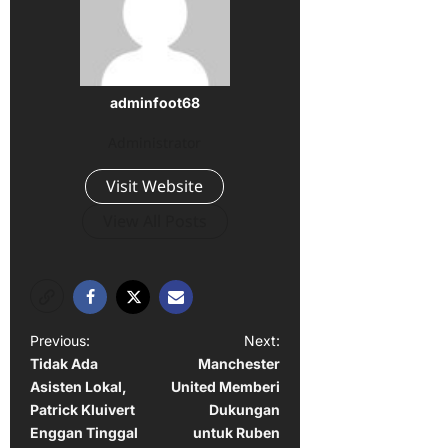
adminfoot68
Administrator
Visit Website
View All Posts
P
Previous:
Next:
Tidak Ada
Manchester
o
Asisten Lokal,
United Memberi
s
Patrick Kluivert
Dukungan
t
Enggan Tinggal
untuk Ruben