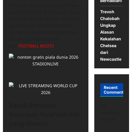
Berhadiah!
Maresca, mengingat posisi mereka
yang kini berada di peringkat empat
Trevoh
klasemen dengan 66 poin. Dibawah
Chalobah
ini anda akan melihat informasi
Ungkap
mengenai sepak bola menarik hari
Alasan
ini yang telah dirangkum
Kekalahan
oleh
FOOTBALL BOOTS
.
Chelsea
dari
Newcastle
Recent
Comments
Babak Pertama:
No
comments
Serangan Awal dan Gol
to show.
yang Dianulir