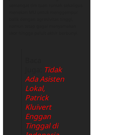
semangat tim tuan rumah sekaligus
menekan MU untuk menggempur
balik dengan agresivitas tinggi,
namun tetap gagal menyamakan
skor hingga peluit akhir berbunyi.
Baca
Juga:
Tidak
Ada Asisten
Lokal,
Patrick
Kluivert
Enggan
Tinggal di
Indonesia