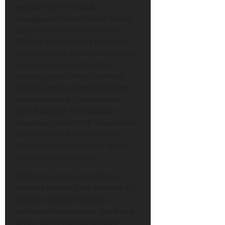
sempat nyaris membuka
keunggulan melalui Mason Mount,
yang sebelumnya memperkuat
Chelsea, namun usaha itu belum
menemui hasil. Momentum berbalik
ketika Chelsea mendapatkan
peluang penalti akibat jatuhnya
Tyrique George di kotak terlarang
pada menit ke-61, namun wasit
Chris Kavanagh membatalkan
keputusan setelah VAR menyatakan
tidak ada kontak cukup berarti.
“Keputusan yang sulit tapi tepat,”
puji analis pertandingan.
Gol kemenangan bagi Chelsea
akhirnya tercipta pada menit ke-71
melalui sundulan Cucurella
memanfaatkan crossing dari Reece
James. Gol ini membangkitkan