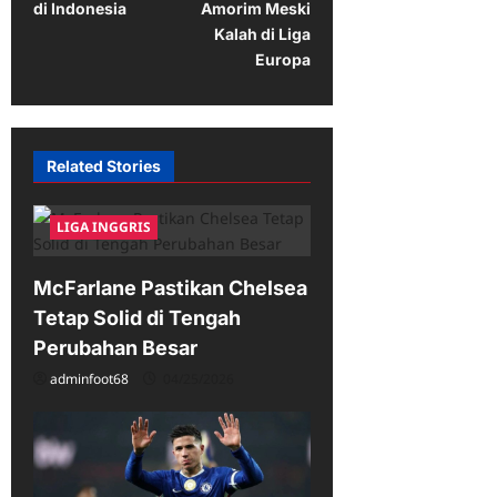
di Indonesia
Amorim Meski
n
Kalah di Liga
a
Europa
v
i
g
Related Stories
a
t
LIGA INGGRIS
i
McFarlane Pastikan Chelsea
o
Tetap Solid di Tengah
n
Perubahan Besar
adminfoot68
04/25/2026