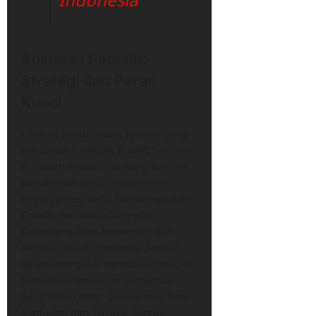
Susunan Pemain:
Strategi dan Peran
Kunci
Chelsea menurunkan formasi yang
cukup solid dengan Robert Sanchez
di bawah mistar, didukung barisan
pertahanan yang tangguh diisi
Reece James, Tosin Adarabioyo, Levi
Colwill, dan Marc Cucurella.
Gelandang Enzo Fernandez dan
Moises Caicedo berperan penting
dalam mengatur permainan tengah.
Sementara serangan bertumpu
pada Pedro Neto, Cole Palmer, Noni
Madueke, dan Tyrique George.