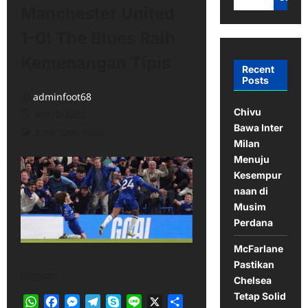
Manchester United
1-0! The Blues Raih
Kemenangan Tipis
Recent
Posts
adminfoot68
Chivu
05/17/2025
Bawa Inter
3 minutes read
Milan
Menuju
Kesempur
naan di
Musim
Perdana
McFarlane
Pastikan
Bagikan
Chelsea
Tetap Solid
WhatsApp
Facebook
Messenger
Telegram
Skype
Line
X
Share