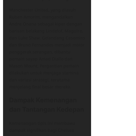
Manchester United, yang diasuh
Ruben Amorim, mengandalkan
Andre Onana sebagai kiper dengan
barisan belakang Lindelof, Maguire,
dan Luke Shaw. Gelandang Casemiro
dan Bruno Fernandes menjadi motor
penggerak serangan, dibantu
pemain sayap Amad Diallo dan
Mason Mount. Pergantian pemain
dilakukan untuk menjaga stamina
dan variasi strategi, terutama
menjelang final besar mereka.
Dampak Kemenangan
dan Tantangan Kedepan
Kemenangan tipis ini membawa
dampak signifikan bagi Chelsea