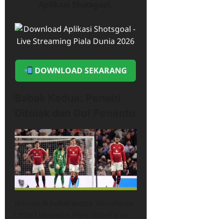
Aplikasi Shotsgoal
.
DOWNLOAD SEKARANG
Babak Kedua: Penalti
Ditolak dan Gol Penentu
Memasuki babak kedua, Manchester
United berusaha lebih ofensif dan