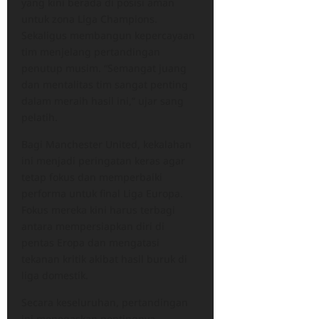
yang kini berada di posisi aman
untuk zona Liga Champions.
Sekaligus membangun kepercayaan
tim menjelang pertandingan
penutup musim. “Semangat juang
dan mentalitas tim sangat penting
dalam meraih hasil ini,” ujar sang
pelatih.
Bagi Manchester United, kekalahan
ini menjadi peringatan keras agar
tetap fokus dan memperbaiki
performa untuk final Liga Europa.
Fokus mereka kini harus terbagi
antara mempersiapkan diri di
pentas Eropa dan mengatasi
tekanan kritik akibat hasil buruk di
liga domestik.
Secara keseluruhan, pertandingan
ini menegaskan pentingnya