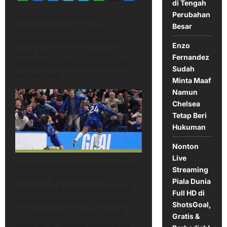
di Tengah
Perubahan
Chelsea berhasil meraih
Besar
kemenangan tipis 1-0 atas
Manchester United dalam laga
Enzo
pekan ke-37 Premier League
Fernandez
2024/2025 di Villa Park pada Sabtu
Sudah
dini hari WIB.
Minta Maaf
Namun
Chelsea
Tetap Beri
Hukuman
Nonton
Live
Setelah pertandingan berjalan keras
Streaming
dan ketat, gol tunggal Marc
Piala Dunia
Cucurella di babak kedua menjadi
Full HD di
penentu kemenangan The Blues.
ShotsGoal,
“Kemenangan ini sangat krusial
Gratis &
untuk kami,” ungkap pelatih Enzo