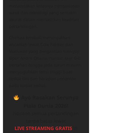
menandakan ketatnya pengawasan
wasit dan teknologi yang semakin
akurat dalam memastikan keadilan
pertandingan.
Chelsea kembali menunjukkan
ancaman lewat Cole Palmer dan
Madueke yang bergantian menguji
kiper Andre Onana, namun skor 0-0
bertahan hingga jeda turun minum,
menyuguhkan tensi tinggi buat
kedua tim dan harapan penonton
pada babak kedua.
Ayo Rasakan Serunya
Piala Dunia 2026!
Nonton semua pertandingan
tanpa batas lewat
LIVE STREAMING GRATIS
di