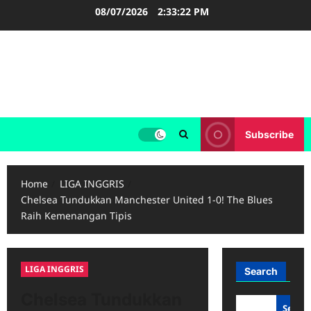
Skip
08/07/2026
2:33:23 PM
to
content
FOOTBALL BOOTS
SEPAK BOLA
Subscribe
Home
LIGA INGGRIS
Chelsea Tundukkan Manchester United 1-0! The Blues
Raih Kemenangan Tipis
LIGA INGGRIS
Search
Chelsea Tundukkan
Searc