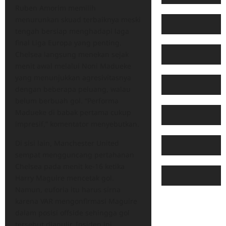
Ruben Amorim memilih
menurunkan skuad terbaiknya meski
tengah bersiap menghadapi laga
final Liga Europa yang penting.
Chelsea langsung menekan sejak
menit awal melalui Noni Madueke
yang menunjukkan agresivitasnya
dengan beberapa peluang, walau
belum berbuah gol. “Performa
Madueke di babak pertama cukup
impresif,” komentator menyebutkan.
Di sisi lain, Manchester United
sempat mengguncang pertahanan
Chelsea pada menit ke-16 ketika
Harry Maguire mencetak gol.
Namun, euforia itu harus sirna
karena VAR mengonfirmasi Maguire
dalam posisi offside sehingga gol
tersebut dianulir. Insiden ini