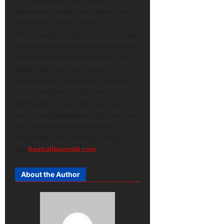
konsentrasi, keputusan wasit, dan
efektivitas peluang yang
dimanfaatkan. Sebuah pertandingan
yang tak hanya menarik tapi penuh
drama sampai menit terakhir. “Ini
adalah pertandingan yang
menunjukkan jiwa besar Chelsea,”
tutup pengamat sepak bola.
Manfaatkan juga waktu luang anda
untuk mengeksplorasi lebih banyak
lagi tentang berita sepak bola
terupdate lainnya hanya dengan
klik
footballboots68.com
.
About the Author