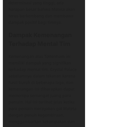
determinasi yang tinggi, ada
harapan besar bahwa Mateta akan
terus berkembang dan membawa
dampak positif bagi timnya.
Dampak Kemenangan
Terhadap Mental Tim
Kemenangan atas Tottenham ini
memiliki dampak yang signifikan
terhadap mental tim. Crystal Palace
sebelumnya dalam tekanan karena
hasil buruk di beberapa laga, dan
kemenangan ini diharapkan dapat
memompa semangat juang para
pemain. Hal ini terlihat jelas ketika
para pemain merayakan gol Mateta
dengan penuh kegembiraan,
menggambarkan kekompakan dan