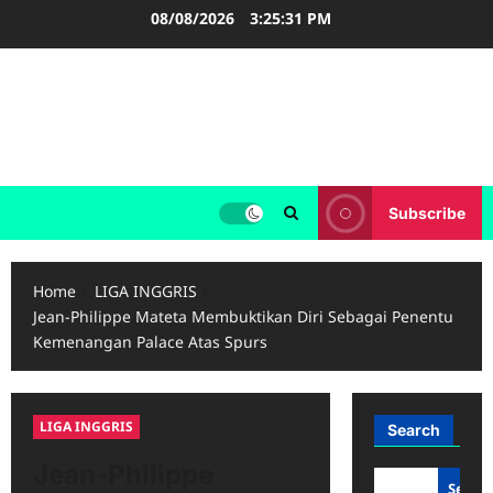
Skip
08/08/2026
3:25:32 PM
to
content
FOOTBALL BOOTS
SEPAK BOLA
Subscribe
Home
LIGA INGGRIS
Jean-Philippe Mateta Membuktikan Diri Sebagai Penentu
Kemenangan Palace Atas Spurs
LIGA INGGRIS
Search
Jean-Philippe
Searc