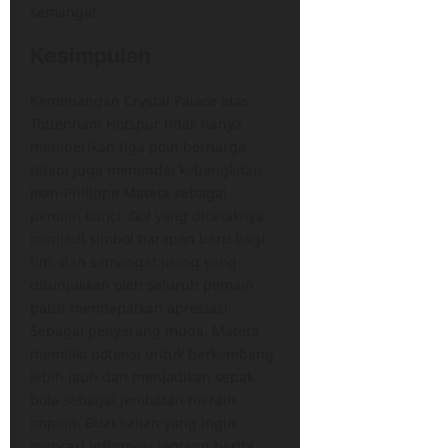
semangat.
Kesimpulan
​Kemenangan Crystal Palace atas
Tottenham Hotspur tidak hanya
memberikan tiga poin berharga
tetapi juga menandai kebangkitan
Jean-Philippe Mateta sebagai
pemain kunci.​ Gol yang dicetaknya
menjadi simbol harapan baru bagi
tim, dan semangat juang yang
ditunjukkan oleh seluruh pemain
patut mendapatkan apresiasi.
Sebagai penyerang muda, Mateta
memiliki potensi untuk berkembang
lebih jauh dan menjadikan sepak
bola sebagai jembatan meraih
impian. Buat kalian yang ingin
mencari informasi tentang berita