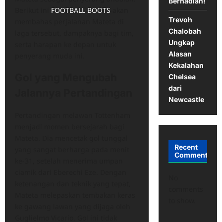
Berhadiah!
Berikut ini
FOOTBALL BOOTS
akan
Trevoh
membahas perjalanan Mateta di
Chalobah
laga tersebut, dampaknya bagi tim,
Ungkap
serta harapan ke depan untuk
Alasan
penyerang muda ini.
Kekalahan
Gol yang Mengubah
Chelsea
dari
Jalannya Pertandingan
Newcastle
Pertandingan melawan Tottenham
menjadi momen bersejarah bagi
Mateta. Dia mencetak gol tunggal
Recent
yang sangat berharga pada menit
Comments
ke-31, setelah menerima umpan
ciamik dari Eberechi Eze. Dengan
No
ketenangan dan teknik yang tepat,
comments
Mateta melepaskan tembakan keras
to show.
ke gawang lawan yang dijaga oleh
Guglielmo Vicario. Gol ini tidak