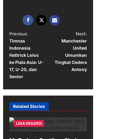
P
Previous:
Next:
Timnas
Manchester
o
Indonesia
United
s
Hattrick Lolos
Umumkan
t
ke Piala Asia: U-
Tingkat Cedera
17, U-20, dan
Antony
n
Senior
a
v
i
Related Stories
g
a
LIGA INGGRIS
t