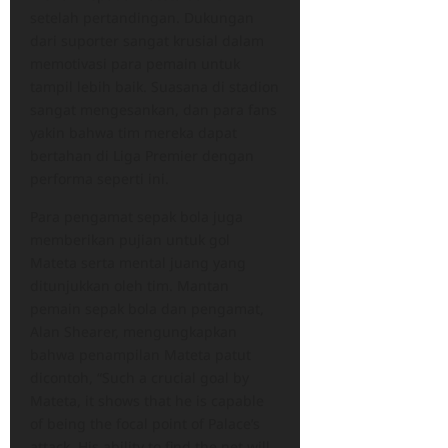
setelah pertandingan. Dukungan
dari suporter sangat krusial dalam
memotivasi para pemain untuk
tampil lebih baik. Suasana di stadion
sangat mengesankan, dan para fans
yakin bahwa tim mereka dapat
bertahan di Liga Premier dengan
performa seperti ini.
Para pengamat sepak bola juga
memberikan pujian untuk gol
Mateta serta mental juang yang
ditunjukkan oleh tim. Mantan
pemain sepak bola dan pengamat,
Alan Shearer, mengungkapkan
bahwa penampilan Mateta patut
dicontoh, “Such a crucial goal by
Mateta, it shows that he is capable
of being the focal point of Palace’s
attack. His ability to find the net will