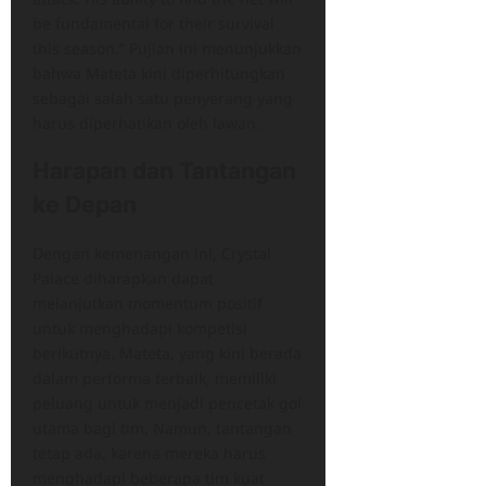
be fundamental for their survival
this season.” Pujian ini menunjukkan
bahwa Mateta kini diperhitungkan
sebagai salah satu penyerang yang
harus diperhatikan oleh lawan.
Harapan dan Tantangan
ke Depan
Dengan kemenangan ini, Crystal
Palace diharapkan dapat
melanjutkan momentum positif
untuk menghadapi kompetisi
berikutnya. Mateta, yang kini berada
dalam performa terbaik, memiliki
peluang untuk menjadi pencetak gol
utama bagi tim. Namun, tantangan
tetap ada, karena mereka harus
menghadapi beberapa tim kuat