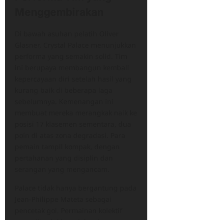
Menggembirakan
Di bawah asuhan pelatih Oliver
Glasner, Crystal Palace menunjukkan
performa yang semakin solid. Tim
ini berupaya membangun kembali
kepercayaan diri setelah hasil yang
kurang baik di beberapa laga
sebelumnya. Kemenangan ini
membuat mereka merangkak naik ke
posisi 17 klasemen sementara, dua
poin di atas zona degradasi. Para
pemain tampil kompak, dengan
pertahanan yang disiplin dan
serangan yang mengancam.
Palace tidak hanya bergantung pada
Jean-Philippe Mateta sebagai
pencetak gol. Permainan kolektif