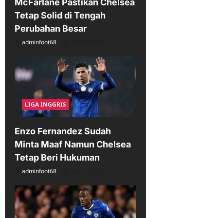
i
McFarlane Pastikan Chelsea
Tetap Solid di Tengah
o
Perubahan Besar
n
adminfoot68
04/25/2026
LIGA INGGRIS
Enzo Fernandez Sudah
Minta Maaf Namun Chelsea
Tetap Beri Hukuman
adminfoot68
04/11/2026