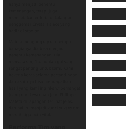
hanya menjadi penentu
kemenangan, tetapi juga
menciptakan euforia di kalangan
penggemar Crystal Palace yang
hadir di stadion.
Mateta mengungkapkan betapa
bahagianya dia bisa menjadi
penentu kemenangan. Dia
menyatakan, “Itu adalah gol yang
sangat penting untuk kami. Kami
bekerja keras selama pertandingan
dan akhirnya bisa mendapatkan
hasil yang kami inginkan.” Semangat
juang dan keyakinan Jean-Philippe
Mateta di lapangan terlihat jelas,
dan hal ini menjadi kunci sukses tim
meraih tiga poin vital.
Performa Tim yang