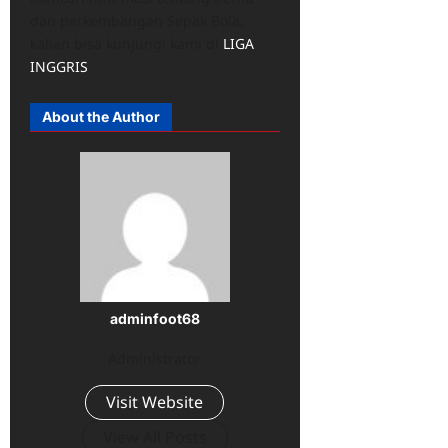
dan perkembangan Sepak Bola,
kalian bisa kunjungi kami di
LIGA
INGGRIS
.
About the Author
adminfoot68
Administrator
Visit Website
View All Posts