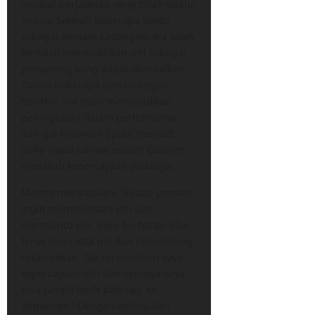
melalui perjalanan yang tidak selalu
mulus. Setelah beberapa waktu
sebagai pemain cadangan, dia telah
berhasil membuktikan diri sebagai
penyerang yang dapat diandalkan.
Dalam beberapa pertandingan
terakhir, dia telah menunjukkan
peningkatan dalam performanya,
dan gol melawan Spurs menjadi
bukti nyata bahwa pelatih Glasner
menaruh kepercayaan padanya.
Mateta menyatakan, “Setiap pemain
ingin membuktikan diri dan
membantu tim. Saya berharap bisa
terus mencetak gol dan mendukung
rekan-rekan. Gol ini memberi saya
kepercayaan diri dan semoga saya
bisa tampil lebih baik lagi ke
depannya.” Dengan ambisi dan