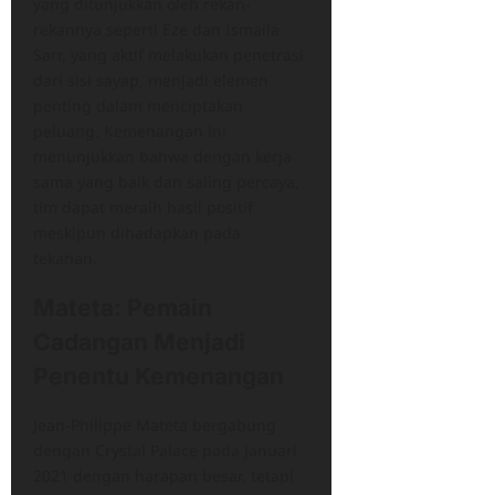
yang ditunjukkan oleh rekan-
rekannya seperti Eze dan Ismaila
Sarr, yang aktif melakukan penetrasi
dari sisi sayap, menjadi elemen
penting dalam menciptakan
peluang. Kemenangan ini
menunjukkan bahwa dengan kerja
sama yang baik dan saling percaya,
tim dapat meraih hasil positif
meskipun dihadapkan pada
tekanan.
Mateta: Pemain
Cadangan Menjadi
Penentu Kemenangan
Jean-Philippe Mateta bergabung
dengan Crystal Palace pada Januari
2021 dengan harapan besar, tetapi