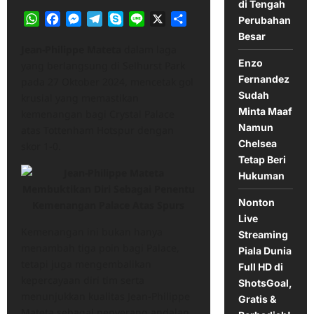
di Tengah
WhatsApp
Facebook
Messenger
Telegram
Skype
Line
X
Share
Perubahan
Besar
Jean-Philippe Mateta
dalam laga
Enzo
yang berlangsung di Selhurst Park
Fernandez
pada 27 Oktober 2024, mencetak gol
Sudah
krusial yang memastikan
Minta Maaf
kemenangan bagi Crystal Palace
Namun
atas Tottenham Hotspur dengan
Chelsea
skor 1-0.
Tetap Beri
Hukuman
Nonton
Live
Kemenangan ini bukan hanya
Streaming
menambah tiga poin bagi Palace,
Piala Dunia
tetapi juga mengembalikan
Full HD di
kepercayaan diri tim serta
ShotsGoal,
menunjukkan kualitas Jean-Philippe
Gratis &
Mateta sebagai penyerang andalan.