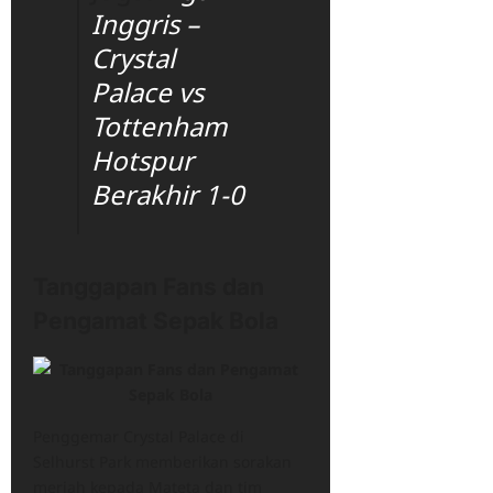
Inggris –
Crystal
Palace vs
Tottenham
Hotspur
Berakhir 1-0
Tanggapan Fans dan
Pengamat Sepak Bola
Penggemar Crystal Palace di
Selhurst Park memberikan sorakan
meriah kepada Mateta dan tim