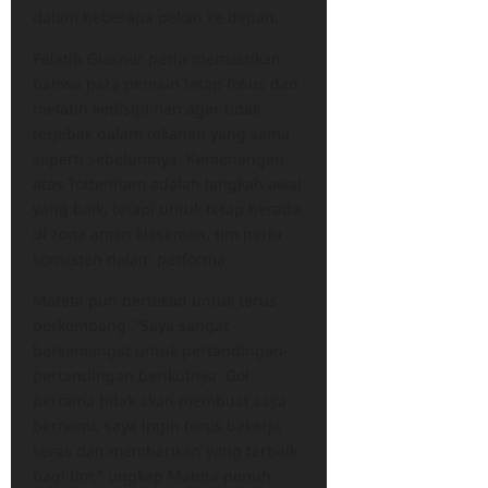
dalam beberapa pekan ke depan.
Pelatih Glasner perlu memastikan
bahwa para pemain tetap fokus dan
melatih kedisiplinan agar tidak
terjebak dalam tekanan yang sama
seperti sebelumnya. Kemenangan
atas Tottenham adalah langkah awal
yang baik, tetapi untuk tetap berada
di zona aman klasemen, tim perlu
konsisten dalam performa.
Mateta pun bertekad untuk terus
berkembang. “Saya sangat
bersemangat untuk pertandingan-
pertandingan berikutnya. Gol
pertama tidak akan membuat saya
berhenti; saya ingin terus bekerja
keras dan memberikan yang terbaik
bagi tim,” ungkap Mateta penuh