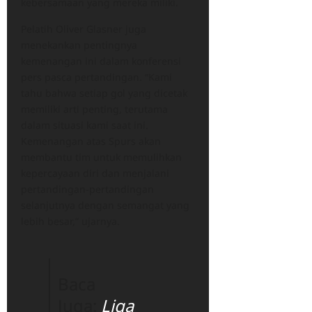
kebersamaan yang mereka miliki.
Pelatih Oliver Glasner juga
menekankan pentingnya
kemenangan ini dalam konferensi
pers pasca pertandingan. “Kami
tahu bahwa setiap gol yang dicetak
memiliki arti penting, terutama
dalam situasi kami saat ini.
Kemenangan atas Spurs akan
membantu tim untuk memulihkan
kepercayaan diri dan menjalani
pertandingan-pertandingan
selanjutnya dengan semangat yang
lebih besar,” ujarnya.
Baca
Juga:
Liga