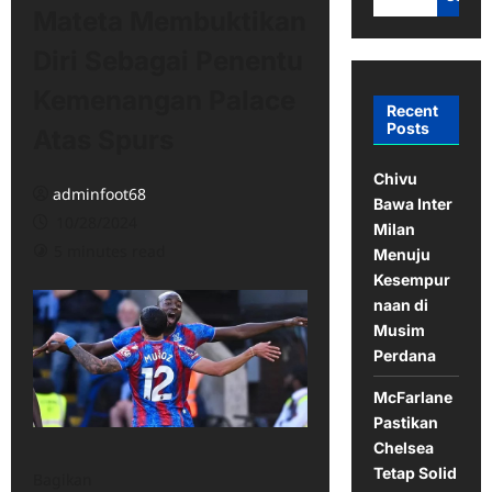
Mateta Membuktikan
Diri Sebagai Penentu
Kemenangan Palace
Recent
Posts
Atas Spurs
Chivu
adminfoot68
Bawa Inter
10/28/2024
Milan
5 minutes read
Menuju
Kesempur
naan di
Musim
Perdana
McFarlane
Pastikan
Chelsea
Tetap Solid
Bagikan