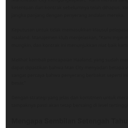
ketentuan dari kontrak sebelumnya telah dihapus. 
jangka panjang dengan penyerang andalan mereka.
​Keputusan untuk tidak memasukkan klausul pelepa
Haaland. Manajemen klub menjelaskan, “Kami ingin 
mungkin, dan kontrak ini menunjukkan niat baik kami
Melihat kembali pencapaian Haaland, yang sudah menc
dapat dipastikan bahwa Man City menyadari betapa 
sangat percaya bahwa penyerang berbakat seperti in
besar.”
Dengan strategi yang jelas dan komitmen untuk mera
tampaknya pasti akan tetap bersaing di level tertingg
Mengapa Sembilan Setengah Tahu