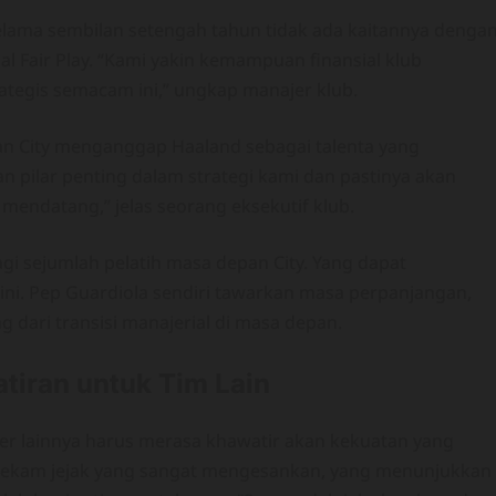
selama sembilan setengah tahun tidak ada kaitannya denga
 Fair Play. “Kami yakin kemampuan finansial klub
egis semacam ini,” ungkap manajer klub.
an City menganggap Haaland sebagai talenta yang
 pilar penting dalam strategi kami dan pastinya akan
endatang,” jelas seorang eksekutif klub.
agi sejumlah pelatih masa depan City. Yang dapat
ini. Pep Guardiola sendiri tawarkan masa perpanjangan,
 dari transisi manajerial di masa depan.
tiran untuk Tim Lain
mer lainnya harus merasa khawatir akan kekuatan yang
n rekam jejak yang sangat mengesankan, yang menunjukkan