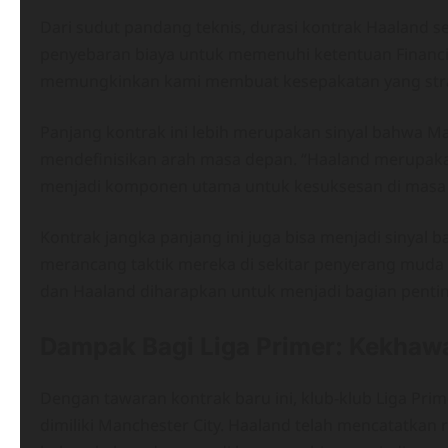
Dari sudut pandang teknis, durasi kontrak Haaland 
penyebaran biaya untuk memenuhi ketentuan Financial
memungkinkan kami membuat kesepakatan yang strat
Panjang kontrak ini lebih merupakan sinyal bahwa M
mendefinisikan arah masa depan. “Haaland merupakan
menjadi komponen utama untuk kesuksesan di masa m
Kontrak jangka panjang ini juga bisa menjadi sinyal b
merancang taktik mereka di sekitar penyerang muda 
dan Haaland diharapkan untuk menjadi bagian penting
Dampak Bagi Liga Primer: Kekhawa
Dengan tawaran kontrak baru ini, klub-klub Liga Pri
dimiliki Manchester City. Haaland telah mencatatka