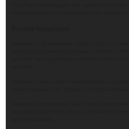
“Saya ingin menjadi bagian dari sejarah besar ini dan
menunjukkan bahwa ambisinya lebih dari sekadar m
Proses Negosiasi
Manchester City melakukan segala upaya untuk menye
berlangsung selama berbulan-bulan, melibatkan direktu
dari klub. “Kami sudah lama melakukan diskusi dan b
dari klub.
Keinginan Haaland untuk memperpanjang masa tingga
dalam kesepakatan ini. “Dia jelas mencintai kehidupan
Meskipun ada tekanan dari luar, dia tetap berkomitm
Ini adalah sinyal positif bagi para pendukung dan pem
dari liga sepakbola.