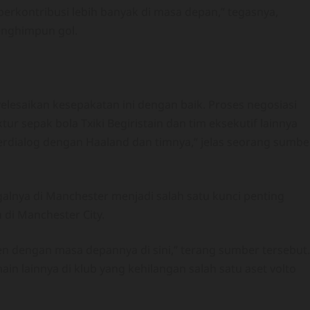
 berkontribusi lebih banyak di masa depan,” tegasnya,
enghimpun gol.
lesaikan kesepakatan ini dengan baik. Proses negosiasi
r sepak bola Txiki Begiristain dan tim eksekutif lainnya
erdialog dengan Haaland dan timnya,” jelas seorang sumbe
lnya di Manchester menjadi salah satu kunci penting
 di Manchester City.
en dengan masa depannya di sini,” terang sumber tersebut.
ain lainnya di klub yang kehilangan salah satu aset volto