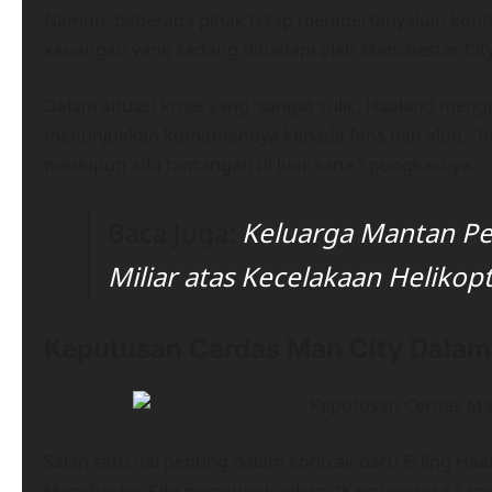
Namun, beberapa pihak tetap mempertanyakan konte
keuangan yang sedang dihadapi oleh Manchester City
Dalam situasi krisis yang ‘sangat sulit’, Haaland m
menunjukkan komitmennya kepada fans dan klub. “In
meskipun ada tantangan di luar sana,” pungkasnya.
Baca Juga:
Keluarga Mantan Pem
Miliar atas Kecelakaan Helikop
Keputusan Cerdas Man City Dalam
Salah satu hal penting dalam kontrak baru Erling Haa
Manchester City mengungkapkan, “Kami merasa sangat