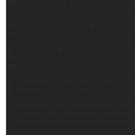
menandatangani kontrak baru yang diperpanjang den
“Ini adalah momen luar biasa bagi saya dan klub,” u
Juni 2022, Haaland telah mencetak 111 gol dalam 126 
paling berbahaya di lapangan.
Dengan kesepakatan ini, Haaland akan bertahan di S
kontrak terpanjang yang pernah ada di Liga Primer Ing
saya merasa sangat terikat dengan klub ini,” tambahn
Kesepakatan ini juga menggantikan spekulasi yang 
Real Madrid, sekaligus mengakhiri ragam rumor yang m
Haaland terlahir dalam keluarga yang memiliki keter
Alfie Haaland, adalah mantan pemain klub tersebut. 
Man City mengukuhkan rasa cinta dan komitmennya t