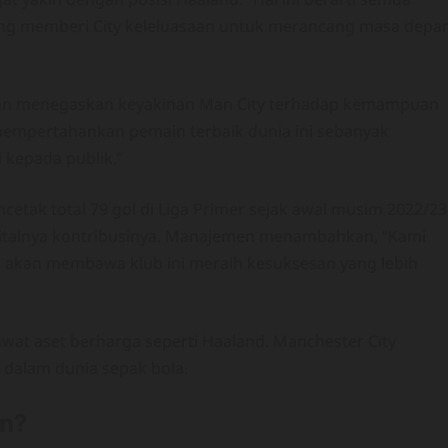
Yang memberi City keleluasaan untuk merancang masa depa
san menegaskan keyakinan Man City terhadap kemampuan
mempertahankan pemain terbaik dunia ini sebanyak
 kepada publik.”
etak total 79 gol di Liga Primer sejak awal musim 2022/23
vitalnya kontribusinya. Manajemen menambahkan, “Kami
i akan membawa klub ini meraih kesuksesan yang lebih
wat aset berharga seperti Haaland. Manchester City
i dalam dunia sepak bola.
n?