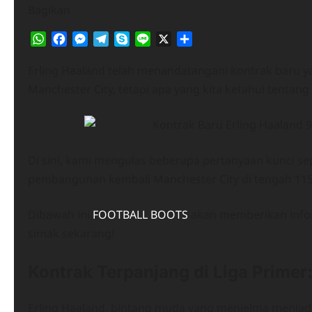
Bagikan
WhatsApp
Facebook
Messenger
Telegram
Skype
Line
X
Share
Erling Haaland telah menandatangani kontrak baru ya
Manchester City, tetapi apa yang kita ketahui tentan
Di sini, kami mengulas beberapa pertanyaan kunci se
pembangunan kembali Manchester City di tengah 11
Dibawah ini
FOOTBALL BOOTS
akan memberikan infor
simak sekarang!
Kontrak Terpanjang di Liga Primer
​Erling Haaland, bintang muda yang menjelma menjadi 