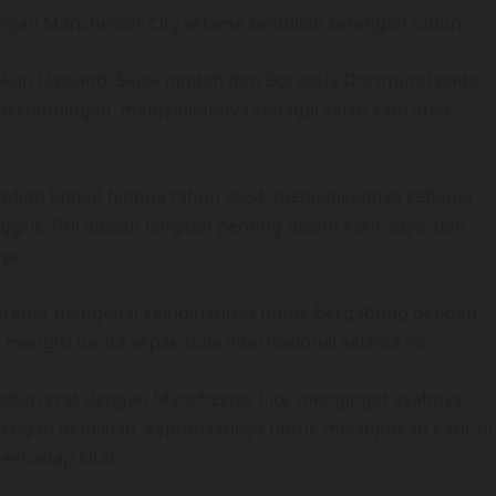
gan Manchester City selama sembilan setengah tahun.​
ngkap Haaland. Sejak pindah dari Borussia Dortmund pada
pertandingan, menjadikannya sebagai salah satu atlet
tadion Etihad hingga tahun 2034, menjadikannya sebagai
gris. “Ini adalah langkah penting dalam karir saya, dan
ya.
beredar mengenai keinginannya untuk bergabung dengan
engisi berita sepak bola internasional selama ini.
kaitan erat dengan Manchester City, mengingat ayahnya,
Dengan demikian, keputusannya untuk melanjutkan karir di
erhadap klub.