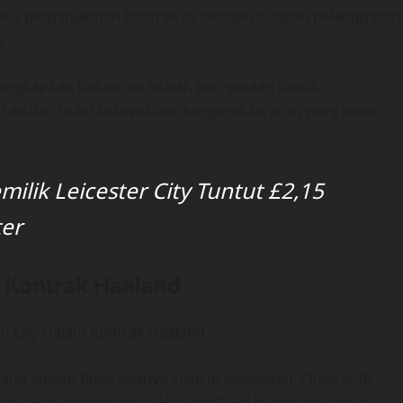
ks perpanjangan kontrak ini dengan dugaan pelanggaran
.
engungkapkan bahwa ini adalah pernyataan untuk
i adalah bukti bahwa kami bergerak ke arah yang benar
ilik Leicester City Tuntut £2,15
ter
 Kontrak Haaland
land adalah tidak adanya klausul pelepasan. Pihak klub
 yakin dengan posisi Haaland.” Hal ini berarti semua