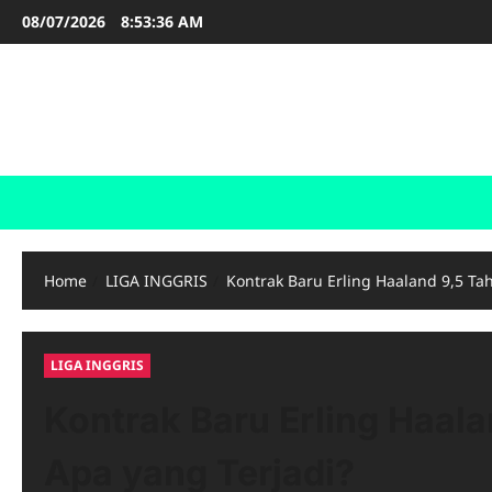
Skip
08/07/2026
8:53:37 AM
to
content
FOOTBALL BOOTS
SEPAK BOLA
Home
LIGA INGGRIS
Kontrak Baru Erling Haaland 9,5 Tah
LIGA INGGRIS
Kontrak Baru Erling Haala
Apa yang Terjadi?