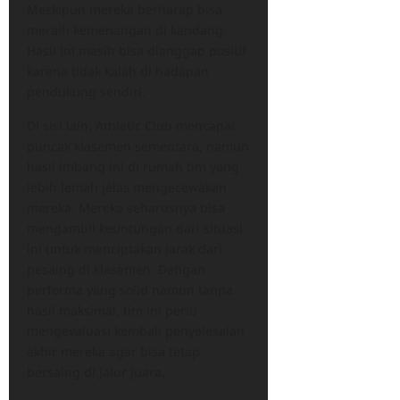
Meskipun mereka berharap bisa
meraih kemenangan di kandang.
Hasil ini masih bisa dianggap positif
karena tidak kalah di hadapan
pendukung sendiri.
Di sisi lain, Athletic Club mencapai
puncak klasemen sementara, namun
hasil imbang ini di rumah tim yang
lebih lemah jelas mengecewakan
mereka. Mereka seharusnya bisa
mengambil keuntungan dari situasi
ini untuk menciptakan jarak dari
pesaing di klasemen. Dengan
performa yang solid namun tanpa
hasil maksimal, tim ini perlu
mengevaluasi kembali penyelesaian
akhir mereka agar bisa tetap
bersaing di jalur juara.