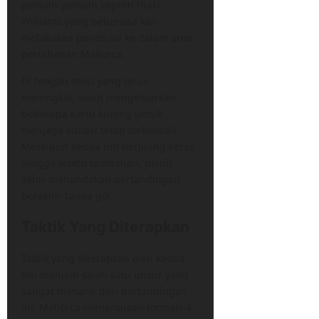
pemain-pemain seperti Iñaki
Williams yang beberapa kali
melakukan penetrasi ke dalam area
pertahanan Mallorca.
Di tengah tensi yang terus
meningkat, wasit mengeluarkan
beberapa kartu kuning untuk
menjaga situasi tetap terkendali.
Meskipun kedua tim berjuang keras
hingga waktu tambahan, peluit
akhir menandakan pertandingan
berakhir tanpa gol.
Taktik Yang Diterapkan
Taktik yang diterapkan oleh kedua
tim menjadi salah satu unsur yang
sangat menarik dari pertandingan
ini. Mallorca menerapkan formasi 4-