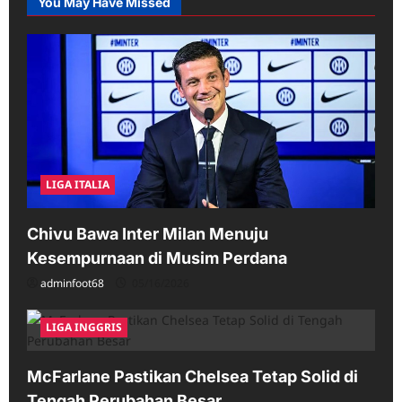
You May Have Missed
LIGA ITALIA
Chivu Bawa Inter Milan Menuju
Kesempurnaan di Musim Perdana
adminfoot68
05/16/2026
LIGA INGGRIS
McFarlane Pastikan Chelsea Tetap Solid di
Tengah Perubahan Besar