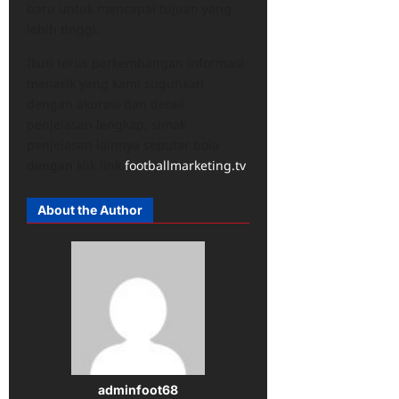
baru untuk mencapai tujuan yang
lebih tinggi.
Ikuti terus perkembangan informasi
menarik yang kami suguhkan
dengan akurasi dan detail
penjelasan lengkap, simak
penjelasan lainnya seputar bola
dengan klik link
footballmarketing.tv
.
About the Author
adminfoot68