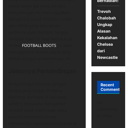
Berhadiah!
meski tanpa gol yang tercipta.
Trevoh
Pertandingan ini meninggalkan
Chalobah
banyak hal untuk dibahas, mulai
Ungkap
dari taktik yang diterapkan,
Alasan
performa para pemain, hingga
Kekalahan
dampak hasil ini bagi kedua klub.
Chelsea
Artikel
FOOTBALL BOOTS
ini akan
dari
memaparkan semua aspek yang
Newcastle
terkait dengan pertandingan ini.
Jalannya Pertandingan
Pertandingan dimulai dengan
Recent
Comments
tempo yang tinggi, di mana
Mallorca, bermain di kandang
No
sendiri, berusaha mengambil
comments
inisiatif sejak menit awal. Para
to show.
pemain berambisi untuk
memberikan penampilan terbaik di