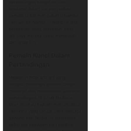
pertandingan sangat terlihat,
terutama dalam hal pergantian
pemain untuk mengubah dinamika
permainan. Namun, meskipun ada
perubahan yang dilakukan, pada
akhirnya mereka gagal mengubah
skor tetap 0-0.
Pemain Kunci Dalam
Pertandingan
​Meskipun tidak ada gol yang
tercipta, beberapa pemain tampil
menonjol dan menentukan jalannya
pertandingan.​ Di pihak Mallorca,
kiper Predrag Rajkovic menunjukkan
performa yang sangat solid. Penjaga
gawang asal Serbia ini melakukan
beberapa penyelamatan penting