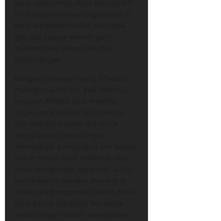
yang sebenarnya. Hasil imbang 0-0
ini menggambarkan bagaimana di
balik ketidakberhasilan mencetak
gol, ada banyak elemen yang
berkontribusi dalam jalannya
pertandingan.
Dengan tantangan yang dihadapi
masing-masing tim, baik Mallorca
maupun Athletic Club memiliki
tugas untuk belajar dari hasil ini
dan mempersiapkan diri untuk
menghadapi pertandingan
selanjutnya. Ketegangan dan ambisi
untuk meraih hasil maksimal akan
terus menghidupi kompetisi La Liga,
membuatnya semakin menarik di
mata para penggemar. Dalam dunia
yang penuh kompetisi ini, setiap
pertandingan adalah kesempatan