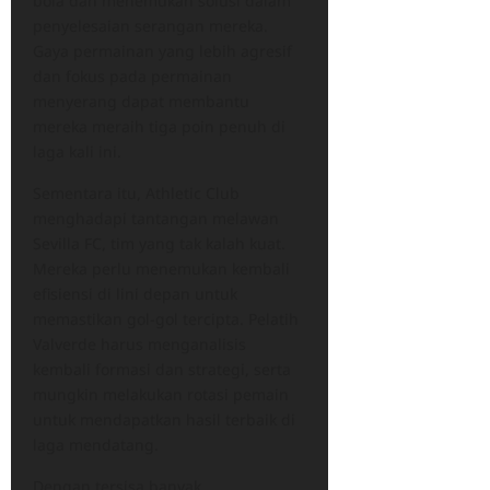
bola dan menemukan solusi dalam
penyelesaian serangan mereka.
Gaya permainan yang lebih agresif
dan fokus pada permainan
menyerang dapat membantu
mereka meraih tiga poin penuh di
laga kali ini.
Sementara itu, Athletic Club
menghadapi tantangan melawan
Sevilla FC, tim yang tak kalah kuat.
Mereka perlu menemukan kembali
efisiensi di lini depan untuk
memastikan gol-gol tercipta. Pelatih
Valverde harus menganalisis
kembali formasi dan strategi, serta
mungkin melakukan rotasi pemain
untuk mendapatkan hasil terbaik di
laga mendatang.
Dengan tersisa banyak