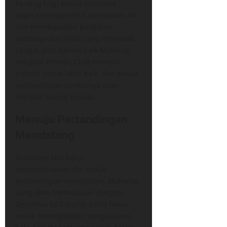
Penting bagi kedua tim untuk
segera menganalisis permainan ini
dan mendapatkan pelajaran
berharga dari hasil yang diperoleh.
Sangat jelas bahwa baik Mallorca
maupun Athletic Club memiliki
potensi untuk lebih baik, dan setiap
pertandingan berikutnya akan
menjadi sangat krusial.
Menuju Pertandingan
Mendatang
Keduanya kini harus
mempersiapkan diri untuk
pertandingan selanjutnya. Mallorca,
yang akan berhadapan dengan
Deportivo La Coruña, perlu fokus
untuk meningkatkan penguasaan