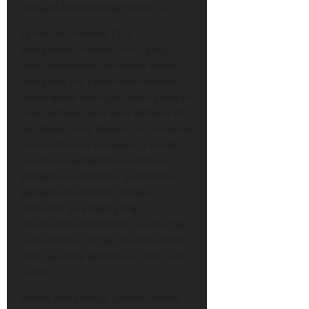
menjadi kendala bagi Mallorca.
Di sisi lain, Athletic Club
mengadopsi formasi 4-4-2 yang
lebih konservatif, berusaha untuk
mengunci lini pertahanan sambil
menyiapkan serangan balik. Dengan
Iñaki Williams dan Nico Williams di
lini depan, klub Basque ini berusaha
memanfaatkan kecepatan mereka
untuk mengeksploitasi celah di
pertahanan Mallorca. Sementara
pertahanan Athletic mampu
menahan serangan yang
dilancarkan oleh Mallorca, serangan
balik mereka sering kali terhambat
oleh rapatnya pertahanan tim tuan
rumah.
Reaksi taktis kedua pelatih selama