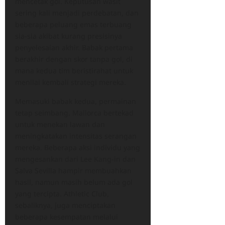
mencetak gol. Keputusan wasit
sering kali menjadi perdebatan, dan
beberapa peluang emas terbuang
sia-sia akibat kurang presisinya
penyelesaian akhir. Babak pertama
berakhir dengan skor tanpa gol, di
mana kedua tim beristirahat untuk
menilai kembali strategi mereka.
Memasuki babak kedua, permainan
tetap seimbang. Mallorca bertekad
untuk menekan lawan dan
meningkatakan intensitas serangan
mereka. Beberapa aksi individu yang
mengesankan dari Lee Kang-in dan
Salva Sevilla hampir membuahkan
hasil, namun masih belum ada gol
yang tercipta. Athletic Club,
sebaliknya, juga menciptakan
beberapa kesempatan melalui