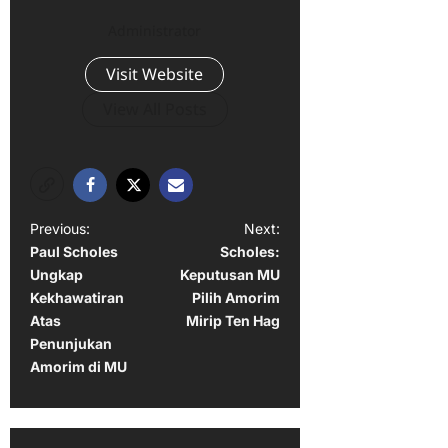
Administrator
Visit Website
View All Posts
P
Previous:
Next:
Paul Scholes
Scholes:
o
Ungkap
Keputusan MU
s
Kekhawatiran
Pilih Amorim
t
Atas
Mirip Ten Hag
Penunjukan
n
Amorim di MU
a
v