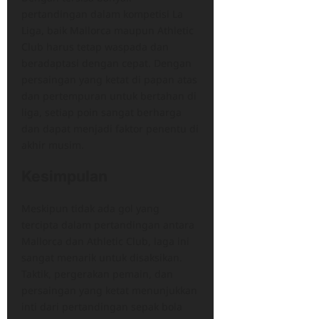
pertandingan dalam kompetisi La
Liga, baik Mallorca maupun Athletic
Club harus tetap waspada dan
beradaptasi dengan cepat. Dengan
persaingan yang ketat di papan atas
dan pertempuran untuk bertahan di
liga, setiap poin sangat berharga
dan dapat menjadi faktor penentu di
akhir musim.
Kesimpulan
Meskipun tidak ada gol yang
tercipta dalam pertandingan antara
Mallorca dan Athletic Club, laga ini
sangat menarik untuk disaksikan.
Taktik, pergerakan pemain, dan
persaingan yang ketat menunjukkan
inti dari pertandingan sepak bola