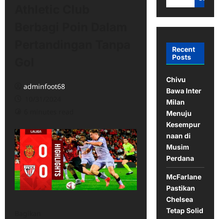
Athletic Club
Berbagi Poin Dalam
Pertandingan Tanpa
Recent
Posts
Gol
Chivu
adminfoot68
Bawa Inter
10/31/2024
Milan
6 minutes read
Menuju
Kesempur
naan di
Musim
Perdana
McFarlane
Pastikan
Chelsea
Tetap Solid
Bagikan