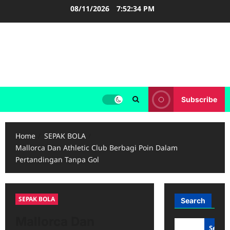
Skip
08/11/2026
7:52:35 PM
to
content
FOOTBALL BOOTS
SEPAK BOLA
Subscribe
Home
SEPAK BOLA
Mallorca Dan Athletic Club Berbagi Poin Dalam
Pertandingan Tanpa Gol
SEPAK BOLA
Search
Mallorca Dan
Searc