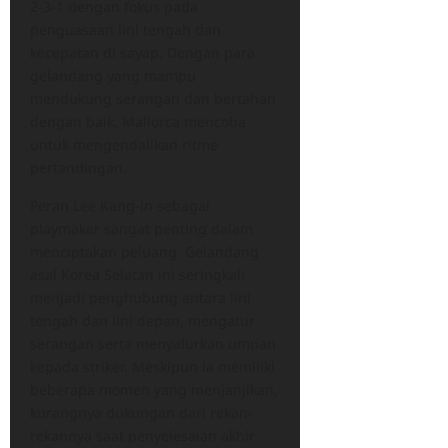
2-3-1 dengan fokus pada
penguasaan lini tengah dan
kecepatan di sayap. Dengan para
gelandang yang mampu
mendukung serangan dan bertahan
dengan baik, Mallorca mencoba
untuk mengendalikan ritme
pertandingan.
Peran Lee Kang-in sebagai
playmaker sangat penting dalam
menciptakan peluang. Gelandang
asal Korea Selatan ini seringkali
menjadi penghubung antara lini
tengah dan lini depan, mengatur
serangan serta menyalurkan umpan
kepada striker. Meskipun ia memiliki
beberapa momen yang menjanjikan,
kurangnya dukungan dari rekan-
rekannya saat penyelesaian akhir