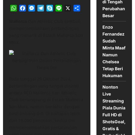
di Tengah
WhatsApp
Facebook
Messenger
Telegram
Skype
Line
X
Share
Perubahan
Besar
Mallorca
Dan Athletic Club kembali
Enzo
mempersembahkan pertandingan
Fernandez
yang menarik di Estadi Mallorca Son
Sudah
Moix.​
Minta Maaf
Namun
Chelsea
Tetap Beri
Hukuman
Pada tanggal 29 Oktober 2024,
pertandingan yang sangat dinanti
Nonton
antara RCD Mallorca dan Athletic
Live
Club berlangsung di Estadi Mallorca
Streaming
Son Moix, namun berakhir dengan
Piala Dunia
hasil imbang 0-0. Di hadapan lebih
Full HD di
dari 19.000 penonton, kedua tim
ShotsGoal,
mempersembahkan pertarungan
Gratis &
yang intens dan penuh semangat,