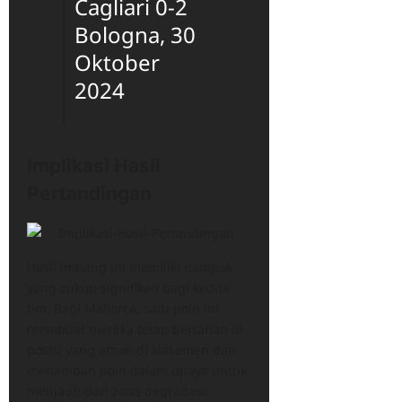
Cagliari 0-2
Bologna, 30
Oktober
2024
Implikasi Hasil
Pertandingan
Hasil imbang ini memiliki dampak
yang cukup signifikan bagi kedua
tim. Bagi Mallorca, satu poin ini
membuat mereka tetap bertahan di
posisi yang aman di klasemen dan
menambah poin dalam upaya untuk
menjauh dari zona degradasi.