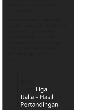
seharusnya ia bisa lebih tajam
dalam penyelesaian akhir.
Di area pertahanan, Unai Núñez
tampil sangat baik untuk Athletic. Ia
mampu membaca permainan
dengan baik dan melakukan
intersepsi yang krusial, sehingga
bisa menghentikan berbagai
serangan yang dilancarkan oleh
Mallorca.
Baca
Juga:
Liga
Italia – Hasil
Pertandingan