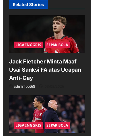
i
Related Stories
g
a
t
i
LIGA INGGRIS
SEPAK BOLA
o
n
Jack Fletcher Minta Maaf
Usai Sanksi FA atas Ucapan
Anti-Gay
adminfoot68
03/05/2026
LIGA INGGRIS
SEPAK BOLA