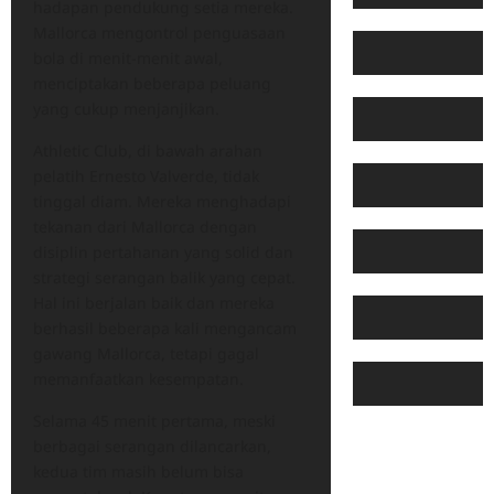
hadapan pendukung setia mereka.
Mallorca mengontrol penguasaan
bola di menit-menit awal,
menciptakan beberapa peluang
yang cukup menjanjikan.
Athletic Club, di bawah arahan
pelatih Ernesto Valverde, tidak
tinggal diam. Mereka menghadapi
tekanan dari Mallorca dengan
disiplin pertahanan yang solid dan
strategi serangan balik yang cepat.
Hal ini berjalan baik dan mereka
berhasil beberapa kali mengancam
gawang Mallorca, tetapi gagal
memanfaatkan kesempatan.
Selama 45 menit pertama, meski
berbagai serangan dilancarkan,
kedua tim masih belum bisa