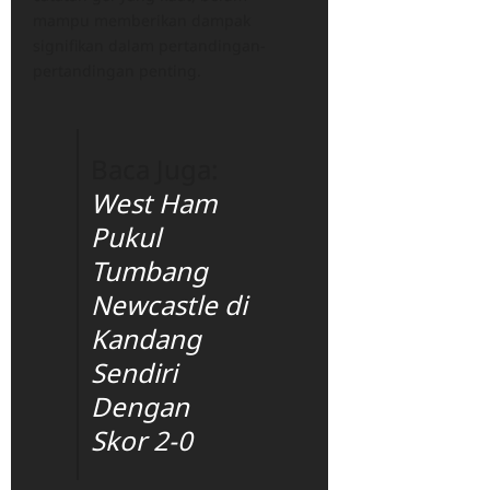
mampu memberikan dampak
signifikan dalam pertandingan-
pertandingan penting.
Baca Juga:
West Ham
Pukul
Tumbang
Newcastle di
Kandang
Sendiri
Dengan
Skor 2-0