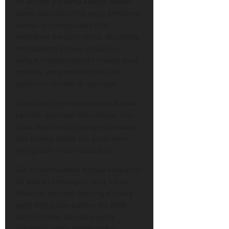
Ini adalah pertama kalinya dalam
karier manajerialnya yang gemilang
bahwa ia menghadapi lima
kekalahan berturut-turut. Guardiola
menyatakan bahwa situasi ini
sangat mempengaruhi mental para
pemain, yang terlihat jelas dari
performa mereka di lapangan.
Guardiola juga menekankan bahwa
periode dominasi Manchester City
tidak akan berlangsung selamanya
dan bahwa setiap tim pasti akan
mengalami masa-masa sulit.
Dia menambahkan bahwa kekalahan
ini adalah tantangan yang harus
dihadapi dengan semangat juang
yang tinggi dan bahwa dia tidak
akan mundur dari tanggung
jawabnya untuk membalikkan