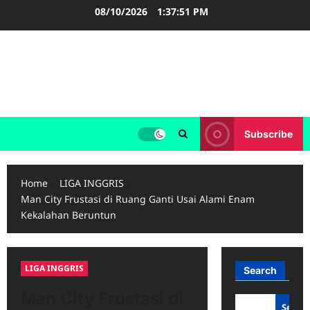
Skip
08/10/2026
1:37:52 PM
to
content
FOOTBALL BOOTS
SEPAK BOLA
Subscribe
Home
LIGA INGGRIS
Man City Frustasi di Ruang Ganti Usai Alami Enam
Kekalahan Beruntun
LIGA INGGRIS
Search
Man City Frustasi di
Searc