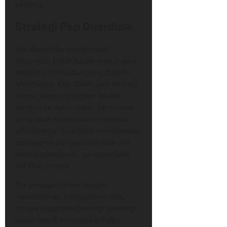
penting.
Strategi Pep Guardiola
Pep Guardiola menghadapi
tantangan besar dalam menangani
kekalahan beruntun yang dialami
Manchester City. Salah satu strategi
utama yang ia terapkan adalah
kembali ke dasar-dasar permainan
yang telah membawa kesuksesan
sebelumnya. Guardiola menekankan
pentingnya penguasaan bola dan
kontrol permainan, yang menjadi
ciri khas timnya.
Dia percaya bahwa dengan
mendominasi penguasaan bola,
timnya dapat mengurangi peluang
lawan untuk mencetak gol dan