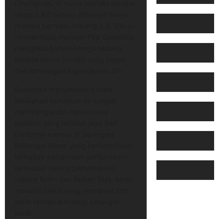
Champions, di mana mereka sempat
unggul 3-0 namun akhirnya hanya
mampu bermain imbang 3-3. Situasi
ini membuat manajer Pep Guardiola
mengakui bahwa timnya sedang
berada dalam kondisi yang rapuh
dan kehilangan kepercayaan diri.
Guardiola menyatakan bahwa
kekalahan beruntun ini sangat
mempengaruhi mental para
pemain, yang terlihat jelas dari
performa mereka di lapangan.
Beberapa faktor yang berkontribusi
terhadap penurunan performa ini
termasuk cedera pemain kunci
seperti Rodri dan Ruben Dias, serta
masalah taktis yang membuat tim
lebih rentan terhadap serangan
balik.