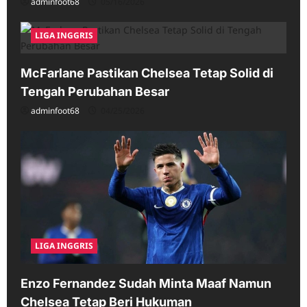
adminfoot68
05/16/2026
LIGA INGGRIS
McFarlane Pastikan Chelsea Tetap Solid di
Tengah Perubahan Besar
adminfoot68
04/25/2026
LIGA INGGRIS
Enzo Fernandez Sudah Minta Maaf Namun
Chelsea Tetap Beri Hukuman