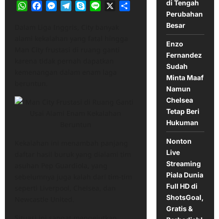
di Tengah
WhatsApp
Facebook
Messenger
Telegram
Skype
Line
X
Share
Perubahan
Besar
Dalam Liga Inggris, City banyak
alami kekalahan yang fatal hingga
Enzo
Man City frustasi di ruang ganti
Fernandez
karena tidak pernah dapatkan
Sudah
kemenangan dalam enam laga
Minta Maaf
beruntun.
Namun
Chelsea
Tetap Beri
Hukuman
Nonton
Kekalahan ini menambah panjang
Live
daftar hasil buruk yang dialami tim
Streaming
asuhan Pep Guardiola, yang
Piala Dunia
sebelumnya juga kalah dari tim-tim
Full HD di
seperti Liverpool, Chelsea, dan
ShotsGoal,
Newcastle United.
Gratis &
Situasi ini sangat mengejutkan