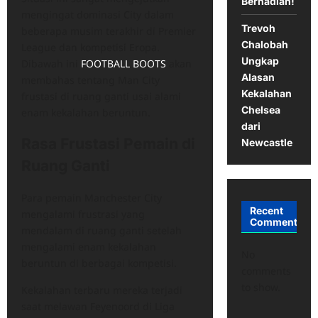
Berhadiah!
mengingat dominasi City dalam
Trevoh
beberapa musim terakhir di Premier
Chalobah
League dan kompetisi Eropa.
Ungkap
Dibawah ini
FOOTBALL BOOTS
akan
Alasan
membahas tentang Man City
Kekalahan
frustasi di ruang ganti usai alami
Chelsea
enam kekalahan beruntun.
dari
Rasa Frustasi Pemain di
Newcastle
Ruang Ganti
Para pemain Manchester City
Recent
mengalami frustrasi yang
Comments
mendalam di ruang ganti setelah
mengalami enam kekalahan
No
beruntun di berbagai kompetisi.
comments
to show.
Kekalahan terbaru mereka terjadi
saat melawan Feyenoord di Liga