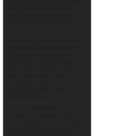
cedera pemain kunci seperti Rodri,
yang mengalami cedera ACL dan
harus absen sepanjang musim,
sangat mempengaruhi stabilitas
tim.
Tanpa Rodri, statistik menunjukkan
bahwa City mencetak lebih sedikit
gol, kebobolan lebih banyak, dan
memiliki lebih sedikit tembakan
tepat sasaran. Pengganti alami
Rodri, Mateo Kovacic, juga
mengalami cedera yang
membuatnya absen selama
beberapa minggu.
Selain itu, masalah taktis juga
menjadi faktor penting. Pertahanan
City menjadi lebih rentan terhadap
serangan balik, terutama karena
absennya pemain cepat seperti