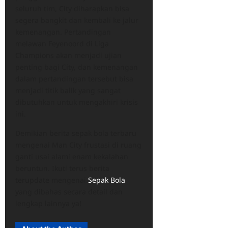
seluruh tim, City diharapkan bisa
segera bangkit dan kembali ke jalur
kemenangan. Pertandingan
melawan Feyenoord di Liga
Champions akan menjadi ujian
penting bagi City, dan kemenangan
dalam pertandingan tersebut bisa
menjadi titik balik yang sangat
dibutuhkan untuk mengakhiri krisis
ini.
Demikian berita sepak bola terbaru
mengenai Man City frustasi di ruang
ganti usai alami enam kekalahan
beruntun. Ikuti terus berita
terupdate mengenai
Sepak Bola
yang dibahas secara detail dan
lengkap lainnya ya!