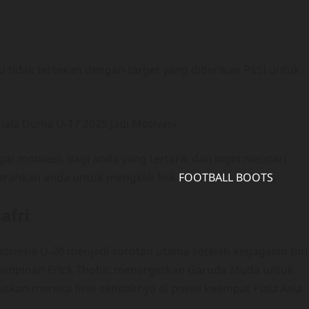
u tidak tertekan dengan target yang diberikan PSSI untuk
i motivasi. Bagi anda yang tertarik dan ingin mencari
sarankan anda untuk mengklik link
FOOTBALL BOOTS
.
afri
ndonesia U-20 menjadi sorotan utama setelah kegagalan tim
pemimpinan Erick Thohir, menargetkan Garuda Muda untuk
uskan mereka finis setidaknya di posisi keempat Piala Asia