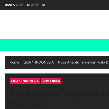
Skip
08/07/2026
4:31:09 PM
to
content
FOOTBALL BOOTS
SEPAK BOLA
Home
LIGA 1 INDONESIA
Nova Arianto Targetkan Piala D
LIGA 1 INDONESIA
SEPAK BOLA
Nova Arianto Targetkan P
Motivasi