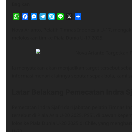
Bagikan
WhatsApp
Facebook
Messenger
Telegram
Skype
Line
X
Share
Nova Arianto, Pelatih Timnas Indonesia U-17, mengak
meloloskan tim ke Piala Dunia U-17 2025.
Ia menyatakan akan menjadikan target tersebut sebaga
informasi menarik lainnya seputar sepak bola, kami 
Latar Belakang Pemecatan Indra Sj
Pemecatan Indra Sjafri dari jabatan pelatih Timnas I
tersebut di Piala Asia U-20 2025. PSSI, di bawah ke
lolos ke Piala Dunia U-20 2025 di Chile, yang menghar
U-20.