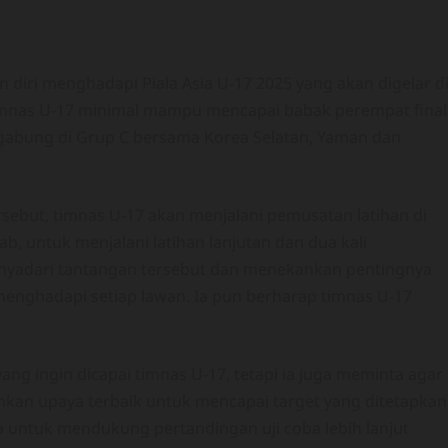
 diri menghadapi Piala Asia U-17 2025 yang akan digelar d
timnas U-17 minimal mampu mencapai babak perempat final
ergabung di Grup C bersama Korea Selatan, Yaman dan
ebut, timnas U-17 akan menjalani pemusatan latihan di
b, untuk menjalani latihan lanjutan dan dua kali
enyadari tantangan tersebut dan menekankan pentingnya
k menghadapi setiap lawan. Ia pun berharap timnas U-17
ng ingin dicapai timnas U-17, tetapi ia juga meminta agar
kan upaya terbaik untuk mencapai target yang ditetapkan
a untuk mendukung pertandingan uji coba lebih lanjut