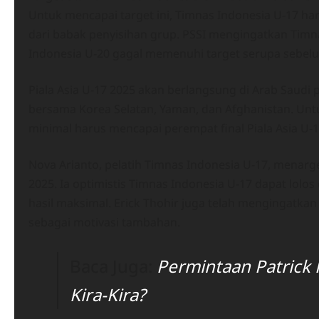
Untuk mencapai target ini, Timnas Indonesia U-17 har
dari babak penyisihan grup. PSSI mengingatkan Timn
Indonesia U-20 gagal memenuhi target serupa sebel
Piala Asia U-17 2025 akan berlangsung di Arab Saudi 
bersama Korea Selatan, Yaman, dan Afghanistan. Untu
minimal harus mencapai perempat final Piala Asia U-1
Nova Arianto, pelatih Timnas Indonesia U-17, menarge
2025. Ia optimistis Timnas Indonesia U-17 dapat lolo
hasil maksimal. Erick Thohir juga telah mengingatkan
sebagai motivasi tambahan.
Baca Juga:
Permintaan Patrick 
Kira-Kira?