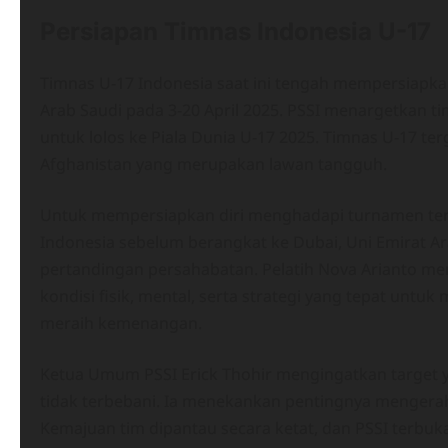
Persiapan Timnas Indonesia U-17
Timnas U-17 Indonesia saat ini tengah mempersiapkan
Arab Saudi pada 3-20 April 2025. PSSI menargetkan 
untuk lolos ke Piala Dunia U-17 2025. Timnas U-17 t
Afghanistan yang merupakan lawan tangguh.
Untuk mempersiapkan diri menghadapi turnamen ters
Indonesia sebelum berangkat ke Dubai, Uni Emirat Ara
pertandingan persahabatan. Pelatih Nova Arianto m
kondisi fisik, mental, serta strategi yang tepat untu
meraih kemenangan.
Ketua Umum PSSI Erick Thohir mengingatkan target ya
tidak terbebani. Ia menekankan pentingnya mengerah
Kemajuan tim dipantau secara ketat, dan PSSI terbuk