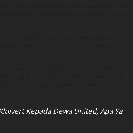
us berjuang di Piala Asia U-17 2025, dengan minimal lolos
as Indonesia U-17 mengenai target ini, meskipun Timnas
umnya.
pada 3-20 April 2025. Indonesia tergabung di Grup C
k lolos ke Piala Dunia U-17 2025, Timnas Indonesia U-17
7 2025.
tkan timnya untuk menjadi juara Grup C di Piala Asia U-17
s dari fase grup dan tampil habis-habisan untuk mencapai
 Nova Arianto mengenai target ini, dan Nova melihatnya
Kluivert Kepada Dewa United, Apa Ya