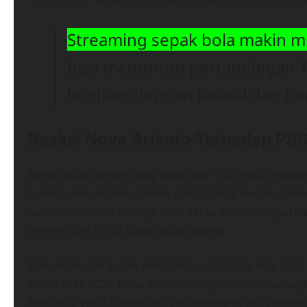
Streaming sepak bola makin 
bisa menonton pertandingan T
lengkap dengan jadwal dan ber
Reaksi Nova Arianto Terhadap PSS
Menanggapi target yang diberikan PSSI untuk melolos
Arianto menyatakan bahwa dirinya tidak merasa tertek
tambahan untuk bekerja lebih keras dan mencapai ha
timnya akan fokus pada tujuan utama.
Yaitu lolos dari babak penyisihan grup Piala Asia U-17
Dunia U-17 2025. Nova Arianto menyadari bahwa targe
Namun ia yakin bahwa dengan persiapan yang matang