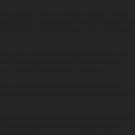
ah tersingkir di fase grup Piala Asia U-20 2025, dengan
san PSSI untuk memberhentikan Indra Sjafri diambil setela
ibatkan Ketua Umum PSSI, wakil ketua umum, dan anggota
bil secara profesional dan Indra Sjafri memahami serta
ick Thohir tetap menyampaikan rasa terima kasih atas
ni tim, terutama atas pencapaian yang diraih.
a Asia U-20 2024. Pemecatan Indra Sjafri menunjukkan
h yang memimpin tim di level internasional harus dapat
erforma tim dan mencapai hasil yang lebih baik di pentas
 PSSI segera bergerak untuk mencari penggantinya dan
pemain muda.