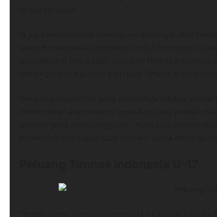
target tersebut.
Ia juga menekankan pentingnya dukungan dari semua p
seluruh masyarakat Indonesia, untuk mencapai tujua
yang didapat Indra Sjafri bersama Timnas Indonesia 
semangat dan harapan baru bagi Timnas Indonesia U
Dengan pengalaman yang dimilikinya sebagai pemain p
memberikan arahan yang tepat bagi para pemain m
prestasi yang membanggakan. Nova juga menyatakan 
perkembangan sepak bola modern untuk meningkatkan
Peluang Timnas Indonesia U-17
Target utama Timnas Indonesia U-17 adalah lolos ke P