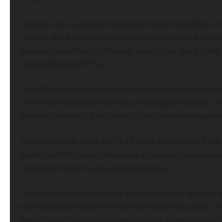
Namun, tim U-20 gagal memenuhi target tersebut setel
catatan dua kekalahan dan satu hasil imbang. Keputu
evaluasi menyeluruh terhadap kinerja tim, yang mel
Komite Eksekutif PSSI.
Erick Thohir menyampaikan bahwa keputusan ini diam
menerima keputusan tersebut. Meskipun demikian, Er
dedikasi dan kerja keras Indra Sjafri selama menanga
Termasuk gelar juara AFF U-19 2024 dan lolos ke Pial
komitmen PSSI untuk memastikan bahwa setiap pelati
memenuhi target yang telah ditentukan.
Langkah ini juga sebagai upaya untuk meningkatkan p
internasional. Setelah memberhentikan Indra Sjafri,
melanjutkan program pengembangan prestasi para 