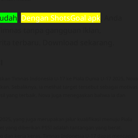
mudah
.
Dengan ShotsGoal apk
, Anda
imnas tanpa gangguan iklan,
ita terbaru. Download sekarang.
I
kan Timnas Indonesia U-17 ke Piala Dunia U-17 2025, Nova
an. Sebaliknya, ia melihat target tersebut sebagai motivas
sil yang terbaik. Nova juga menegaskan bahwa ia dan
 2025, yang juga merupakan jalur kualifikasi menuju Piala
t yang diberikan PSSI adalah tantangan yang berat.
 dan kerja keras, Timnas Indonesia U-17 dapat mencapai