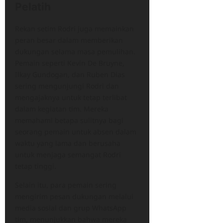
Pelatih
Rekan setim Rodri juga memainkan
peran besar dalam memberikan
dukungan selama masa pemulihan.
Pemain seperti Kevin De Bruyne,
Ilkay Gundogan, dan Ruben Dias
sering mengunjungi Rodri dan
mengajaknya untuk tetap terlibat
dalam kegiatan tim. Mereka
memahami betapa sulitnya bagi
seorang pemain untuk absen dalam
waktu yang lama dan berusaha
untuk menjaga semangat Rodri
tetap tinggi.
Selain itu, para pemain sering
mengirim pesan dukungan melalui
media sosial dan grup WhatsApp
tim, menunjukkan bahwa mereka