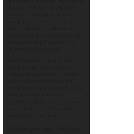
juga pikiran dan emosi. Oleh karena
itu, Rodri menjalani sesi konseling
dengan psikolog olahraga untuk
menjaga kesehatan mentalnya. Ia
belajar teknik-teknik relaksasi dan
meditasi untuk mengatasi stres dan
kecemasan yang mungkin timbul
selama masa pemulihan.
Rodri juga menemukan bahwa
menjaga hubungan yang baik
dengan keluarga, teman, dan rekan
setim sangat membantu dalam
menjaga semangat dan motivasinya.
Dukungan dari orang-orang
terdekat menjadi sumber kekuatan
yang tak ternilai bagi Rodri dalam
menghadapi masa sulit ini.
Dukungan dari Tim dan