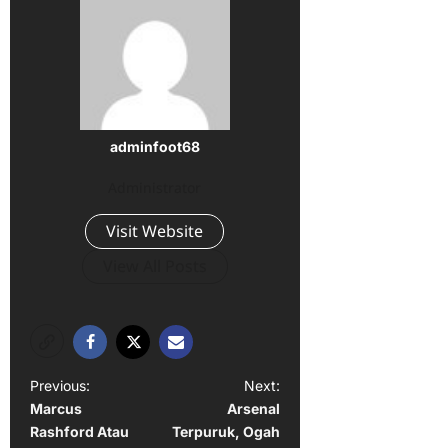
adminfoot68
Administrator
Visit Website
View All Posts
P
Previous:
Next:
Marcus
Arsenal
o
Rashford Atau
Terpuruk, Ogah