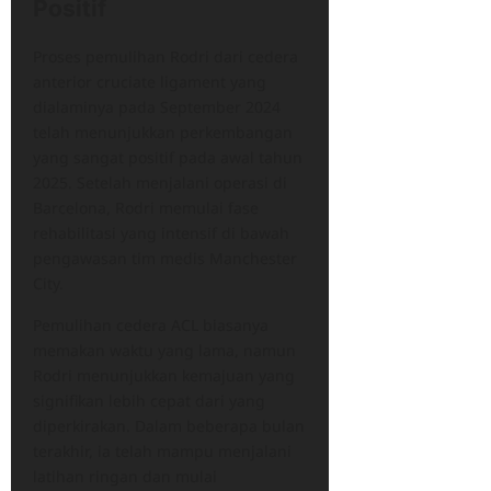
Positif
Proses pemulihan Rodri dari cedera
anterior cruciate ligament yang
dialaminya pada September 2024
telah menunjukkan perkembangan
yang sangat positif pada awal tahun
2025. Setelah menjalani operasi di
Barcelona, Rodri memulai fase
rehabilitasi yang intensif di bawah
pengawasan tim medis Manchester
City.
Pemulihan cedera ACL biasanya
memakan waktu yang lama, namun
Rodri menunjukkan kemajuan yang
signifikan lebih cepat dari yang
diperkirakan. Dalam beberapa bulan
terakhir, ia telah mampu menjalani
latihan ringan dan mulai