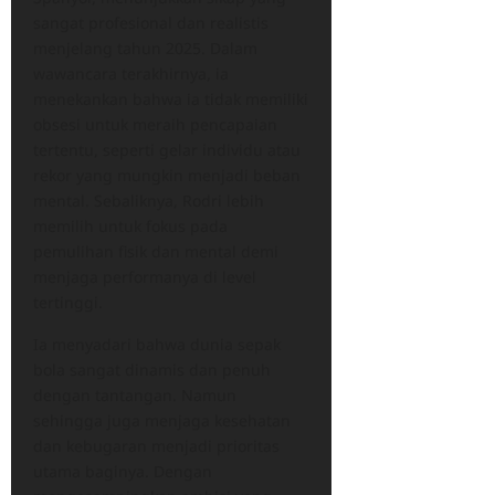
sangat profesional dan realistis
menjelang tahun 2025. Dalam
wawancara terakhirnya, ia
menekankan bahwa ia tidak memiliki
obsesi untuk meraih pencapaian
tertentu, seperti gelar individu atau
rekor yang mungkin menjadi beban
mental. Sebaliknya, Rodri lebih
memilih untuk fokus pada
pemulihan fisik dan mental demi
menjaga performanya di level
tertinggi.
Ia menyadari bahwa dunia sepak
bola sangat dinamis dan penuh
dengan tantangan. Namun
sehingga juga menjaga kesehatan
dan kebugaran menjadi prioritas
utama baginya. Dengan