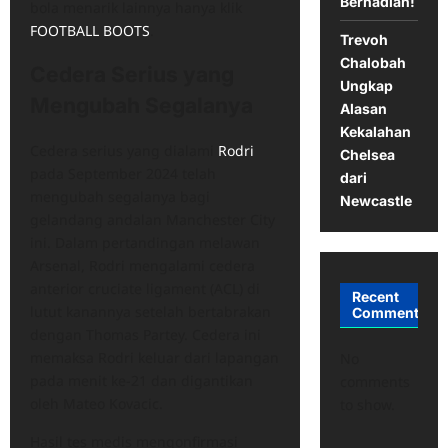
Berhadiah!
bola menarik lainnya hanya klik
FOOTBALL BOOTS
.
Trevoh
Chalobah
Cedera Serius yang
Ungkap
Mengubah Segalanya
Alasan
Kekalahan
Cedera serius yang dialami
Rodri
Chelsea
pada September 2024 telah
dari
mengubah segalanya bagi
Newcastle
gelandang andalan Manchester City
ini. Dalam pertandingan melawan
Arsenal, Rodri mengalami cedera
anterior cruciate ligament (ACL) di
Recent
lutut kanannya setelah bertabrakan
Comments
dengan Thomas Partey. Cedera ini
memaksa Rodri keluar dari lapangan
No
pada menit ke-21 dan digantikan
comments
oleh Mateo Kovacic.
to show.
Hasil tes medis mengonfirmasi