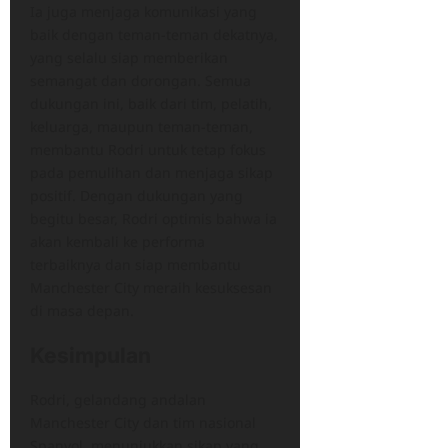
Ia juga menjaga komunikasi yang
baik dengan teman-teman dekatnya,
yang selalu siap memberikan
semangat dan dorongan. Semua
dukungan ini, baik dari tim, pelatih,
keluarga, maupun teman-teman,
membantu Rodri untuk tetap fokus
pada pemulihan dan menjaga sikap
positif. Dengan dukungan yang
begitu besar, Rodri optimis bahwa ia
akan kembali ke performa
terbaiknya dan siap membantu
Manchester City meraih kesuksesan
di masa depan.
Kesimpulan
Rodri, gelandang andalan
Manchester City dan tim nasional
Spanyol, menunjukkan sikap yang