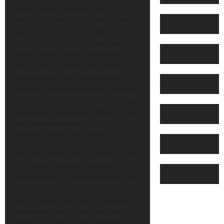
bahwa cedera tersebut sangat
serius, dan Rodri harus menjalani
operasi di Barcelona. Cedera ACL
dikenal sebagai salah satu cedera
paling parah dalam dunia sepak
bola, dengan proses pemulihan
yang panjang dan menyakitkan.
Operasi yang dijalani Rodri berjalan
lancar, namun ia harus menghadapi
kenyataan bahwa pemulihan penuh
bisa memakan waktu hingga
sembilan bulan atau lebih.
Absennya Rodri hingga akhir musim
ini menjadi pukulan telak bagi
Manchester City. Sebagai salah satu
pemain kunci di lini tengah, peran
Rodri sangat vital dalam menjaga
keseimbangan tim dan mengatur
aliran bola. Tanpa kehadirannya,