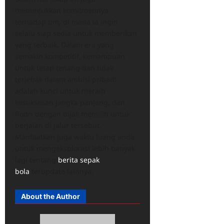
menunjukkan komitmennya
terhadap tim, di mana ia ingin
selalu siap sedia untuk memberikan
yang terbaik. Dalam era yang
semakin kompetitif, kemampuan
untuk tetap tenang dan tidak
terjebak dalam ambisi pribadi
adalah kunci untuk meraih
kesuksesan jangka panjang, dan
Rodri dengan bijak memilih untuk
berjalan di jalur tersebut.
Manfaatkan juga waktu luang anda
untuk mengeksplorasi lebih banyak
lagi tentang
berita sepak
bola
terupdate lainnya.
About the Author