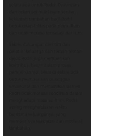
selalu ada untuk Rodri. Dukungan
dari rekan setim ini memberikan
kekuatan tambahan bagi Rodri
untuk tetap fokus pada pemulihan
dan tidak merasa terisolasi dari tim.
Selain dukungan dari tim dan
pelatih, keluarga dan teman-teman
dekat Rodri juga memberikan
kontribusi besar dalam proses
pemulihannya. Mereka selalu ada
untuk memberikan dukungan
emosional dan memastikan bahwa
Rodri tidak merasa sendirian dalam
menghadapi masa sulit ini. Rodri
sering menghabiskan waktu
bersama keluarganya, yang
memberinya kekuatan dan motivasi
tambahan.