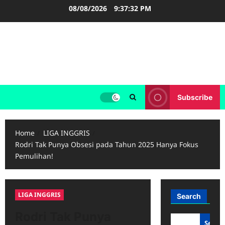
Skip
08/08/2026
9:37:32 PM
to
content
FOOTBALL BOOTS
SEPAK BOLA
Subscribe
Home
LIGA INGGRIS
Rodri Tak Punya Obsesi pada Tahun 2025 Hanya Fokus
Pemulihan!
LIGA INGGRIS
Search
Rodri Tak Punya
Searc