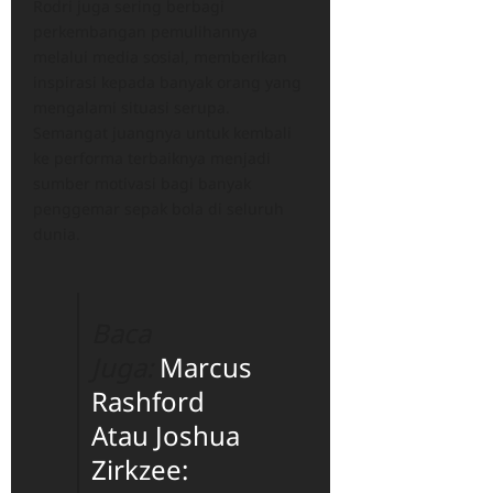
Rodri juga sering berbagi
perkembangan pemulihannya
melalui media sosial, memberikan
inspirasi kepada banyak orang yang
mengalami situasi serupa.
Semangat juangnya untuk kembali
ke performa terbaiknya menjadi
sumber motivasi bagi banyak
penggemar sepak bola di seluruh
dunia.
Baca
Juga:
Marcus
Rashford
Atau Joshua
Zirkzee: