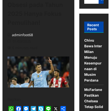
Obsesi pada Tahun
2025 Hanya Fokus
Pemulihan!
Recent
Posts
adminfoot68
Chivu
01/03/2025
Bawa Inter
6 minutes read
Milan
Menuju
Kesempur
naan di
Musim
Perdana
McFarlane
Pastikan
Bagikan
Chelsea
Tetap Solid
WhatsApp
Facebook
Messenger
Telegram
Skype
Line
X
Share