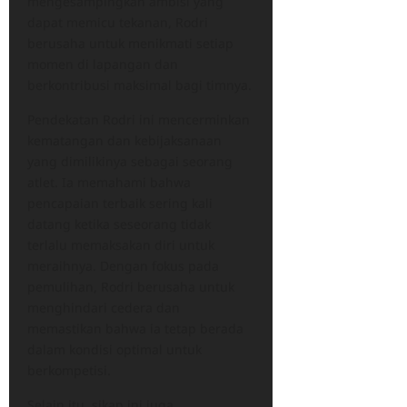
mengesampingkan ambisi yang
dapat memicu tekanan, Rodri
berusaha untuk menikmati setiap
momen di lapangan dan
berkontribusi maksimal bagi timnya.
Pendekatan Rodri ini mencerminkan
kematangan dan kebijaksanaan
yang dimilikinya sebagai seorang
atlet. Ia memahami bahwa
pencapaian terbaik sering kali
datang ketika seseorang tidak
terlalu memaksakan diri untuk
meraihnya. Dengan fokus pada
pemulihan, Rodri berusaha untuk
menghindari cedera dan
memastikan bahwa ia tetap berada
dalam kondisi optimal untuk
berkompetisi.
Selain itu, sikap ini juga