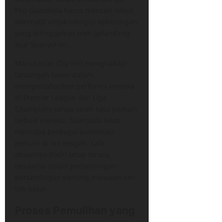
Pep Guardiola harus mencari solusi
alternatif untuk mengisi kekosongan
yang ditinggalkan oleh gelandang
asal Spanyol ini.
Manchester City kini menghadapi
tantangan besar dalam
mempertahankan performa mereka
di Premier League dan Liga
Champions tanpa salah satu pemain
terbaik mereka. Guardiola telah
mencoba berbagai kombinasi
pemain di lini tengah. Lalu
absennya Rodri tetap terasa,
terutama dalam pertandingan-
pertandingan penting melawan tim-
tim besar.
Proses Pemulihan yang