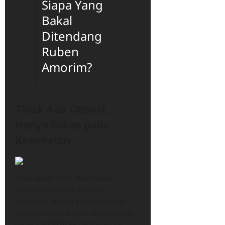
Siapa Yang
Bakal
Ditendang
Ruben
Amorim?
Tidak Ada Obsesi,
Hanya Fokus pada
Kesehatan
Pada tahun 2025, Rodri telah
menunjukkan bahwa fokus
utamanya adalah kesehatan dan
kesejahteraan, bukan obsesi untuk
segera kembali ke lapangan. Ia