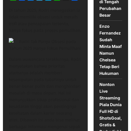
di Tengah
Perubahan
Di tahun 2025, Rodri menegaskan ia
Besar
tidak memiliki obsesi untuk meraih
trofi atau pencapaian tertentu,
Enzo
hanya fokus pada proses pemulihan.​
Fernandez
Sudah
Minta Maaf
Namun
Dalam wawancara terakhirnya, Rodri
Chelsea
menyatakan bahwa prioritas
Tetap Beri
utamanya adalah memberi
Hukuman
kesempatan pada tubuhnya untuk
Nonton
benar-benar pulih dan menghindari
Live
masalah di masa depan. Hal ini
Streaming
menunjukkan sikap profesional dan
Piala Dunia
kesadaran tinggi akan pentingnya
Full HD di
kesehatan dalam karier seorang
ShotsGoal,
atlet. Dibawah ini anda bisa melihat
Gratis &
berbagai informasi mengenai sepak