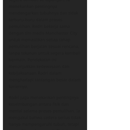
menekankan pentingnya
mendengarkan tubuhnya dan tidak
terburu-buru dalam proses
pemulihan. Rodri bekerja sama
dengan tim medis Manchester City
untuk memastikan setiap tahap
pemulihan berjalan sesuai rencana,
tanpa tekanan untuk segera kembali
bermain. Pendekatan ini
menunjukkan kedewasaan dan
kebijaksanaan Rodri dalam
menghadapi tantangan besar dalam
kariernya.
Rodri juga menekankan pentingnya
keseimbangan antara fisik dan
mental selama proses pemulihan. Ia
mengakui bahwa cedera serius tidak
hanya mempengaruhi tubuh, tetapi