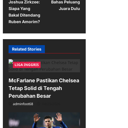
s
Joshua Zirkzee:
Bahas Peluang
t
Siapa Yang
Juara Dulu
Bakal Ditendang
n
Ruben Amorim?
a
v
i
Related Stories
g
a
LIGA INGGRIS
t
i
McFarlane Pastikan Chelsea
Tetap Solid di Tengah
o
Perubahan Besar
n
adminfoot68
04/25/2026