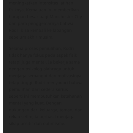
meningkatkan intensitas latihan
fisiknya. Kemajuan ini memberikan
harapan besar bagi Manchester City
dan para penggemarnya bahwa
Rodri bisa kembali ke lapangan
sebelum akhir musim.
Selama proses pemulihan, Rodri
tidak hanya fokus pada aspek fisik
tetapi juga mental. Ia bekerja sama
dengan psikolog olahraga untuk
menjaga semangat dan motivasinya
tetap tinggi. Rodri menyadari bahwa
pemulihan dari cedera serius
seperti ini membutuhkan ketahanan
mental yang kuat. Dengan
dukungan dari keluarga, teman, dan
rekan setim, ia berhasil menjaga
sikap positif dan optimisme.