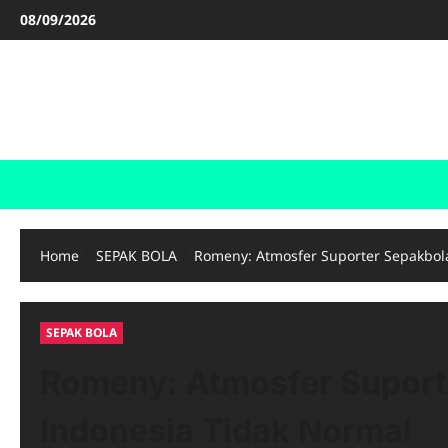
Skip
08/09/2026
to
content
FOOTBALL BOOTS
SEPAK BOLA
Home
SEPAK BOLA
Romeny: Atmosfer Suporter Sepakbol
SEPAK BOLA
Romeny: Atmosfer Suport
Indonesia Tidak Normal