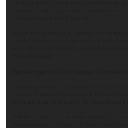
mereka akan lebih banyak mendapatkan kesempatan. I
Romeny. Dia berharap pemerintah dan pihak terkait
infrastruktur sepak bola di Indonesia.
Dengan adanya lebih banyak lapangan dan fasilitas 
menghasilkan pemain-pemain sepak bola kelas dunia. 
sepak bola Asia dan dunia. Dia percaya bahwa dengan
menjadi kenyataan.
Persaingan di Lini Depan Timnas 
Romeny juga memberikan tanggapannya tentang pers
menyadari bahwa ada banyak pemain berkualitas yang
aslinya adalah penyerang sayap kiri, tetapi dia juga 
Di Timnas Indonesia, posisi penyerang sayap kiri saat
penyerang tengah ditempati oleh Rafael Struick. Den