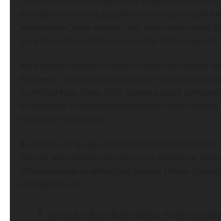
Ole Romeny, pemain sepak bola yang sekarang berma
pendapatnya tentang bagaimana rasanya menjadi bagia
atmosfernya “tidak normal,” tapi dalam artian yang
yang ditunjukkan oleh para suporter Timnas Garuda.
Rasa takjub Romeny ini muncul setelah dia melihat l
Indonesia. Dia bahkan masuk dalam daftar pemain y
Kualifikasi Piala Dunia 2026, tepatnya untuk pertand
Pengalaman ini memberinya perspektif baru tentang 
kehidupan masyarakat.
Buat kamu yang juga cinta sepak bola Indonesia dan 
Garuda, ada aplikasi keren bernama ShotsGoal. Aplik
informasi lengkap tentang perjalanan Timnas Indones
ketinggalan, ya!
Jangan biarkan iklan mengga