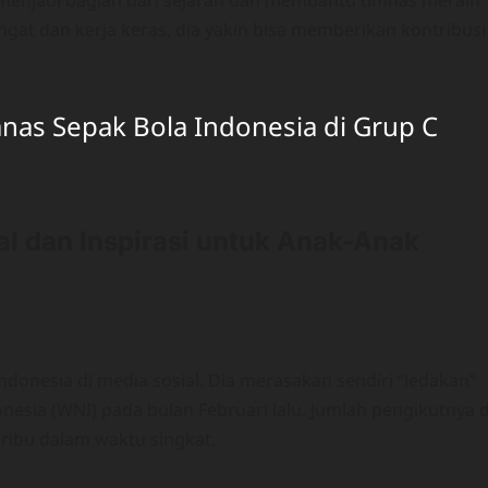
n menjadi bagian dari sejarah dan membantu timnas meraih
at dan kerja keras, dia yakin bisa memberikan kontribusi
mnas Sepak Bola Indonesia di Grup C
al dan Inspirasi untuk Anak-Anak
donesia di media sosial. Dia merasakan sendiri “ledakan”
esia (WNI) pada bulan Februari lalu. Jumlah pengikutnya d
 ribu dalam waktu singkat.