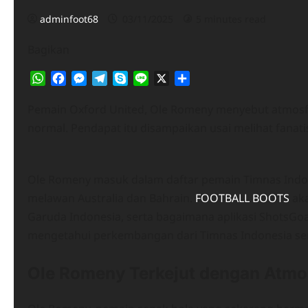
adminfoot68
03/11/2025
5 minutes read
Bagikan
WhatsApp
Facebook
Messenger
Telegram
Skype
Line
X
Share
Pemain Oxford United, Ole Romeny menyebut atmosfe
normal. Pendapat itu disampaikan usai melihat fanat
Ole Romeny masuk dalam daftar pemain Timnas Indones
melawan Australia dan Bahrain.
FOOTBALL BOOTS
aka
Garuda Indonesia, serta bagaimana aplikasi ShotsGoal
mengetahui perkembangan dari Timnas Indonesia sert
Ole Romeny Terkejut dengan Atmos