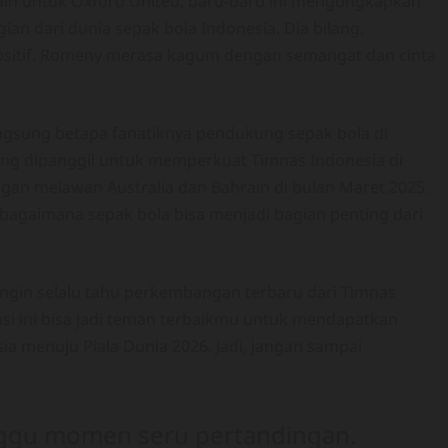
in untuk Oxford United, baru-baru ini mengungkapkan
n dari dunia sepak bola Indonesia. Dia bilang,
 positif. Romeny merasa kagum dengan semangat dan cinta
angsung betapa fanatiknya pendukung sepak bola di
ang dipanggil untuk memperkuat Timnas Indonesia di
ingan melawan Australia dan Bahrain di bulan Maret 2025.
bagaimana sepak bola bisa menjadi bagian penting dari
ingin selalu tahu perkembangan terbaru dari Timnas
asi ini bisa jadi teman terbaikmu untuk mendapatkan
ia menuju Piala Dunia 2026. Jadi, jangan sampai
nggu momen seru pertandingan.