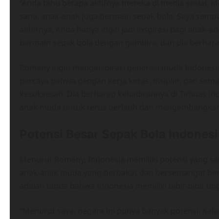
“Anda tahu betapa aktifnya mereka di media sosial. Me
sana, anak-anak juga bermain sepak bola. Saya sem
akhirnya, Anda hanya ingin jadi inspirasi bagi anak-
bermain sepak bola dengan gembira, dan dia berhara
Romeny ingin menginspirasi generasi muda Indonesia
percaya bahwa dengan kerja keras, disiplin, dan sem
kesuksesan. Dia berharap kehadirannya di Timnas In
anak muda untuk terus berlatih dan mengembangkan
Potensi Besar Sepak Bola Indones
Menurut Romeny, Indonesia memiliki potensi yang sa
anak-anak muda yang berbakat dan bersemangat ber
adalah tanda bahwa Indonesia memiliki bibit-bibit u
“Menurut saya, negara ini punya banyak potensi. Kala