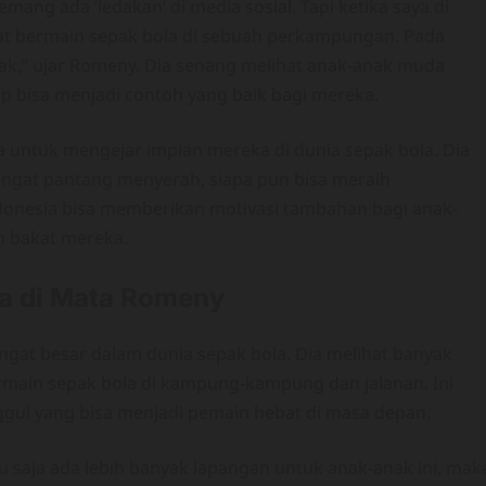
mang ada ‘ledakan’ di media sosial. Tapi ketika saya di
pat bermain sepak bola di sebuah perkampungan. Pada
anak,” ujar Romeny. Dia senang melihat anak-anak muda
p bisa menjadi contoh yang baik bagi mereka.
 untuk mengejar impian mereka di dunia sepak bola. Dia
angat pantang menyerah, siapa pun bisa meraih
donesia bisa memberikan motivasi tambahan bagi anak-
 bakat mereka.
ia di Mata Romeny
ngat besar dalam dunia sepak bola. Dia melihat banyak
main sepak bola di kampung-kampung dan jalanan. Ini
nggul yang bisa menjadi pemain hebat di masa depan.
u saja ada lebih banyak lapangan untuk anak-anak ini, mak