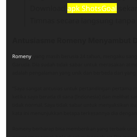
Download
apk ShotsGoal
sekar
Timnas secara langsung tanpa
Antusiasme Romeny Menyambut D
Romeny
, yang masih berusia 24 tahun, mengaku sa
Garuda. Dia sudah tidak sabar untuk merasakan atmosf
adalah pengalaman yang unik dan berbeda dari yang
“Saya sangat antusias untuk pertandingan pertama me
ketika saya berada di sana [Indonesia] dan melihat
tidak normal. Saya tidak sabar untuk menyaksikan itu,
kata ini menunjukkan betapa terkesannya dia dengan
Romeny berharap bisa memberikan yang terbaik unt