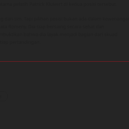
ama pelatih Patrick Kluivert di kedua posisi tersebut.
ng dari tim. Tapi pilihan posisi bukan ada dalam kewenanga
 kata Romeny. Dia siap bersaing secara sehat dan
mbuktikan bahwa dia layak menjadi bagian dari skuad
iap pertandingan.
s