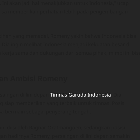
ni akan jadi hal menakjubkan untuk Indonesia,” ucap
 bisa memberikan perhatian lebih pada pengembangan
latihan yang memadai, Romeny yakin bahwa Indonesia bisa
Dia ingin melihat Indonesia menjadi kekuatan besar di
 kerja sama dan dukungan dari semua pihak, mimpi ini bis
dan Ambisi Romeny
aingan di lini depan
Timnas Garuda Indonesia
. Dia
 siap memberikan yang terbaik untuk timnas. Posisi
bisa bermain sebagai penyerang tengah.
 ini diisi oleh Ragnar Oratmangoen, sedangkan posisi
gan hadirnya Romeny, persaingan di lini depan semakin