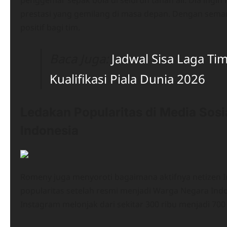
penggemar sepak bola di seluruh tanah air. Dia ingi
prestasi yang gemilang di masa depan. Dengan semang
positif bagi tim.
Baca Juga:
Jadwal Sisa Laga Ti
Kualifikasi Piala Dunia 2026
Ledakan Popularitas di Media Sosi
Indonesia
Romeny juga menyoroti bagaimana aktifnya netizen In
popularitas setelah resmi menjadi Warga Negara Indon
Instagram melonjak dari sekitar 300 ribu menjadi 700