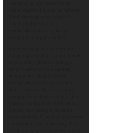
mencetak gol penyama. Fisher
memanfaatkan blunder pertahanan
Middlesbrough yang terjadi di
dalam kotak penalti dan
memasukkan bola ke gawang
dengan tendangan mendatar.
Middlesbrough sempat tertegun
dengan gol tersebut, namun mereka
segera meningkatkan serangan.
Dalam usaha merebut kembali
keunggulan, Michael Carrick
memasukkan beberapa pemain
kunci, termasuk Finn Azaz, untuk
meningkatkan daya serang. Usaha
mereka membuahkan hasil ketika
Conway mencetak gol keduanya
pada menit ke-75, setelah menerima
umpan dari Hayden Hackney, dan
dengan tenang menembakkan bola