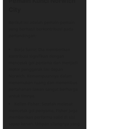
Pemain Kunci Norwich
City
Berikut ini adalah pemain-pemain
yang berhasil berkontribusi pada
pertandingan:
Borja Sainz: Dia memberikan
kontribusi signifikan dengan
mencetak gol pertama dan menjadi
motor penggerak lini depan
Norwich. Kemampuannya dalam
menemukan ruang dan menembus
pertahanan lawan sangat berharga
untuk timnya.
Kellen Fisher: Setelah melesat
mencetak gol penyama, Fisher juga
memberikan performa solid di sisi
sayap kanan. Umpan silangnya yang