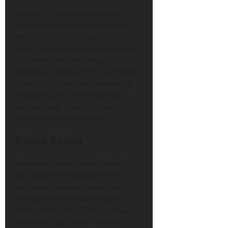
Norwich City akhirnya mampu
memperkecil ketertinggalan pada
menit ke-45 melalui Borja Sainz.
Sainz meneruskan bola hasil umpan
dari Kenny McLean dengan
tendangan keras yang tidak mampu
dihalau oleh kiper Middlesbrough,
Seny Dieng. Gol ini memberikan
harapan bagi Norwich untuk
comeback di babak kedua.
Babak Kedua
Memasuki babak kedua, Norwich
berusaha meningkatkan intensitas
permainan mereka dan berhasil
menyamakan kedudukan pada
menit ke-60. Kellen Fisher menjadi
pahlawan bagi Norwich setelah