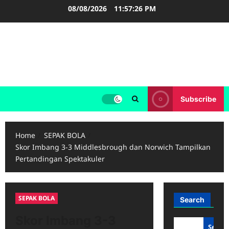
Skip
08/08/2026
11:57:27 PM
to
content
FOOTBALL BOOTS
SEPAK BOLA
Subscribe
Home
SEPAK BOLA
Skor Imbang 3-3 Middlesbrough dan Norwich Tampilkan
Pertandingan Spektakuler
SEPAK BOLA
Search
Skor Imbang 3-3
Searc