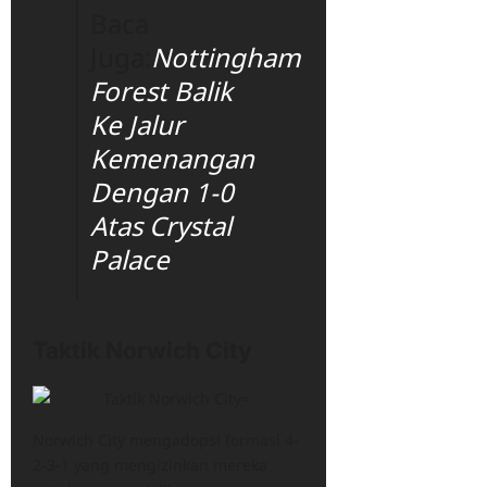
Baca
Juga:
Nottingham
Forest Balik
Ke Jalur
Kemenangan
Dengan 1-0
Atas Crystal
Palace
Taktik Norwich City
Norwich City mengadopsi formasi 4-
2-3-1 yang mengizinkan mereka