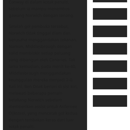
Conway di dalam kotak penalti,
sebelum ia mampu menembus
gawang Norwich dengan tenang.
Setelah gol pembuka tersebut,
Norwich tidak tinggal diam dan
berusaha menggandakan tekanan.
Namun, Middlesbrough dengan
solid memblokir setiap peluang
yang dibangun oleh Canaries. Tak
lama kemudian, pada menit ke-40,
Middlesbrough menggandakan
keunggulan mereka menjadi 2-0.
Kali ini, Ben Doak berlari di sisi kiri,
melewati beberapa pemain
belakang Norwich sebelum
memberikan assist untuk Anfernee
Dijksteel, yang mencetak gol kedua
dengan tembakan keras dari luar
kotak penalti.