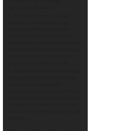
menjadi mimpi buruk bagi
pertahanan Norwich.
Ben Doak: Pemain sayap ini
menunjukkan kemampuannya
dalam memberikan assist dan
menciptakan ancaman di sisi kiri.
Keberaniannya membawa bola serta
kemampuannya dalam membangun
serangan menjadi sangat berarti
bagi performa Middlesbrough.
Seny Dieng: Kiper Middlesbrough
harus tampil lebih baik dalam hal
distribusi dan manajemen
gawangnya. Meskipun ia melakukan
beberapa penyelamatan, blunder di
pertengahan babak kedua menjadi
titik balik yang menguntungkan bagi
Norwich.