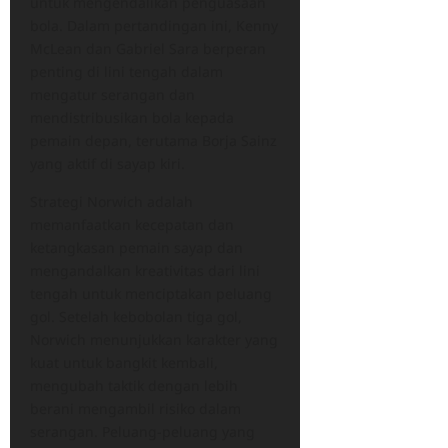
untuk mengendalikan penguasaan
bola. Dalam pertandingan ini, Kenny
McLean dan Gabriel Sara berperan
penting di lini tengah dalam
mengatur serangan dan
mendistribusikan bola kepada
pemain depan, terutama Borja Sainz
yang aktif di sayap kiri.
Strategi Norwich adalah
memanfaatkan kecepatan dan
ketangkasan pemain sayap dan
mengandalkan kreativitas dari lini
tengah untuk menciptakan peluang
gol. Setelah kebobolan tiga gol,
Norwich menunjukkan karakter yang
kuat untuk bangkit kembali,
mengubah taktik dengan lebih
berani mengambil risiko dalam
serangan. Peluang-peluang yang