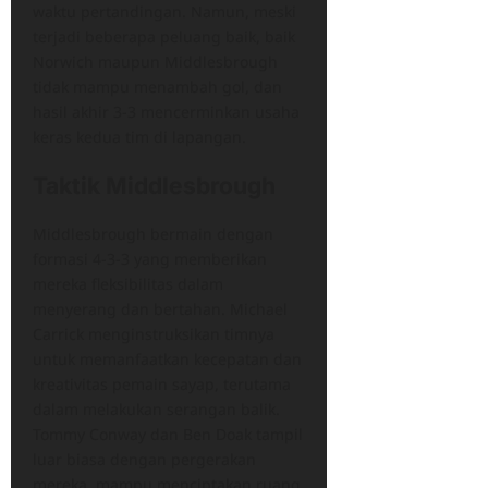
waktu pertandingan. Namun, meski
terjadi beberapa peluang baik, baik
Norwich maupun Middlesbrough
tidak mampu menambah gol, dan
hasil akhir 3-3 mencerminkan usaha
keras kedua tim di lapangan.
Taktik Middlesbrough
Middlesbrough bermain dengan
formasi 4-3-3 yang memberikan
mereka fleksibilitas dalam
menyerang dan bertahan. Michael
Carrick menginstruksikan timnya
untuk memanfaatkan kecepatan dan
kreativitas pemain sayap, terutama
dalam melakukan serangan balik.
Tommy Conway dan Ben Doak tampil
luar biasa dengan pergerakan
mereka, mampu menciptakan ruang