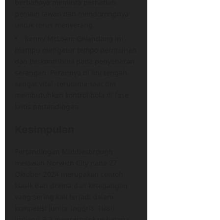
berbahaya meminta perhatian
pemain lawan dan mendorongnya
untuk terus menyerang.
Kenny McLean: Gelandang ini
mampu mengatur tempo permainan
dan berkontribusi pada penyebaran
serangan. Perannya di lini tengah
sangat vital, terutama saat tim
membutuhkan kontrol bola di fase
kritis pertandingan.
Kesimpulan
Pertandingan Middlesbrough
melawan Norwich City pada 27
Oktober 2024 merupakan contoh
klasik dari drama dan ketegangan
yang sering kali terjadi dalam
kompetisi junior Inggris. ​Hasil
imbang 3-3 mencerminkan betapa