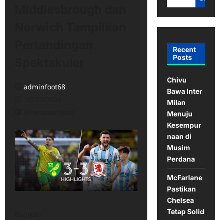
Middlesbrough dan
Norwich Tampilkan
Pertandingan
Recent
Posts
Spektakuler
Chivu
adminfoot68
Bawa Inter
10/29/2024
Milan
6 minutes read
Menuju
Kesempur
naan di
Musim
Perdana
McFarlane
Pastikan
Chelsea
Tetap Solid
Bagikan