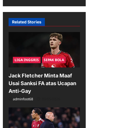
a
v
Related Stories
i
g
a
t
i
LIGA INGGRIS
SEPAK BOLA
o
Jack Fletcher Minta Maaf
n
Usai Sanksi FA atas Ucapan
Anti-Gay
adminfoot68
03/05/2026