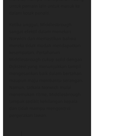
untuk pemain lain untuk masuk ke
dalam kotak penalti.
Ketika unggul, Middlesbrough
sangat efektif dalam menekan
Norwich dan memastikan bahwa
mereka tidak mudah mendapatkan
kesempatan. Pertahanan
Middlesbrough cukup solid dengan
Dijksteel yang menunjukkan tampil
mengesankan baik dalam bertahan
maupun maju membantu serangan.
Namun, tatkala Norwich mulai
menemukan ritme, Middlesbrough
tampak sedikit kehilangan kepala
dan tidak mampu mengontrol
pergerakan lawan.