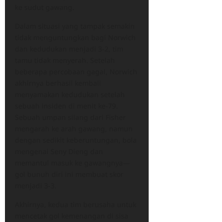
ke sudut gawang.
Dalam situasi yang tampak semakin
tidak menguntungkan bagi Norwich
dan kedudukan menjadi 3-2, tim
tamu tidak menyerah. Setelah
beberapa percobaan gagal, Norwich
akhirnya berhasil kembali
menyamakan kedudukan setelah
sebuah insiden di menit ke-79.
Sebuah umpan silang dari Fisher
mengarah ke arah gawang, namun
dengan sedikit keberuntungan, bola
mengenai Seny Dieng dan
memantul masuk ke gawangnya—
gol bunuh diri ini membuat skor
menjadi 3-3.
Akhirnya, kedua tim berusaha untuk
mencetak gol kemenangan di sisa