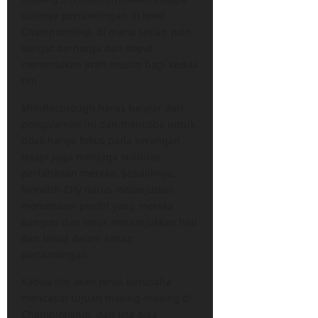
sulitnya pertandingan di level
Championship, di mana setiap poin
sangat berharga dan dapat
menentukan arah musim bagi kedua
tim.​
Middlesbrough harus belajar dari
pengalaman ini dan mencoba untuk
tidak hanya fokus pada serangan
tetapi juga menjaga soliditas
pertahanan mereka. Sebaliknya,
Norwich City harus melanjutkan
momentum positif yang mereka
bangun dan terus menunjukkan hati
dan tekad dalam setiap
pertandingan.
Kedua tim akan terus berusaha
mencapai tujuan masing-masing di
Championship, dan kita bisa