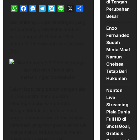
di Tengah
WhatsApp
Facebook
Messenger
Telegram
Skype
Line
X
Share
Perubahan
Besar
Skor imbang 3-3 pertandingan yang
Enzo
berlangsung di Riverside Stadium
Fernandez
pada tanggal 27 Oktober 2024
Sudah
antara Middlesbrough dan Norwich
Minta Maaf
City.
Namun
Chelsea
Tetap Beri
Hukuman
Dalam laga yang penuh dengan aksi
Nonton
ini, kedua tim menunjukkan
Live
semangat juang yang tinggi,
Streaming
dengan Middlesbrough sempat
Piala Dunia
unggul namun Norwich melakukan
Full HD di
comeback yang mengesankan untuk
ShotsGoal,
menyamakan kedudukan di menit-
Gratis &
menit akhir pertandingan. Di