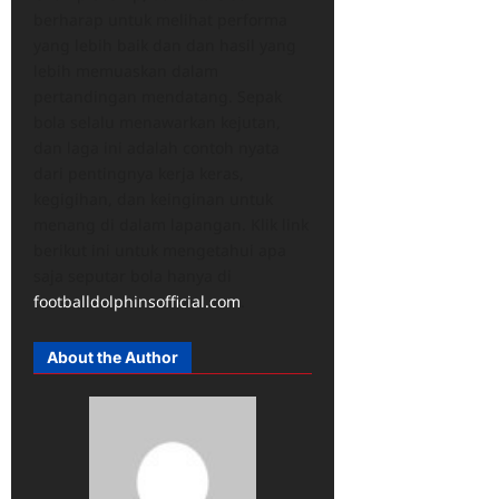
berharap untuk melihat performa
yang lebih baik dan dan hasil yang
lebih memuaskan dalam
pertandingan mendatang. Sepak
bola selalu menawarkan kejutan,
dan laga ini adalah contoh nyata
dari pentingnya kerja keras,
kegigihan, dan keinginan untuk
menang di dalam lapangan. Klik link
berikut ini untuk mengetahui apa
saja seputar bola hanya di
footballdolphinsofficial.com
.
About the Author