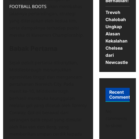
Berhadiah!
FOOTBALL BOOTS
akan membahas
Trevoh
jalannya pertandingan, strategi
Chalobah
yang diterapkan oleh kedua tim,
Ungkap
serta dampaknya terhadap posisi
Alasan
mereka di klasemen Championship.
Kekalahan
Babak Pertama
Chelsea
dari
Newcastle
Sejak peluit pertama dibunyikan,
Middlesbrough menunjukkan
agresivitas tinggi dan mengancam
pertahanan Norwich City. Pada
menit ke-10, Middlesbrough
Recent
Comments
berhasil membuka keunggulan
melalui gol yang dicetak oleh Tommy
No
Conway. Gol ini berawal dari
comments
serangan balik cepat yang dimulai
to show.
oleh Rav van den Berg, yang
memberikan umpan cerdik kepada