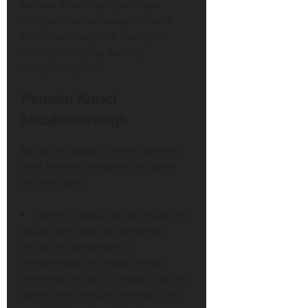
terbuka di akhir pertandingan
memperlihatkan betapa Norwich
tidak akan menyerah meskipun
dalam posisi yang kurang
menguntungkan.
Pemain Kunci
Middlesbrough
Berikut ini adalah pemain-pemain
yang berhasil berkontribusi pada
pertandingan:
Tommy Conway: Striker muda ini
adalah pencetak gol terbanyak
untuk Middlesbrough di
pertandingan ini. Bukan hanya
mencetak dua gol, Conway juga aktif
dalam membangun serangan dan