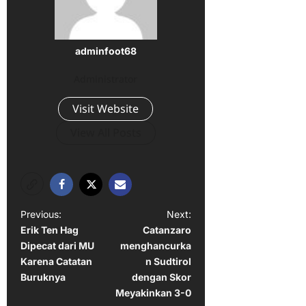
adminfoot68
Administrator
Visit Website
View All Posts
P
Previous:
Next:
Erik Ten Hag
Catanzaro
o
Dipecat dari MU
menghancurka
s
Karena Catatan
n Sudtirol
t
Buruknya
dengan Skor
Meyakinkan 3-0
n