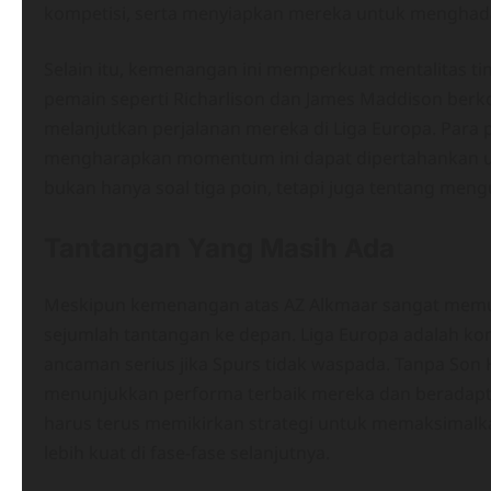
kompetisi, serta menyiapkan mereka untuk menghadap
Selain itu, kemenangan ini memperkuat mentalitas 
pemain seperti Richarlison dan James Maddison berko
melanjutkan perjalanan mereka di Liga Europa. Par
mengharapkan momentum ini dapat dipertahankan un
bukan hanya soal tiga poin, tetapi juga tentang men
Tantangan Yang Masih Ada
Meskipun kemenangan atas AZ Alkmaar sangat memu
sejumlah tantangan ke depan. Liga Europa adalah kom
ancaman serius jika Spurs tidak waspada. Tanpa Son 
menunjukkan performa terbaik mereka dan beradaptas
harus terus memikirkan strategi untuk memaksimalka
lebih kuat di fase-fase selanjutnya.