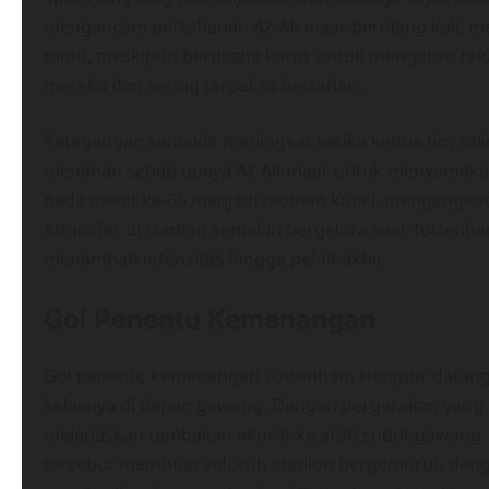
mengancam pertahanan AZ Alkmaar berulang kali, me
tamu, meskipun berusaha keras untuk mengatasi te
mereka dan sering terpaksa bertahan.
Ketegangan semakin meningkat ketika kedua tim sali
menahan setiap upaya AZ Alkmaar untuk menyamakan 
pada menit ke-65 menjadi momen kunci, mengangkat
Atmosfer di stadion semakin bergelora saat Totte
menambah intensitas hingga peluit akhir.
Gol Penentu Kemenangan
Gol penentu kemenangan Tottenham Hotspur datang p
kelasnya di depan gawang. Dengan pergerakan yang c
melepaskan tembakan akurat ke arah sudut gawang. 
tersebut membuat seluruh stadion bergemuruh denga