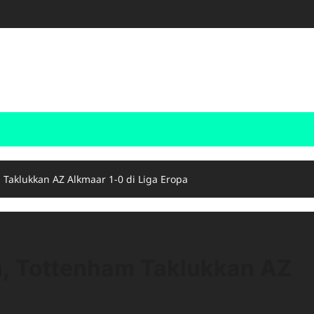
Taklukkan AZ Alkmaar 1-0 di Liga Eropa
, Tottenham Taklukkan AZ