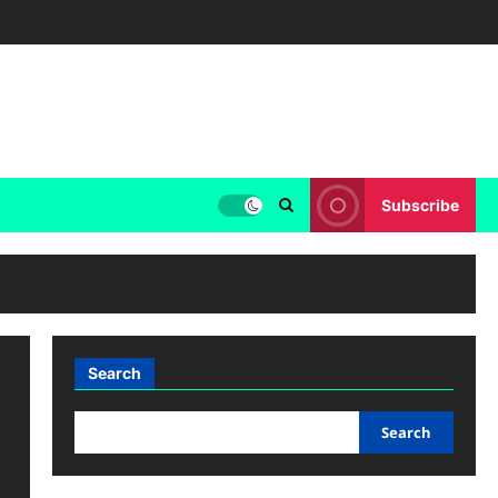
Subscribe
Search
Search