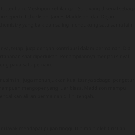
ottenham. Meskipun kehilangan Son, yang dikenal sebaga
ain seperti Richarlison, James Maddison, dan Dejan
chemistry yang baik dan saling mendukung satu sama lain
lnya, tetapi juga dengan kontribusi dalam permainan. Dia
ahanan saat diperlukan. Penampilannya menjadi sinyal
tung pada satu pemain.
usim ini, juga menunjukkan kualitasnya sebagai pengatur
kemampuan mengoper yang luar biasa, Maddison mampu
dalikan aliran permainan di lini tengah.
 layak mendapat pujian tinggi. Dipimpin oleh Cristian