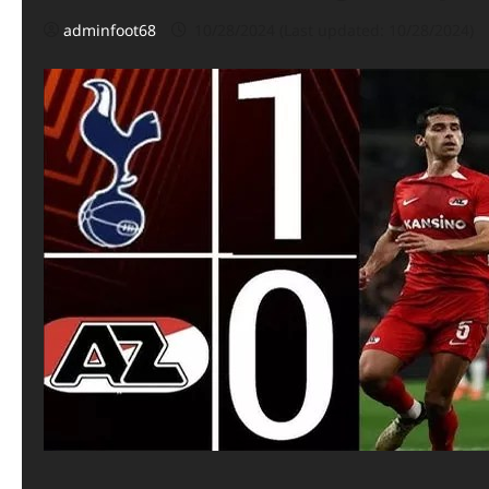
adminfoot68
10/28/2024 (Last updated: 10/28/2024)