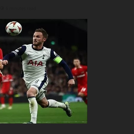
6 minutes read