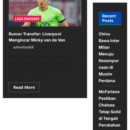
Recent
LIGA INGGRIS
Posts
Chivu
Rumor Transfer: Liverpool
Mengincar Micky van de Ven
Bawa Inter
Milan
adminfoot68
02/16/2025
Menuju
Bek Tottenham Hotspur Micky van de
Kesempur
Ven menjadi transfer incaran
naan di
Liverpool , sementara Barcelona
Musim
mengincar Alexander Isak....
Perdana
Read
Read More
more
McFarlane
about
Pastikan
Rumor
Transfer:
Chelsea
Liverpool
Mengincar
Tetap Solid
Micky
di Tengah
van
de
Perubahan
Ven