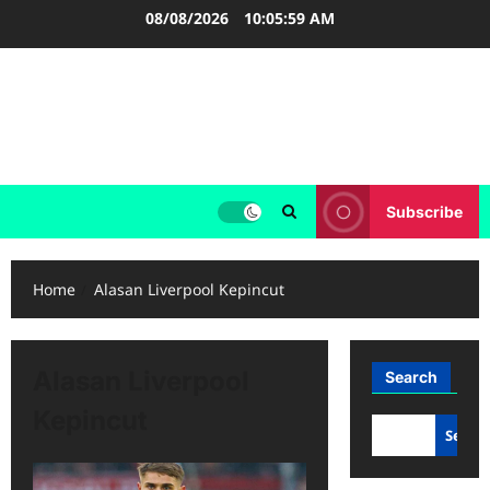
Skip
08/08/2026
10:05:59 AM
to
content
FOOTBALL BOOTS
SEPAK BOLA
Subscribe
Home
Alasan Liverpool Kepincut
Alasan Liverpool
Search
Kepincut
Searc