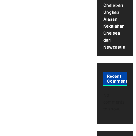
Chalobah
Ungkap
Alasan
Kekalahan
Chelsea
dari
Newcastle
Recent
Comments
No
comments
to show.