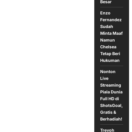
Madrid
Besar
di
Januari
2025
Enzo
Fernandez
Sudah
Minta Maaf
Namun
Chelsea
Tetap Beri
Hukuman
Nonton
Live
Streaming
Piala Dunia
Full HD di
ShotsGoal,
Gratis &
Berhadiah!
Trevoh