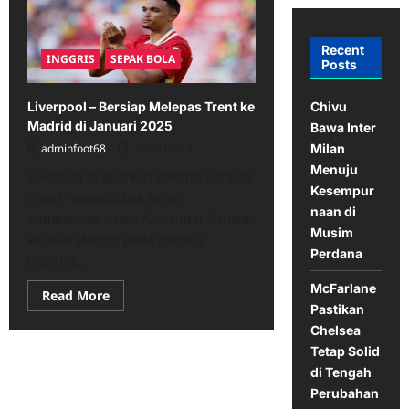
Recent
INGGRIS
SEPAK BOLA
Posts
Chivu
Liverpool – Bersiap Melepas Trent ke
Madrid di Januari 2025
Bawa Inter
Milan
adminfoot68
10/21/2024
Menuju
Liverpool dilaporkan sedang bersiap
Kesempur
untuk melepas bek kanan
naan di
andalannya, Trent Alexander-Arnold,
Musim
ke Real Madrid pada jendela
Perdana
transfer...
McFarlane
Read
Read More
more
Pastikan
about
Chelsea
Liverpool
–
Tetap Solid
Bersiap
Melepas
di Tengah
Trent
Perubahan
ke