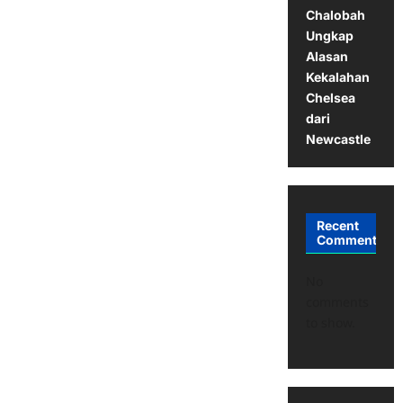
Chalobah
Ungkap
Alasan
Kekalahan
Chelsea
dari
Newcastle
Recent
Comments
No
comments
to show.