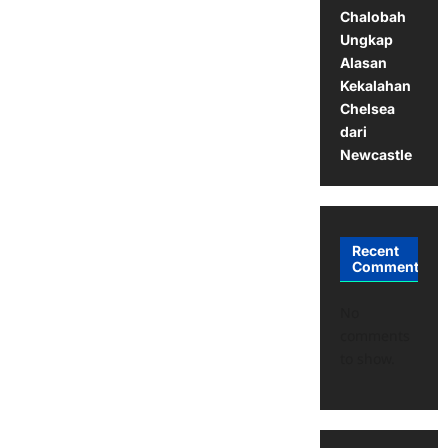
Chalobah
Ungkap
Alasan
Kekalahan
Chelsea
dari
Newcastle
Recent
Comments
No
comments
to show.