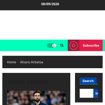
Skip
08/09/2026
to
content
FOOTBALL BOOTS
SEPAK BOLA
Subscribe
Home
Alvaro Arbeloa
Alvaro Arbeloa
Search
Searc