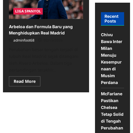
LIGA SPANYOL
Recent
Posts
Arbeloa dan Formula Baru yang
Menghidupkan Real Madrid
Chivu
adminfoot68
02/15/2026
Bawa Inter
Milan
Perubahan besar tengah terjadi di
Menuju
tubuh Real Madrid sejak ditangani
Kesempur
oleh Alvaro Arbeloa. Dalam tiga
naan di
pertandingan terakhir...
Musim
Read
Read More
Perdana
more
about
Arbeloa
McFarlane
dan
Pastikan
Formula
Baru
Chelsea
yang
Menghidupkan
Tetap Solid
Real
di Tengah
Madrid
Perubahan