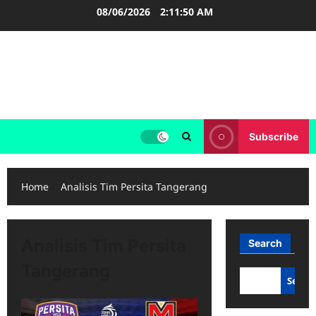
Skip
08/06/2026
2:11:50 AM
to
content
FOOTBALL BOOTS
SEPAK BOLA
Subscribe
Home
Analisis Tim Persita Tangerang
Analisis Tim Persita
Search
Tangerang
Searc