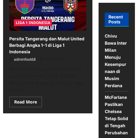
Recent
Posts
LIGA 1 INDONESIA
Chivu
Persita Tangerang dan Malut United
Bawa Inter
Berbagi Angka 1-1 di Liga 1
Milan
Indonesia
Menuju
adminfoot68
11/05/2024
Kesempur
Persita Tangerang vs Malut United
naan di
pada 3 November 2024, Stadion
Musim
Bung Karno di Jakarta menjadi saksi
Perdana
drama...
McFarlane
Read
Read More
Pastikan
more
about
Chelsea
Persita
Tetap Solid
Tangerang
dan
di Tengah
Malut
United
Perubahan
Berbagi