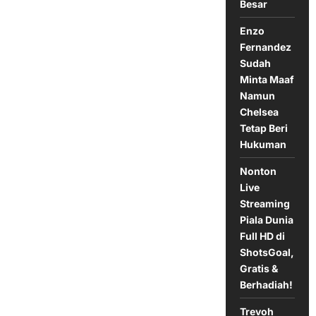
Besar
Angka
1-
1
Enzo
di
Liga
Fernandez
1
Sudah
Indonesia
Minta Maaf
Namun
Chelsea
Tetap Beri
Hukuman
Nonton
Live
Streaming
Piala Dunia
Full HD di
ShotsGoal,
Gratis &
Berhadiah!
Trevoh