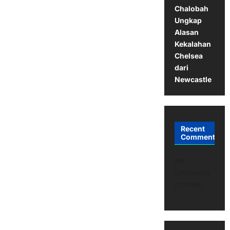
Chalobah
Ungkap
Alasan
Kekalahan
Chelsea
dari
Newcastle
Recent
Comments
No
comments
to show.