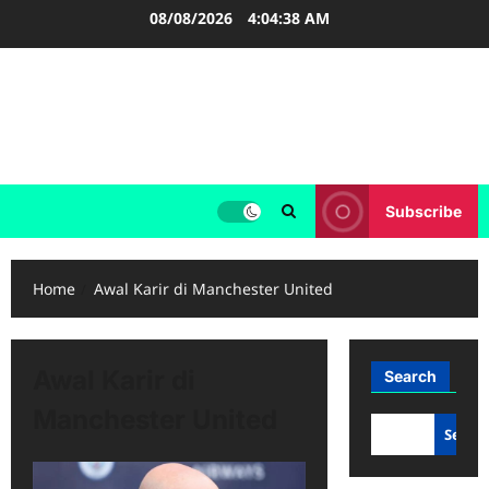
Skip
08/08/2026
4:04:38 AM
to
content
FOOTBALL BOOTS
SEPAK BOLA
Subscribe
Home
Awal Karir di Manchester United
Awal Karir di
Search
Manchester United
Searc