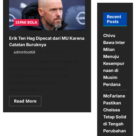
Recent
Posts
SEPAK BOLA
Chivu
Erik Ten Hag Dipecat dari MU Karena
Bawa Inter
Catatan Buruknya
Milan
adminfoot68
10/29/2024
Menuju
Erik Ten Hag, pelatih asal Belanda
Kesempur
yang pernah membawa Ajax
naan di
Amsterdam meraih berbagai
Musim
kesuksesan, kini harus
Perdana
meninggalkan...
McFarlane
Read
Read More
Pastikan
more
about
Chelsea
Erik
Tetap Solid
Ten
Hag
di Tengah
Dipecat
dari
Perubahan
MU