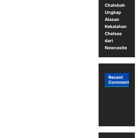
Chalobah
Ungkap
Alasan
Kekalahan
Chelsea
dari
Newcastle
Recent
Comments
No
comments
to show.