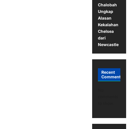
Chalobah
Ungkap
Alasan
Kekalahan
Chelsea
dari
Newcastle
Recent
Comments
No
comments
to show.