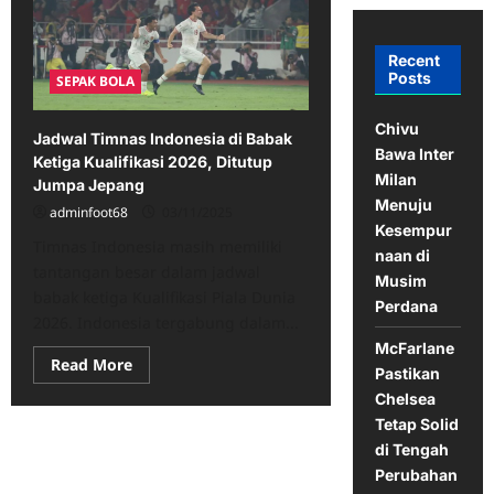
Recent
Posts
SEPAK BOLA
Chivu
Jadwal Timnas Indonesia di Babak
Bawa Inter
Ketiga Kualifikasi 2026, Ditutup
Milan
Jumpa Jepang
Menuju
adminfoot68
03/11/2025
Kesempur
Timnas Indonesia masih memiliki
naan di
tantangan besar dalam jadwal
Musim
babak ketiga Kualifikasi Piala Dunia
Perdana
2026. Indonesia tergabung dalam...
McFarlane
Read
Read More
Pastikan
more
about
Chelsea
Jadwal
Tetap Solid
Timnas
Indonesia
di Tengah
di
Babak
Perubahan
Ketiga