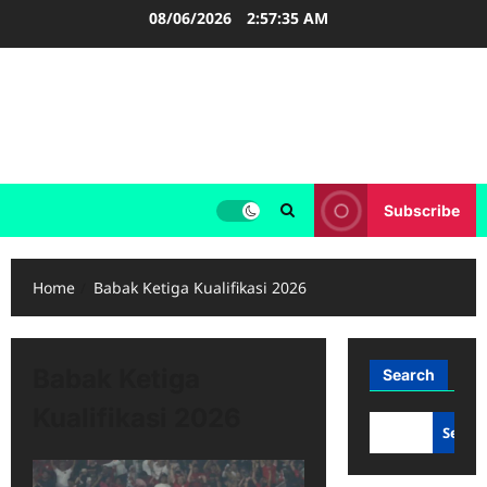
Skip
08/06/2026
2:57:36 AM
to
content
FOOTBALL BOOTS
SEPAK BOLA
Subscribe
Home
Babak Ketiga Kualifikasi 2026
Babak Ketiga
Search
Kualifikasi 2026
Searc