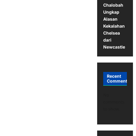
Chalobah
Ungkap
Alasan
Kekalahan
Chelsea
dari
Newcastle
Recent
Comments
No
comments
to show.