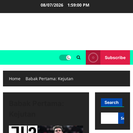
Skip
08/07/2026
1:59:00 PM
to
content
FOOTBALL BOOTS
SEPAK BOLA
Subscribe
Home
Babak Pertama: Kejutan
Babak Pertama:
Search
Kejutan
Searc