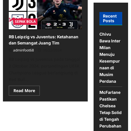
Recent
Posts
SEPAK BOLA
Chivu
RB Leipzig vs Juventus: Ketahanan
Bawa Inter
dan Semangat Juang Tim
Milan
adminfoot68
10/22/2024
Menuju
RB Leipzig vs Juventus pada tanggal
Kesempur
2 Oktober 2024, pertandingan UEFA
naan di
Champions League berlangsung di
Musim
Red Bull...
Perdana
Read
Read More
McFarlane
more
about
Pastikan
RB
Chelsea
Leipzig
vs
Tetap Solid
Juventus:
Ketahanan
di Tengah
dan
Perubahan
Semangat