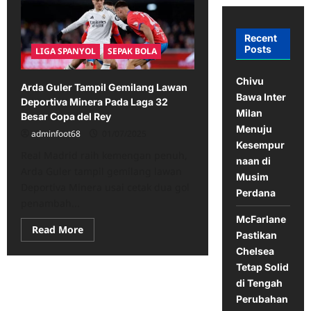
Recent
Posts
LIGA SPANYOL
SEPAK BOLA
Chivu
Arda Guler Tampil Gemilang Lawan
Bawa Inter
Deportiva Minera Pada Laga 32
Milan
Besar Copa del Rey
Menuju
adminfoot68
01/07/2025
Kesempur
Real Madrid raih kemengan penuh,
naan di
Arda Guler tampil gemilang lawan
Musim
Deportiva Minera usai cetak dua gol
Perdana
penambah...
McFarlane
Read
Read More
Pastikan
more
about
Chelsea
Arda
Tetap Solid
Guler
Tampil
di Tengah
Gemilang
Lawan
Perubahan
Deportiva