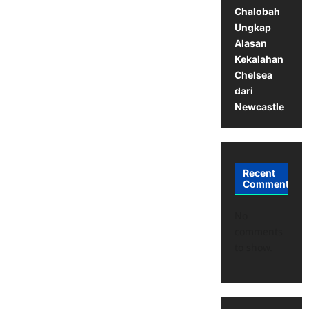
Chalobah
Ungkap
Alasan
Kekalahan
Chelsea
dari
Newcastle
Recent
Comments
No
comments
to show.