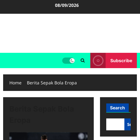
Skip
08/09/2026
to
content
FOOTBALL BOOTS
SEPAK BOLA
Subscribe
Home
Berita Sepak Bola Eropa
Berita Sepak Bola
Search
Eropa
Searc