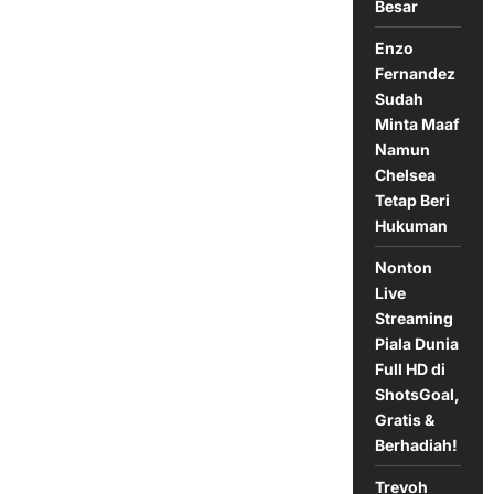
Besar
Minera
Pada
Laga
Enzo
32
Besar
Fernandez
Copa
Sudah
del
Rey
Minta Maaf
Namun
Chelsea
Tetap Beri
Hukuman
Nonton
Live
Streaming
Piala Dunia
Full HD di
ShotsGoal,
Gratis &
Berhadiah!
Trevoh