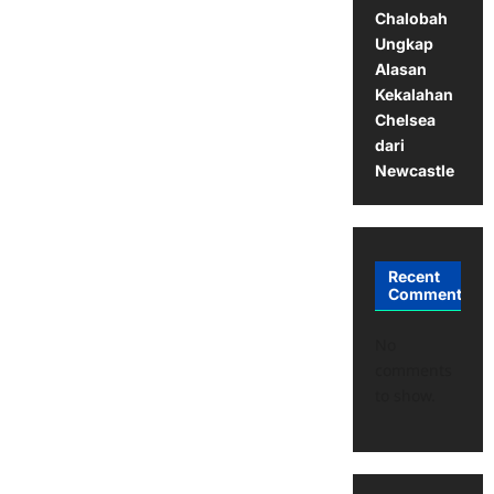
Chalobah
Ungkap
Alasan
Kekalahan
Chelsea
dari
Newcastle
Recent
Comments
No
comments
to show.