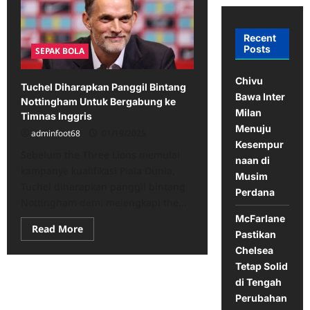
Recent
Posts
SEPAK BOLA
Chivu
Tuchel Diharapkan Panggil Bintang
Bawa Inter
Nottingham Untuk Bergabung ke
Milan
Timnas Inggris
Menuju
adminfoot68
01/19/2025
Kesempur
Sebelum the Three Lions memulai
naan di
kampanye kualifikasi Piala Dunia,
Musim
Tuchel diharapkan panggil bintang
Perdana
Nottingham demi melengkapi the...
McFarlane
Read
Read More
Pastikan
more
about
Chelsea
Tuchel
Tetap Solid
Diharapkan
Panggil
di Tengah
Bintang
Nottingham
Perubahan
Untuk