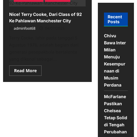
Nice! Terry Cooke, Dari Class of 92
Recent
Ke Pahlawan Manchester City
Posts
adminfoot68
04/07/2025
Chivu
Terry Cooke, lahir pada tanggal 5
Bawa Inter
Agustus 1976, adalah bagian dari
Milan
generasi pesepakbola bertalenta
Menuju
yang dikenal sebagai...
Kesempur
Read
Read More
naan di
more
Musim
about
Nice!
Perdana
Terry
Cooke,
Dari
McFarlane
Class
Pastikan
of
92
Chelsea
Ke
Pahlawan
Tetap Solid
Manchester
di Tengah
City
Perubahan