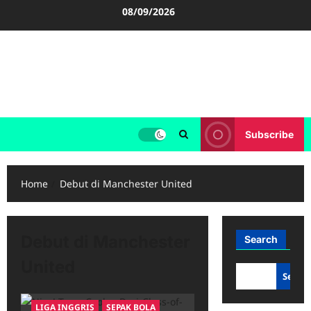
Skip
08/09/2026
to
content
FOOTBALL BOOTS
SEPAK BOLA
Subscribe
Home
Debut di Manchester United
Debut di Manchester
Search
United
Searc
LIGA INGGRIS
SEPAK BOLA