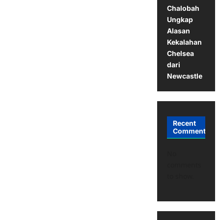
Chalobah
Ungkap
Alasan
Kekalahan
Chelsea
dari
Newcastle
Recent
Comments
No
comments
to show.