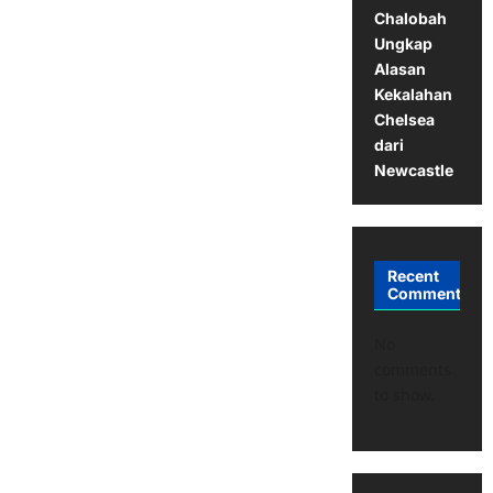
Chalobah
Ungkap
Alasan
Kekalahan
Chelsea
dari
Newcastle
Recent
Comments
No
comments
to show.