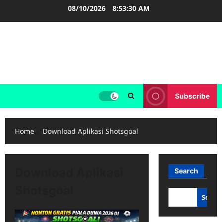
Skip
08/10/2026
8:53:30 AM
to
content
FOOTBALL BOOTS
SEPAK BOLA
Subscribe
Home
Download Aplikasi Shotsgoal
Download Aplikasi
Search
Shotsgoal
Searc