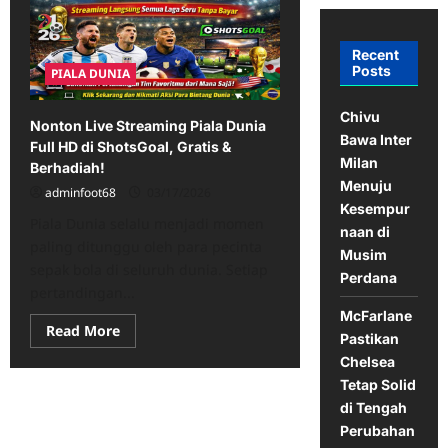
Recent
Posts
PIALA DUNIA
Chivu
Nonton Live Streaming Piala Dunia
Bawa Inter
Full HD di ShotsGoal, Gratis &
Milan
Berhadiah!
Menuju
adminfoot68
03/17/2026
Kesempur
Piala Dunia selalu menjadi momen
naan di
paling ditunggu oleh para pecinta
Musim
sepak bola di seluruh dunia. Setiap
Perdana
pertandingan...
McFarlane
Read
Read More
Pastikan
more
about
Chelsea
Nonton
Tetap Solid
Live
Streaming
di Tengah
Piala
Dunia
Perubahan
Full