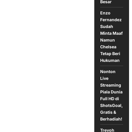
Besar
HD
di
ShotsGoal,
Enzo
Gratis
&
Fernandez
Berhadiah!
Sudah
Minta Maaf
Namun
Chelsea
Tetap Beri
Hukuman
Nonton
Live
Streaming
Piala Dunia
Full HD di
ShotsGoal,
Gratis &
Berhadiah!
Trevoh