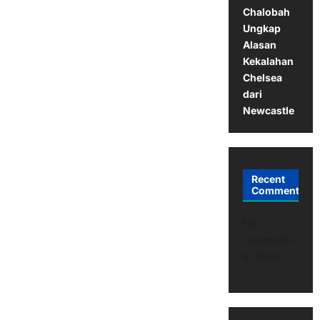
Chalobah
Ungkap
Alasan
Kekalahan
Chelsea
dari
Newcastle
Recent
Comments
No
comments
to show.