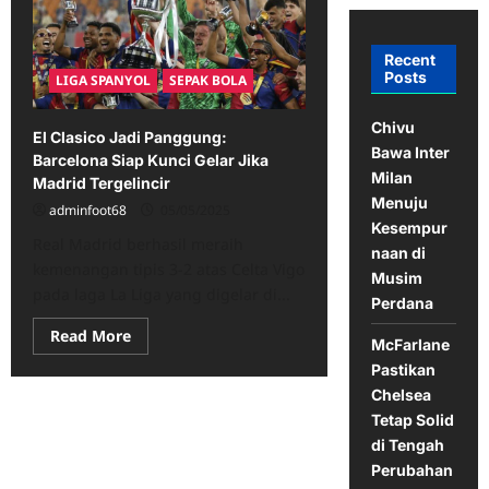
Recent
Posts
LIGA SPANYOL
SEPAK BOLA
Chivu
El Clasico Jadi Panggung:
Bawa Inter
Barcelona Siap Kunci Gelar Jika
Milan
Madrid Tergelincir
Menuju
adminfoot68
05/05/2025
Kesempur
Real Madrid berhasil meraih
naan di
kemenangan tipis 3-2 atas Celta Vigo
Musim
pada laga La Liga yang digelar di...
Perdana
Read
Read More
McFarlane
more
about
Pastikan
El
Chelsea
Clasico
Jadi
Tetap Solid
Panggung:
Barcelona
di Tengah
Siap
Perubahan
Kunci
Gelar