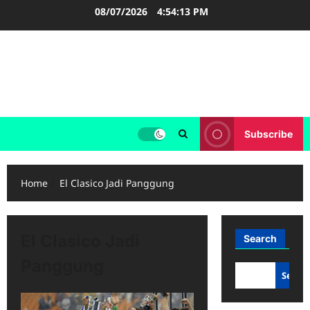
Skip
08/07/2026
4:54:13 PM
to
content
FOOTBALL BOOTS
SEPAK BOLA
Subscribe
Home
El Clasico Jadi Panggung
El Clasico Jadi
Search
Panggung
Searc