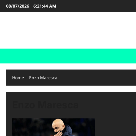
Skip
08/07/2026
6:21:45 AM
to
content
FOOTBALL BOOTS
SEPAK BOLA
Home
Enzo Maresca
Enzo Maresca