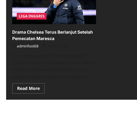
LIGA INGGRIS
Drama Chelsea Terus Berlanjut Setelah
Pemecatan Maresca
adminfoot68
01/05/2026
Enzo Maresca harus meninggalkan
Chelsea secara mendadak setelah hanya
meraih satu kemenangan dari tujuh
pertandingan terakhirnya. Dibawah...
Read
Read More
more
about
Drama
Chelsea
Terus
Berlanjut
Setelah
Pemecatan
Maresca