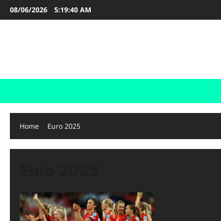
Skip
08/06/2026
5:19:41 AM
to
content
FOOTBALL BOOTS
SEPAK BOLA
Home
Euro 2025
Euro 2025