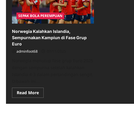
SEPAK BOLA PEREMPUAN
Norwegia Kalahkan Islandia,
Sempurnakan Kampiun di Fase Grup
Euro
adminfoot68
07/11/2025
Norwegia menutup fase grup Euro 2025
dengan sempurna setelah kalahkan
Islandia 4-3 dalam pertandingan sengit.
Dibawah ini...
Read
Read More
more
about
Norwegia
Kalahkan
Islandia,
Sempurnakan
Kampiun
di
Fase