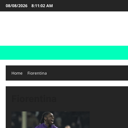
Skip
08/08/2026
8:11:02 AM
to
content
FOOTBALL BOOTS
SEPAK BOLA
Home
Fiorentina
Fiorentina