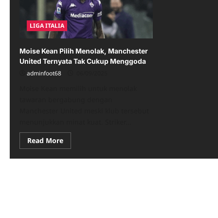
LIGA ITALIA
Moise Kean Pilih Menolak, Manchester
United Ternyata Tak Cukup Menggoda
adminfoot68
06/09/2025
Moise Kean memilih untuk menolak
tawaran bergabung dengan
Manchester United meski klub tersebut
menunjukkan minat kuat. Striker...
Read
Read More
more
about
Moise
Kean
Pilih
Menolak,
Manchester
United
Ternyata
Tak
Cukup